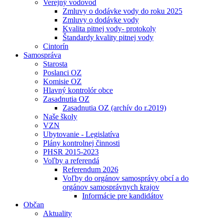
Verejný vodovod
Zmluvy o dodávke vody do roku 2025
Zmluvy o dodávke vody
Kvalita pitnej vody- protokoly
Štandardy kvality pitnej vody
Cintorín
Samospráva
Starosta
Poslanci OZ
Komisie OZ
Hlavný kontrolór obce
Zasadnutia OZ
Zasadnutia OZ (archív do r.2019)
Naše školy
VZN
Ubytovanie - Legislatíva
Plány kontrolnej činnosti
PHSR 2015-2023
Voľby a referendá
Referendum 2026
Voľby do orgánov samosprávy obcí a do
orgánov samosprávnych krajov
Informácie pre kandidátov
Občan
Aktuality