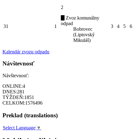
2
Zvoz komunálny
odpad
31
1
3
4
5
6
Bobrovec
(Liptovský
Mikuláš)
Kalendár zvozu odpadu
Návštevnosť
Návštevnosť:
ONLINE:
4
DNES:
281
TÝŽDEŇ:
1851
CELKOM:
1576496
Preklad (translations)
Select Language
▼