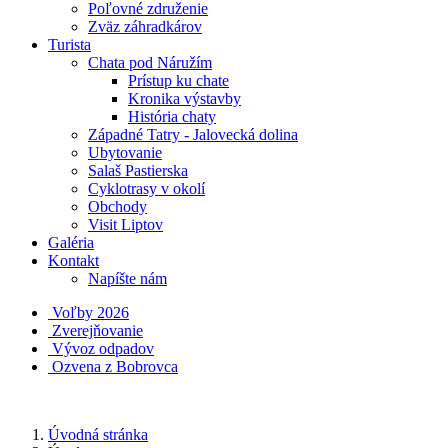
Poľovné združenie
Zväz záhradkárov
Turista
Chata pod Náružím
Prístup ku chate
Kronika výstavby
História chaty
Západné Tatry - Jalovecká dolina
Ubytovanie
Salaš Pastierska
Cyklotrasy v okolí
Obchody
Visit Liptov
Galéria
Kontakt
Napíšte nám
Voľby 2026
Zverejňovanie
Vývoz odpadov
Ozvena z Bobrovca
Úvodná stránka