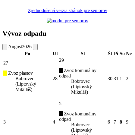
Zjednodušená verzia stránok pre seniorov
Vývoz odpadu
August
2026
Po
Ut
St
Št
Pi
So
Ne
29
27
Zvoz komunálny
Zvoz plastov
odpad
Bobrovec
28
30
31
1
2
Bobrovec
(Liptovský
(Liptovský
Mikuláš)
Mikuláš)
5
Zvoz komunálny
odpad
3
4
6
7
8
9
Bobrovec
(Liptovský