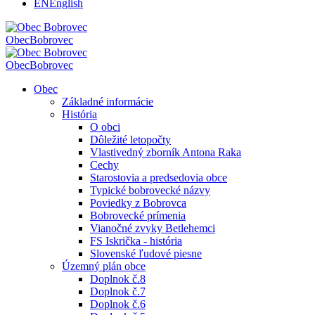
EN
English
Obec
Bobrovec
Obec
Bobrovec
Obec
Základné informácie
História
O obci
Dôležité letopočty
Vlastivedný zborník Antona Raka
Cechy
Starostovia a predsedovia obce
Typické bobrovecké názvy
Poviedky z Bobrovca
Bobrovecké prímenia
Vianočné zvyky Betlehemci
FS Iskrička - história
Slovenské ľudové piesne
Územný plán obce
Doplnok č.8
Doplnok č.7
Doplnok č.6