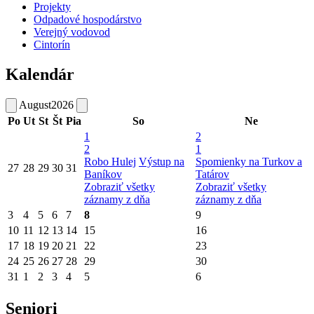
Projekty
Odpadové hospodárstvo
Verejný vodovod
Cintorín
Kalendár
August
2026
Po
Ut
St
Št
Pia
So
Ne
1
2
2
1
Robo Hulej
Výstup na
Spomienky na Turkov a
27
28
29
30
31
Baníkov
Tatárov
Zobraziť všetky
Zobraziť všetky
záznamy z dňa
záznamy z dňa
3
4
5
6
7
8
9
10
11
12
13
14
15
16
17
18
19
20
21
22
23
24
25
26
27
28
29
30
31
1
2
3
4
5
6
Seniori