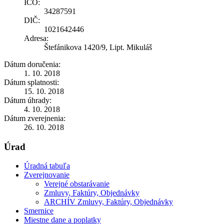
IČO:
34287591
DIČ:
1021642446
Adresa:
Štefánikova 1420/9, Lipt. Mikuláš
Dátum doručenia:
1. 10. 2018
Dátum splatnosti:
15. 10. 2018
Dátum úhrady:
4. 10. 2018
Dátum zverejnenia:
26. 10. 2018
Úrad
Úradná tabuľa
Zverejnovanie
Verejné obstarávanie
Zmluvy, Faktúry, Objednávky
ARCHÍV Zmluvy, Faktúry, Objednávky
Smernice
Miestne dane a poplatky