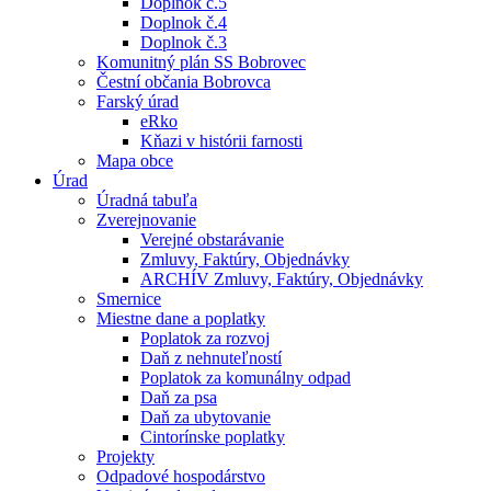
Doplnok č.5
Doplnok č.4
Doplnok č.3
Komunitný plán SS Bobrovec
Čestní občania Bobrovca
Farský úrad
eRko
Kňazi v histórii farnosti
Mapa obce
Úrad
Úradná tabuľa
Zverejnovanie
Verejné obstarávanie
Zmluvy, Faktúry, Objednávky
ARCHÍV Zmluvy, Faktúry, Objednávky
Smernice
Miestne dane a poplatky
Poplatok za rozvoj
Daň z nehnuteľností
Poplatok za komunálny odpad
Daň za psa
Daň za ubytovanie
Cintorínske poplatky
Projekty
Odpadové hospodárstvo