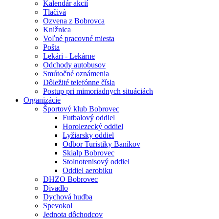
Kalendár akcií
Tlačivá
Ozvena z Bobrovca
Knižnica
Voľné pracovné miesta
Pošta
Lekári - Lekárne
Odchody autobusov
Smútočné oznámenia
Dôležité telefónne čísla
Postup pri mimoriadnych situáciách
Organizácie
Športový klub Bobrovec
Futbalový oddiel
Horolezecký oddiel
Lyžiarsky oddiel
Odbor Turistiky Baníkov
Skialp Bobrovec
Stolnotenisový oddiel
Oddiel aerobiku
DHZO Bobrovec
Divadlo
Dychová hudba
Spevokol
Jednota dôchodcov