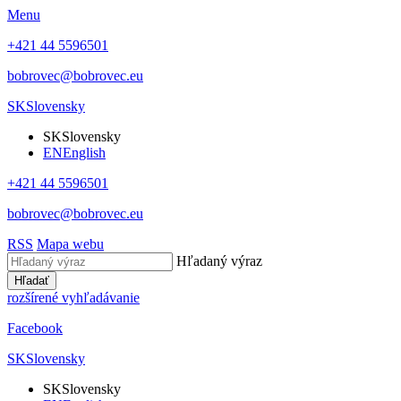
Menu
+421 44 5596501
bobrovec@bobrovec.eu
SK
Slovensky
SK
Slovensky
EN
English
+421 44 5596501
bobrovec@bobrovec.eu
RSS
Mapa webu
Hľadaný výraz
Hľadať
rozšírené vyhľadávanie
Facebook
SK
Slovensky
SK
Slovensky