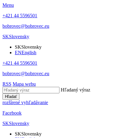
Menu
+421 44 5596501
bobrovec@bobrovec.eu
SK
Slovensky
SK
Slovensky
EN
English
+421 44 5596501
bobrovec@bobrovec.eu
RSS
Mapa webu
Hľadaný výraz
Hľadať
rozšírené vyhľadávanie
Facebook
SK
Slovensky
SK
Slovensky