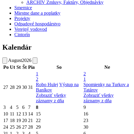
ARCHÍV Zmluvy, Faktúry, Objednávky
Smernice
Miestne dane a poplatky
Projekty
Odpadové hospodárstvo
Verejný vodovod
Cintorín
Kalendár
August
2026
Po
Ut
St
Št
Pia
So
Ne
1
2
2
1
Robo Hulej
Výstup na
Spomienky na Turkov a
27
28
29
30
31
Baníkov
Tatárov
Zobraziť všetky
Zobraziť všetky
záznamy z dňa
záznamy z dňa
3
4
5
6
7
8
9
10
11
12
13
14
15
16
17
18
19
20
21
22
23
24
25
26
27
28
29
30
31
1
2
3
4
5
6