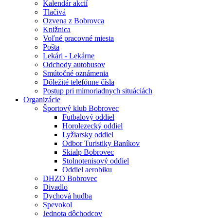
Kalendár akcií
Tlačivá
Ozvena z Bobrovca
Knižnica
Voľné pracovné miesta
Pošta
Lekári - Lekárne
Odchody autobusov
Smútočné oznámenia
Dôležité telefónne čísla
Postup pri mimoriadnych situáciách
Organizácie
Športový klub Bobrovec
Futbalový oddiel
Horolezecký oddiel
Lyžiarsky oddiel
Odbor Turistiky Baníkov
Skialp Bobrovec
Stolnotenisový oddiel
Oddiel aerobiku
DHZO Bobrovec
Divadlo
Dychová hudba
Spevokol
Jednota dôchodcov