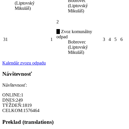
Bobrovec
(Liptovský
(Liptovský
Mikuláš)
Mikuláš)
2
Zvoz komunálny
odpad
31
1
3
4
5
6
Bobrovec
(Liptovský
Mikuláš)
Kalendár zvozu odpadu
Návštevnosť
Návštevnosť:
ONLINE:
1
DNES:
249
TÝŽDEŇ:
1819
CELKOM:
1576464
Preklad (translations)