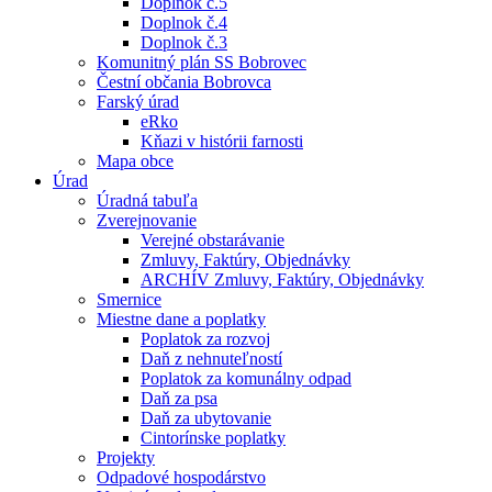
Doplnok č.5
Doplnok č.4
Doplnok č.3
Komunitný plán SS Bobrovec
Čestní občania Bobrovca
Farský úrad
eRko
Kňazi v histórii farnosti
Mapa obce
Úrad
Úradná tabuľa
Zverejnovanie
Verejné obstarávanie
Zmluvy, Faktúry, Objednávky
ARCHÍV Zmluvy, Faktúry, Objednávky
Smernice
Miestne dane a poplatky
Poplatok za rozvoj
Daň z nehnuteľností
Poplatok za komunálny odpad
Daň za psa
Daň za ubytovanie
Cintorínske poplatky
Projekty
Odpadové hospodárstvo