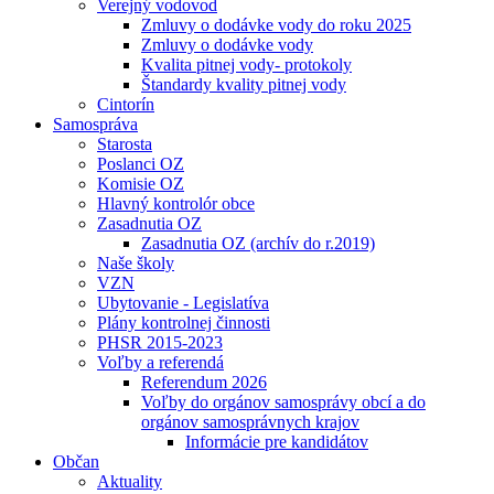
Verejný vodovod
Zmluvy o dodávke vody do roku 2025
Zmluvy o dodávke vody
Kvalita pitnej vody- protokoly
Štandardy kvality pitnej vody
Cintorín
Samospráva
Starosta
Poslanci OZ
Komisie OZ
Hlavný kontrolór obce
Zasadnutia OZ
Zasadnutia OZ (archív do r.2019)
Naše školy
VZN
Ubytovanie - Legislatíva
Plány kontrolnej činnosti
PHSR 2015-2023
Voľby a referendá
Referendum 2026
Voľby do orgánov samosprávy obcí a do
orgánov samosprávnych krajov
Informácie pre kandidátov
Občan
Aktuality