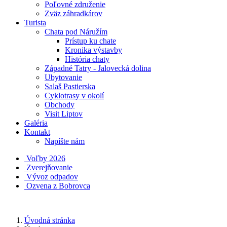
Poľovné združenie
Zväz záhradkárov
Turista
Chata pod Náružím
Prístup ku chate
Kronika výstavby
História chaty
Západné Tatry - Jalovecká dolina
Ubytovanie
Salaš Pastierska
Cyklotrasy v okolí
Obchody
Visit Liptov
Galéria
Kontakt
Napíšte nám
Voľby 2026
Zverejňovanie
Vývoz odpadov
Ozvena z Bobrovca
Úvodná stránka