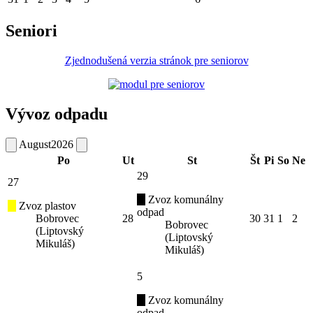
Seniori
Zjednodušená verzia stránok pre seniorov
Vývoz odpadu
August
2026
Po
Ut
St
Št
Pi
So
Ne
29
27
Zvoz komunálny
Zvoz plastov
odpad
Bobrovec
28
30
31
1
2
Bobrovec
(Liptovský
(Liptovský
Mikuláš)
Mikuláš)
5
Zvoz komunálny
odpad