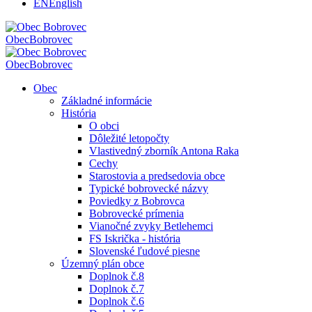
EN
English
Obec
Bobrovec
Obec
Bobrovec
Obec
Základné informácie
História
O obci
Dôležité letopočty
Vlastivedný zborník Antona Raka
Cechy
Starostovia a predsedovia obce
Typické bobrovecké názvy
Poviedky z Bobrovca
Bobrovecké prímenia
Vianočné zvyky Betlehemci
FS Iskrička - história
Slovenské ľudové piesne
Územný plán obce
Doplnok č.8
Doplnok č.7
Doplnok č.6