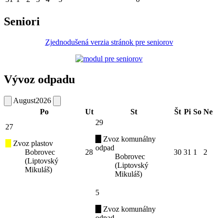
Seniori
Zjednodušená verzia stránok pre seniorov
Vývoz odpadu
August
2026
Po
Ut
St
Št
Pi
So
Ne
29
27
Zvoz komunálny
Zvoz plastov
odpad
Bobrovec
28
30
31
1
2
Bobrovec
(Liptovský
(Liptovský
Mikuláš)
Mikuláš)
5
Zvoz komunálny
odpad