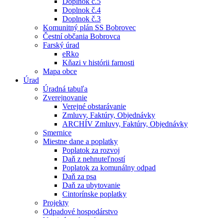
Doplnok č.5
Doplnok č.4
Doplnok č.3
Komunitný plán SS Bobrovec
Čestní občania Bobrovca
Farský úrad
eRko
Kňazi v histórii farnosti
Mapa obce
Úrad
Úradná tabuľa
Zverejnovanie
Verejné obstarávanie
Zmluvy, Faktúry, Objednávky
ARCHÍV Zmluvy, Faktúry, Objednávky
Smernice
Miestne dane a poplatky
Poplatok za rozvoj
Daň z nehnuteľností
Poplatok za komunálny odpad
Daň za psa
Daň za ubytovanie
Cintorínske poplatky
Projekty
Odpadové hospodárstvo