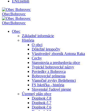
EN
English
Obec
Bobrovec
Obec
Bobrovec
Obec
Základné informácie
História
O obci
Dôležité letopočty
Vlastivedný zborník Antona Raka
Cechy
Starostovia a predsedovia obce
Typické bobrovecké názvy
Poviedky z Bobrovca
Bobrovecké prímenia
Vianočné zvyky Betlehemci
FS Iskrička - história
Slovenské ľudové piesne
Územný plán obce
Doplnok č.8
Doplnok č.7
Doplnok č.6