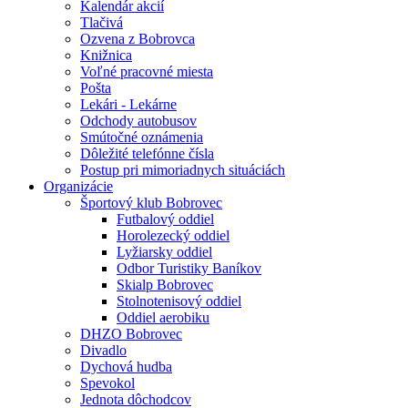
Kalendár akcií
Tlačivá
Ozvena z Bobrovca
Knižnica
Voľné pracovné miesta
Pošta
Lekári - Lekárne
Odchody autobusov
Smútočné oznámenia
Dôležité telefónne čísla
Postup pri mimoriadnych situáciách
Organizácie
Športový klub Bobrovec
Futbalový oddiel
Horolezecký oddiel
Lyžiarsky oddiel
Odbor Turistiky Baníkov
Skialp Bobrovec
Stolnotenisový oddiel
Oddiel aerobiku
DHZO Bobrovec
Divadlo
Dychová hudba
Spevokol
Jednota dôchodcov