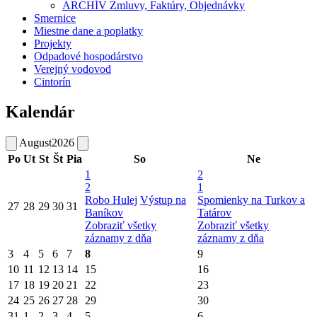
ARCHÍV Zmluvy, Faktúry, Objednávky
Smernice
Miestne dane a poplatky
Projekty
Odpadové hospodárstvo
Verejný vodovod
Cintorín
Kalendár
August
2026
Po
Ut
St
Št
Pia
So
Ne
1
2
2
1
Robo Hulej
Výstup na
Spomienky na Turkov a
27
28
29
30
31
Baníkov
Tatárov
Zobraziť všetky
Zobraziť všetky
záznamy z dňa
záznamy z dňa
3
4
5
6
7
8
9
10
11
12
13
14
15
16
17
18
19
20
21
22
23
24
25
26
27
28
29
30
31
1
2
3
4
5
6