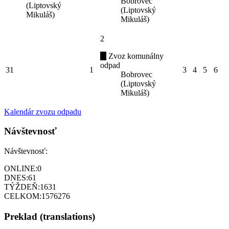
Bobrovec
(Liptovský
(Liptovský
Mikuláš)
Mikuláš)
2
Zvoz komunálny
odpad
31
1
3
4
5
6
Bobrovec
(Liptovský
Mikuláš)
Kalendár zvozu odpadu
Návštevnosť
Návštevnosť:
ONLINE:
0
DNES:
61
TÝŽDEŇ:
1631
CELKOM:
1576276
Preklad (translations)