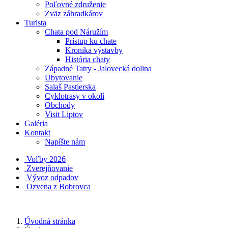
Poľovné združenie
Zväz záhradkárov
Turista
Chata pod Náružím
Prístup ku chate
Kronika výstavby
História chaty
Západné Tatry - Jalovecká dolina
Ubytovanie
Salaš Pastierska
Cyklotrasy v okolí
Obchody
Visit Liptov
Galéria
Kontakt
Napíšte nám
Voľby 2026
Zverejňovanie
Vývoz odpadov
Ozvena z Bobrovca
Úvodná stránka