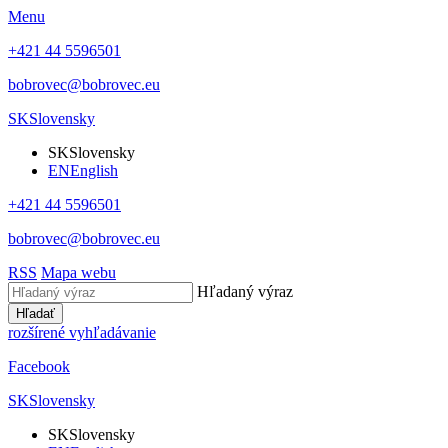
Menu
+421 44 5596501
bobrovec@bobrovec.eu
SK
Slovensky
SK
Slovensky
EN
English
+421 44 5596501
bobrovec@bobrovec.eu
RSS
Mapa webu
Hľadaný výraz
Hľadať
rozšírené vyhľadávanie
Facebook
SK
Slovensky
SK
Slovensky