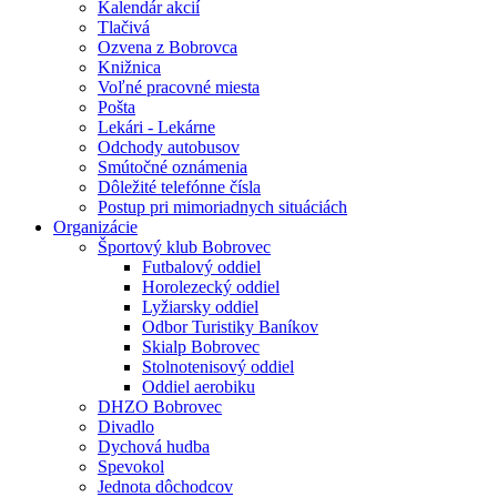
Kalendár akcií
Tlačivá
Ozvena z Bobrovca
Knižnica
Voľné pracovné miesta
Pošta
Lekári - Lekárne
Odchody autobusov
Smútočné oznámenia
Dôležité telefónne čísla
Postup pri mimoriadnych situáciách
Organizácie
Športový klub Bobrovec
Futbalový oddiel
Horolezecký oddiel
Lyžiarsky oddiel
Odbor Turistiky Baníkov
Skialp Bobrovec
Stolnotenisový oddiel
Oddiel aerobiku
DHZO Bobrovec
Divadlo
Dychová hudba
Spevokol
Jednota dôchodcov