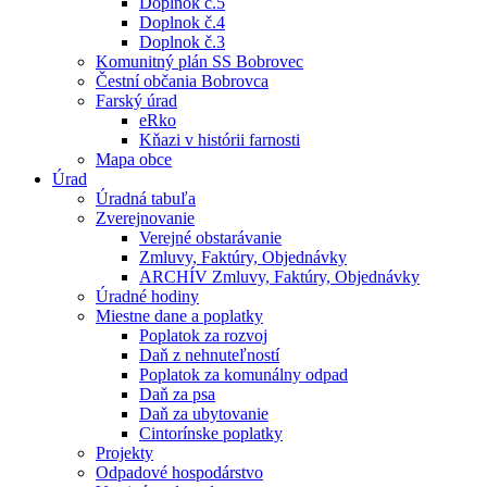
Doplnok č.5
Doplnok č.4
Doplnok č.3
Komunitný plán SS Bobrovec
Čestní občania Bobrovca
Farský úrad
eRko
Kňazi v histórii farnosti
Mapa obce
Úrad
Úradná tabuľa
Zverejnovanie
Verejné obstarávanie
Zmluvy, Faktúry, Objednávky
ARCHÍV Zmluvy, Faktúry, Objednávky
Úradné hodiny
Miestne dane a poplatky
Poplatok za rozvoj
Daň z nehnuteľností
Poplatok za komunálny odpad
Daň za psa
Daň za ubytovanie
Cintorínske poplatky
Projekty
Odpadové hospodárstvo