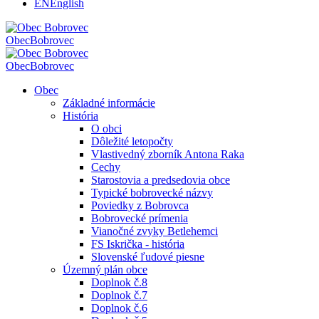
EN
English
Obec
Bobrovec
Obec
Bobrovec
Obec
Základné informácie
História
O obci
Dôležité letopočty
Vlastivedný zborník Antona Raka
Cechy
Starostovia a predsedovia obce
Typické bobrovecké názvy
Poviedky z Bobrovca
Bobrovecké prímenia
Vianočné zvyky Betlehemci
FS Iskrička - história
Slovenské ľudové piesne
Územný plán obce
Doplnok č.8
Doplnok č.7
Doplnok č.6