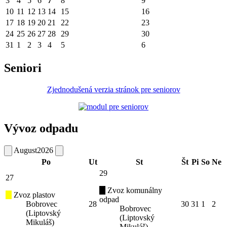
3
4
5
6
7
8
9
10
11
12
13
14
15
16
17
18
19
20
21
22
23
24
25
26
27
28
29
30
31
1
2
3
4
5
6
Seniori
Zjednodušená verzia stránok pre seniorov
Vývoz odpadu
August
2026
Po
Ut
St
Št
Pi
So
Ne
29
27
Zvoz komunálny
Zvoz plastov
odpad
Bobrovec
28
30
31
1
2
Bobrovec
(Liptovský
(Liptovský
Mikuláš)
Mikuláš)