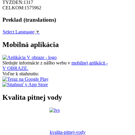
TÝŽDEŇ:
1317
CELKOM:
1575962
Preklad (translations)
Select Language
▼
Mobilná aplikácia
Sledujte informácie z nášho webu v
mobilnej aplikácii -
V OBRAZE.
Voľne k stiahnutiu:
Kvalita pitnej vody
kvalita-pitnej-vody