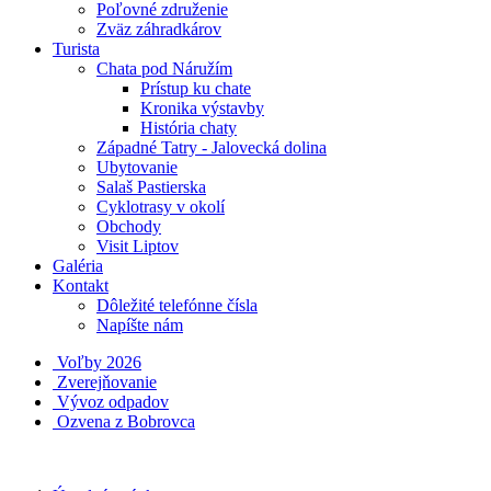
Poľovné združenie
Zväz záhradkárov
Turista
Chata pod Náružím
Prístup ku chate
Kronika výstavby
História chaty
Západné Tatry - Jalovecká dolina
Ubytovanie
Salaš Pastierska
Cyklotrasy v okolí
Obchody
Visit Liptov
Galéria
Kontakt
Dôležité telefónne čísla
Napíšte nám
Voľby 2026
Zverejňovanie
Vývoz odpadov
Ozvena z Bobrovca