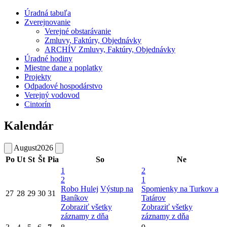
Úradná tabuľa
Zverejnovanie
Verejné obstarávanie
Zmluvy, Faktúry, Objednávky
ARCHÍV Zmluvy, Faktúry, Objednávky
Úradné hodiny
Miestne dane a poplatky
Projekty
Odpadové hospodárstvo
Verejný vodovod
Cintorín
Kalendár
August
2026
Po
Ut
St
Št
Pia
So
Ne
1
2
2
1
Robo Hulej
Výstup na
Spomienky na Turkov a
27
28
29
30
31
Baníkov
Tatárov
Zobraziť všetky
Zobraziť všetky
záznamy z dňa
záznamy z dňa