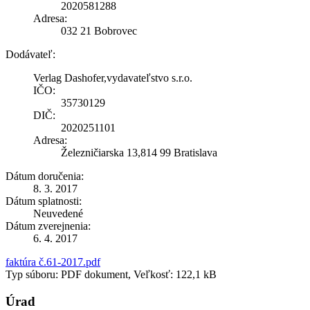
2020581288
Adresa:
032 21 Bobrovec
Dodávateľ:
Verlag Dashofer,vydavateľstvo s.r.o.
IČO:
35730129
DIČ:
2020251101
Adresa:
Železničiarska 13,814 99 Bratislava
Dátum doručenia:
8. 3. 2017
Dátum splatnosti:
Neuvedené
Dátum zverejnenia:
6. 4. 2017
faktúra č.61-2017.pdf
Typ súboru: PDF dokument, Veľkosť: 122,1 kB
Úrad