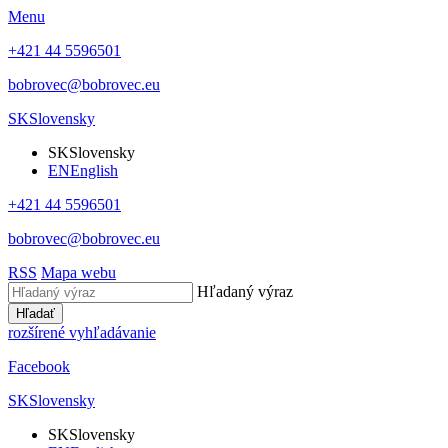
Menu
+421 44 5596501
bobrovec@bobrovec.eu
SK
Slovensky
SK
Slovensky
EN
English
+421 44 5596501
bobrovec@bobrovec.eu
RSS
Mapa webu
Hľadaný výraz
Hľadať
rozšírené vyhľadávanie
Facebook
SK
Slovensky
SK
Slovensky