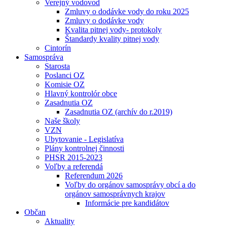
Verejný vodovod
Zmluvy o dodávke vody do roku 2025
Zmluvy o dodávke vody
Kvalita pitnej vody- protokoly
Štandardy kvality pitnej vody
Cintorín
Samospráva
Starosta
Poslanci OZ
Komisie OZ
Hlavný kontrolór obce
Zasadnutia OZ
Zasadnutia OZ (archív do r.2019)
Naše školy
VZN
Ubytovanie - Legislatíva
Plány kontrolnej činnosti
PHSR 2015-2023
Voľby a referendá
Referendum 2026
Voľby do orgánov samosprávy obcí a do
orgánov samosprávnych krajov
Informácie pre kandidátov
Občan
Aktuality