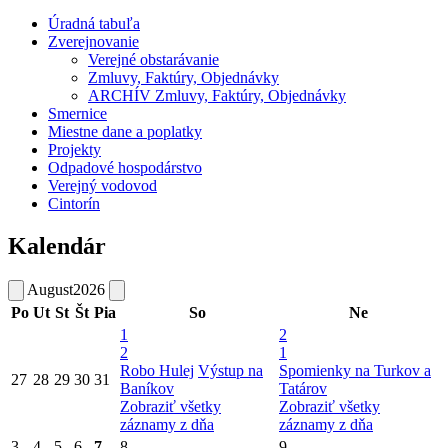
Úradná tabuľa
Zverejnovanie
Verejné obstarávanie
Zmluvy, Faktúry, Objednávky
ARCHÍV Zmluvy, Faktúry, Objednávky
Smernice
Miestne dane a poplatky
Projekty
Odpadové hospodárstvo
Verejný vodovod
Cintorín
Kalendár
August
2026
Po
Ut
St
Št
Pia
So
Ne
1
2
2
1
Robo Hulej
Výstup na
Spomienky na Turkov a
27
28
29
30
31
Baníkov
Tatárov
Zobraziť všetky
Zobraziť všetky
záznamy z dňa
záznamy z dňa
3
4
5
6
7
8
9