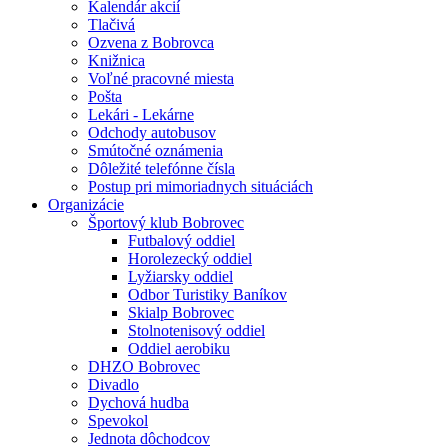
Kalendár akcií
Tlačivá
Ozvena z Bobrovca
Knižnica
Voľné pracovné miesta
Pošta
Lekári - Lekárne
Odchody autobusov
Smútočné oznámenia
Dôležité telefónne čísla
Postup pri mimoriadnych situáciách
Organizácie
Športový klub Bobrovec
Futbalový oddiel
Horolezecký oddiel
Lyžiarsky oddiel
Odbor Turistiky Baníkov
Skialp Bobrovec
Stolnotenisový oddiel
Oddiel aerobiku
DHZO Bobrovec
Divadlo
Dychová hudba
Spevokol
Jednota dôchodcov