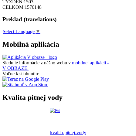
TÝŽDEŇ:
1503
CELKOM:
1576148
Preklad (translations)
Select Language
▼
Mobilná aplikácia
Sledujte informácie z nášho webu v
mobilnej aplikácii -
V OBRAZE.
Voľne k stiahnutiu:
Kvalita pitnej vody
kvalita-pitnej-vody