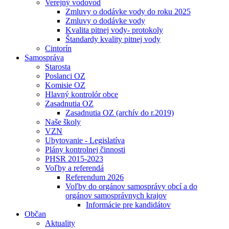
Verejný vodovod
Zmluvy o dodávke vody do roku 2025
Zmluvy o dodávke vody
Kvalita pitnej vody- protokoly
Štandardy kvality pitnej vody
Cintorín
Samospráva
Starosta
Poslanci OZ
Komisie OZ
Hlavný kontrolór obce
Zasadnutia OZ
Zasadnutia OZ (archív do r.2019)
Naše školy
VZN
Ubytovanie - Legislatíva
Plány kontrolnej činnosti
PHSR 2015-2023
Voľby a referendá
Referendum 2026
Voľby do orgánov samosprávy obcí a do
orgánov samosprávnych krajov
Informácie pre kandidátov
Občan
Aktuality