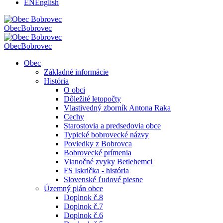
EN
English
Obec
Bobrovec
Obec
Bobrovec
Obec
Základné informácie
História
O obci
Dôležité letopočty
Vlastivedný zborník Antona Raka
Cechy
Starostovia a predsedovia obce
Typické bobrovecké názvy
Poviedky z Bobrovca
Bobrovecké prímenia
Vianočné zvyky Betlehemci
FS Iskrička - história
Slovenské ľudové piesne
Územný plán obce
Doplnok č.8
Doplnok č.7
Doplnok č.6