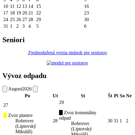
10
11
12
13
14
15
16
17
18
19
20
21
22
23
24
25
26
27
28
29
30
31
1
2
3
4
5
6
Seniori
Zjednodušená verzia stránok pre seniorov
Vývoz odpadu
August
2026
Po
Ut
St
Št
Pi
So
Ne
29
27
Zvoz komunálny
Zvoz plastov
odpad
Bobrovec
28
30
31
1
2
Bobrovec
(Liptovský
(Liptovský
Mikuláš)
Mikuláš)