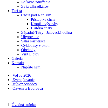
Poľovné združenie
Zväz záhradkárov
Turista
Chata pod Náružím
Prístup ku chate
Kronika výstavby
História chaty
Západné Tatry - Jalovecká dolina
Ubytovanie
Salaš Pastierska
Cyklotrasy v okolí
Obchody
Visit Liptov
Galéria
Kontakt
Napíšte nám
Voľby 2026
Zverejňovanie
Vývoz odpadov
Ozvena z Bobrovca
Úvodná stránka