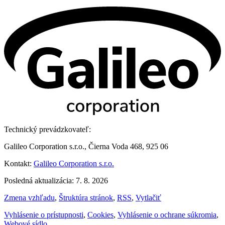
Technický prevádzkovateľ:
Galileo Corporation s.r.o., Čierna Voda 468, 925 06
Kontakt:
Galileo Corporation s.r.o.
Posledná aktualizácia: 7. 8. 2026
Zmena vzhľadu
,
Štruktúra stránok
,
RSS
,
Vytlačiť
Vyhlásenie o prístupnosti
,
Cookies
,
Vyhlásenie o ochrane súkromia
,
Webové sídlo