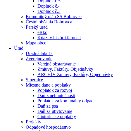
Doplnok č.5
Doplnok č.4
Doplnok č.3
Komunitný plán SS Bobrovec
Čestní občania Bobrovca
Farský úrad
eRko
Kňazi v histórii farnosti
Mapa obce
Úrad
Úradná tabuľa
Zverejnovanie
Verejné obstarávanie
Zmluvy, Faktúry, Objednávky
ARCHÍV Zmluvy, Faktúry, Objednávky
Smernice
Miestne dane a poplatky
Poplatok za rozvoj
Daň z nehnuteľností
Poplatok za komunálny odpad
Daň za psa
Daň za ubytovanie
Cintorínske poplatky
Projekty
Odpadové hospodárstvo