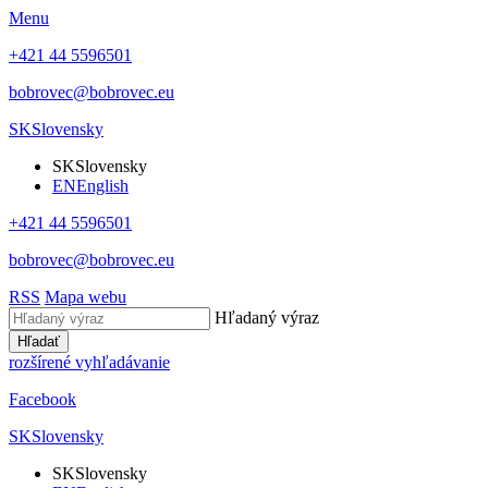
Menu
+421 44 5596501
bobrovec@bobrovec.eu
SK
Slovensky
SK
Slovensky
EN
English
+421 44 5596501
bobrovec@bobrovec.eu
RSS
Mapa webu
Hľadaný výraz
Hľadať
rozšírené vyhľadávanie
Facebook
SK
Slovensky
SK
Slovensky