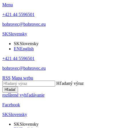
Menu
+421 44 5596501
bobrovec@bobrovec.eu
SK
Slovensky
SK
Slovensky
EN
English
+421 44 5596501
bobrovec@bobrovec.eu
RSS
Mapa webu
Hľadaný výraz
Hľadať
rozšírené vyhľadávanie
Facebook
SK
Slovensky
SK
Slovensky