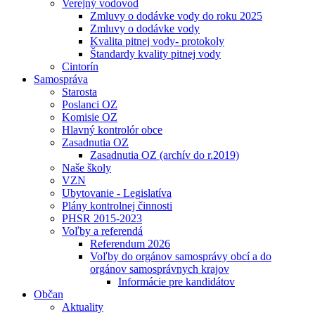
Verejný vodovod
Zmluvy o dodávke vody do roku 2025
Zmluvy o dodávke vody
Kvalita pitnej vody- protokoly
Štandardy kvality pitnej vody
Cintorín
Samospráva
Starosta
Poslanci OZ
Komisie OZ
Hlavný kontrolór obce
Zasadnutia OZ
Zasadnutia OZ (archív do r.2019)
Naše školy
VZN
Ubytovanie - Legislatíva
Plány kontrolnej činnosti
PHSR 2015-2023
Voľby a referendá
Referendum 2026
Voľby do orgánov samosprávy obcí a do
orgánov samosprávnych krajov
Informácie pre kandidátov
Občan
Aktuality