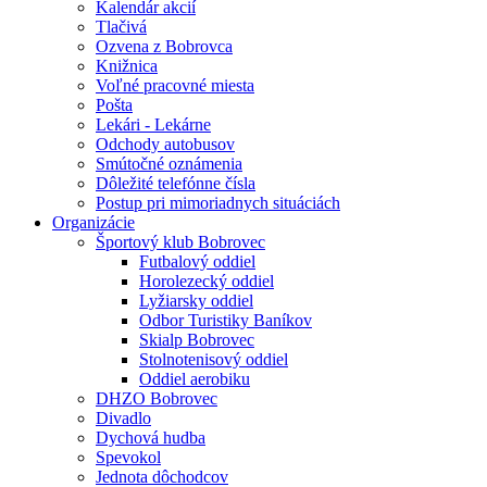
Kalendár akcií
Tlačivá
Ozvena z Bobrovca
Knižnica
Voľné pracovné miesta
Pošta
Lekári - Lekárne
Odchody autobusov
Smútočné oznámenia
Dôležité telefónne čísla
Postup pri mimoriadnych situáciách
Organizácie
Športový klub Bobrovec
Futbalový oddiel
Horolezecký oddiel
Lyžiarsky oddiel
Odbor Turistiky Baníkov
Skialp Bobrovec
Stolnotenisový oddiel
Oddiel aerobiku
DHZO Bobrovec
Divadlo
Dychová hudba
Spevokol
Jednota dôchodcov