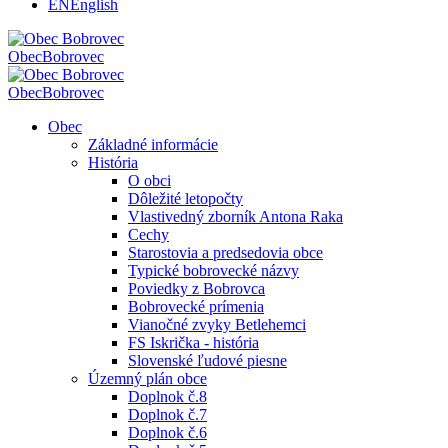
EN
English
Obec
Bobrovec
Obec
Bobrovec
Obec
Základné informácie
História
O obci
Dôležité letopočty
Vlastivedný zborník Antona Raka
Cechy
Starostovia a predsedovia obce
Typické bobrovecké názvy
Poviedky z Bobrovca
Bobrovecké prímenia
Vianočné zvyky Betlehemci
FS Iskrička - história
Slovenské ľudové piesne
Územný plán obce
Doplnok č.8
Doplnok č.7
Doplnok č.6