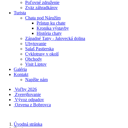
Poľovné združenie
Zväz záhradkárov
Turista
Chata pod Náružím
Prístup ku chate
Kronika výstavby
História chaty
Západné Tatry - Jalovecká dolina
Ubytovanie
Salaš Pastierska
Cyklotrasy v okolí
Obchody
Visit Liptov
Galéria
Kontakt
Napíšte nám
Voľby 2026
Zverejňovanie
Vývoz odpadov
Ozvena z Bobrovca
Úvodná stránka