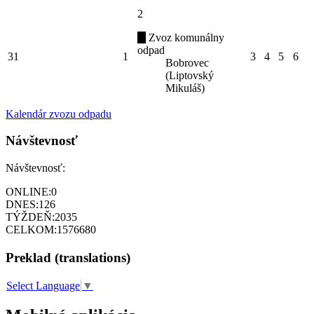
2
Zvoz komunálny
odpad
31
1
3
4
5
6
Bobrovec
(Liptovský
Mikuláš)
Kalendár zvozu odpadu
Návštevnosť
Návštevnosť:
ONLINE:
0
DNES:
126
TÝŽDEŇ:
2035
CELKOM:
1576680
Preklad (translations)
Select Language
▼