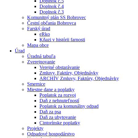
Doplnok č.5
Doplnok č.4
Doplnok č.3
Komunitný plán SS Bobrovec
Čestní občania Bobrovca
Farský úrad
eRko
Kňazi v histórii farnosti
Mapa obce
Úrad
Úradná tabuľa
Zverejnovanie
Verejné obstarávanie
Zmluvy, Faktúry, Objednávky
ARCHÍV Zmluvy, Faktúry, Objednávky
Smernice
Miestne dane a poplatky
Poplatok za rozvoj
Daň z nehnuteľností
Poplatok za komunálny odpad
Daň za psa
Daň za ubytovanie
Cintorínske poplatky
Projekty
Odpadové hospodárstvo