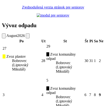
Zjednodušená verzia stránok pre seniorov
Vývoz odpadu
August
2026
Po
Ut
St
Št
Pi
So
Ne
29
27
Zvoz komunálny
Zvoz plastov
odpad
Bobrovec
28
30
31
1
2
Bobrovec
(Liptovský
(Liptovský
Mikuláš)
Mikuláš)
5
Zvoz komunálny
odpad
3
4
6
7
8
9
Bobrovec
(Liptovský
Mikuláš)