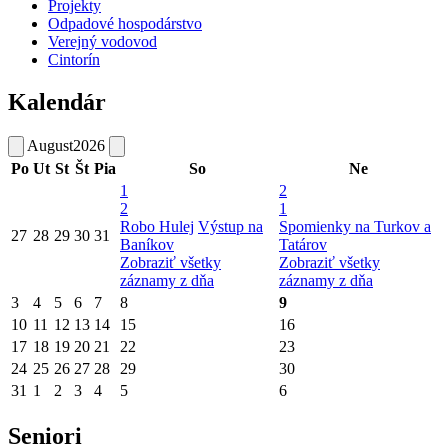
Projekty
Odpadové hospodárstvo
Verejný vodovod
Cintorín
Kalendár
August
2026
Po
Ut
St
Št
Pia
So
Ne
1
2
2
1
Robo Hulej
Výstup na
Spomienky na Turkov a
27
28
29
30
31
Baníkov
Tatárov
Zobraziť všetky
Zobraziť všetky
záznamy z dňa
záznamy z dňa
3
4
5
6
7
8
9
10
11
12
13
14
15
16
17
18
19
20
21
22
23
24
25
26
27
28
29
30
31
1
2
3
4
5
6
Seniori