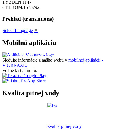
TÝŽDEŇ:
1147
CELKOM:
1575792
Preklad (translations)
Select Language
▼
Mobilná aplikácia
Sledujte informácie z nášho webu v
mobilnej aplikácii -
V OBRAZE.
Voľne k stiahnutiu:
Kvalita pitnej vody
kvalita-pitnej-vody