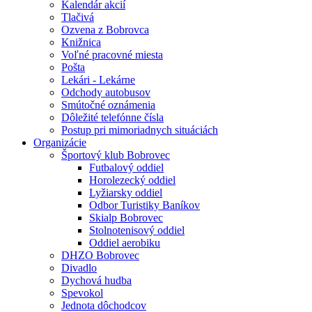
Kalendár akcií
Tlačivá
Ozvena z Bobrovca
Knižnica
Voľné pracovné miesta
Pošta
Lekári - Lekárne
Odchody autobusov
Smútočné oznámenia
Dôležité telefónne čísla
Postup pri mimoriadnych situáciách
Organizácie
Športový klub Bobrovec
Futbalový oddiel
Horolezecký oddiel
Lyžiarsky oddiel
Odbor Turistiky Baníkov
Skialp Bobrovec
Stolnotenisový oddiel
Oddiel aerobiku
DHZO Bobrovec
Divadlo
Dychová hudba
Spevokol
Jednota dôchodcov