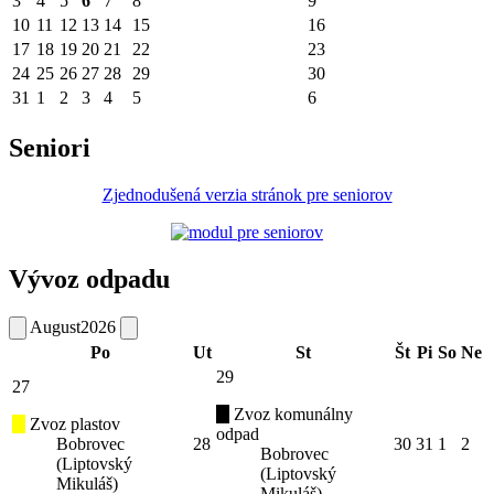
3
4
5
6
7
8
9
10
11
12
13
14
15
16
17
18
19
20
21
22
23
24
25
26
27
28
29
30
31
1
2
3
4
5
6
Seniori
Zjednodušená verzia stránok pre seniorov
Vývoz odpadu
August
2026
Po
Ut
St
Št
Pi
So
Ne
29
27
Zvoz komunálny
Zvoz plastov
odpad
Bobrovec
28
30
31
1
2
Bobrovec
(Liptovský
(Liptovský
Mikuláš)
Mikuláš)