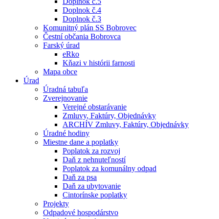
Doplnok č.5
Doplnok č.4
Doplnok č.3
Komunitný plán SS Bobrovec
Čestní občania Bobrovca
Farský úrad
eRko
Kňazi v histórii farnosti
Mapa obce
Úrad
Úradná tabuľa
Zverejnovanie
Verejné obstarávanie
Zmluvy, Faktúry, Objednávky
ARCHÍV Zmluvy, Faktúry, Objednávky
Úradné hodiny
Miestne dane a poplatky
Poplatok za rozvoj
Daň z nehnuteľností
Poplatok za komunálny odpad
Daň za psa
Daň za ubytovanie
Cintorínske poplatky
Projekty
Odpadové hospodárstvo