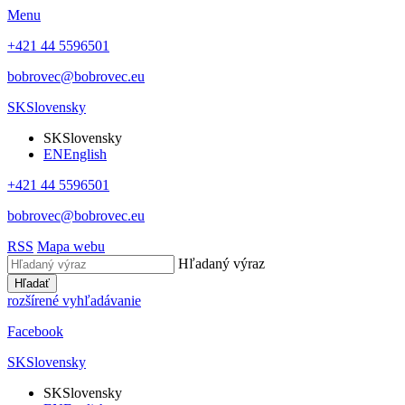
Menu
+421 44 5596501
bobrovec@bobrovec.eu
SK
Slovensky
SK
Slovensky
EN
English
+421 44 5596501
bobrovec@bobrovec.eu
RSS
Mapa webu
Hľadaný výraz
Hľadať
rozšírené vyhľadávanie
Facebook
SK
Slovensky
SK
Slovensky