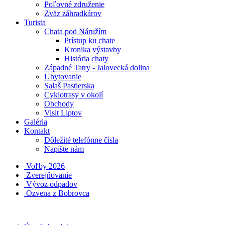
Poľovné združenie
Zväz záhradkárov
Turista
Chata pod Náružím
Prístup ku chate
Kronika výstavby
História chaty
Západné Tatry - Jalovecká dolina
Ubytovanie
Salaš Pastierska
Cyklotrasy v okolí
Obchody
Visit Liptov
Galéria
Kontakt
Dôležité telefónne čísla
Napíšte nám
Voľby 2026
Zverejňovanie
Vývoz odpadov
Ozvena z Bobrovca