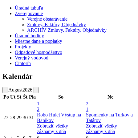
Úradná tabuľa
Zverejnovanie
Verejné obstarávanie
Zmluvy, Faktúry, Objednávky
ARCHÍV Zmluvy, Faktúry, Objednávky
Úradné hodiny
Miestne dane a poplatky
Projekty
Odpadové hospodárstvo
Verejný vodovod
Cintorín
Kalendár
August
2026
Po
Ut
St
Št
Pia
So
Ne
1
2
2
1
Robo Hulej
Výstup na
Spomienky na Turkov a
27
28
29
30
31
Baníkov
Tatárov
Zobraziť všetky
Zobraziť všetky
záznamy z dňa
záznamy z dňa