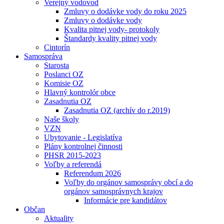
Verejný vodovod
Zmluvy o dodávke vody do roku 2025
Zmluvy o dodávke vody
Kvalita pitnej vody- protokoly
Štandardy kvality pitnej vody
Cintorín
Samospráva
Starosta
Poslanci OZ
Komisie OZ
Hlavný kontrolór obce
Zasadnutia OZ
Zasadnutia OZ (archív do r.2019)
Naše školy
VZN
Ubytovanie - Legislatíva
Plány kontrolnej činnosti
PHSR 2015-2023
Voľby a referendá
Referendum 2026
Voľby do orgánov samosprávy obcí a do
orgánov samosprávnych krajov
Informácie pre kandidátov
Občan
Aktuality