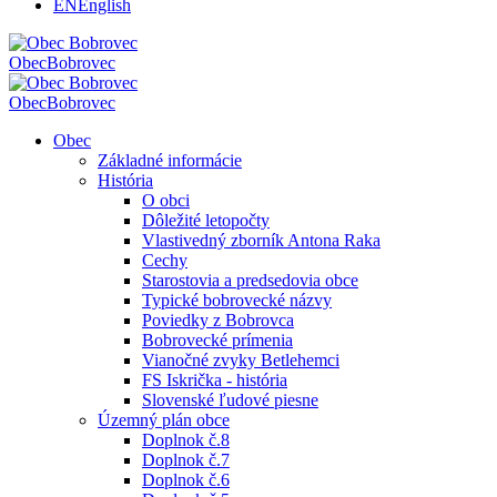
EN
English
Obec
Bobrovec
Obec
Bobrovec
Obec
Základné informácie
História
O obci
Dôležité letopočty
Vlastivedný zborník Antona Raka
Cechy
Starostovia a predsedovia obce
Typické bobrovecké názvy
Poviedky z Bobrovca
Bobrovecké prímenia
Vianočné zvyky Betlehemci
FS Iskrička - história
Slovenské ľudové piesne
Územný plán obce
Doplnok č.8
Doplnok č.7
Doplnok č.6