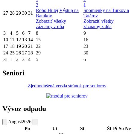
2
1
Robo Hulej
Výstup na
Spomienky na Turkov a
27
28
29
30
31
Baníkov
Tatárov
Zobraziť všetky
Zobraziť všetky
záznamy z dňa
záznamy z dňa
3
4
5
6
7
8
9
10
11
12
13
14
15
16
17
18
19
20
21
22
23
24
25
26
27
28
29
30
31
1
2
3
4
5
6
Seniori
Zjednodušená verzia stránok pre seniorov
Vývoz odpadu
August
2026
Po
Ut
St
Št
Pi
So
Ne