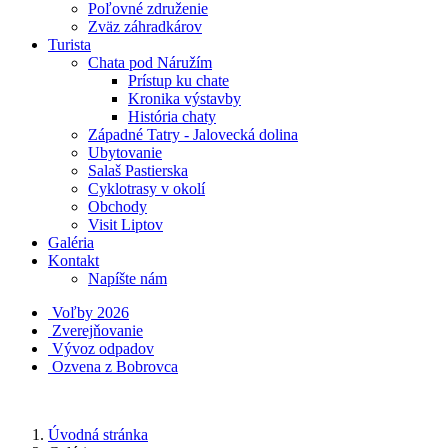
Poľovné združenie
Zväz záhradkárov
Turista
Chata pod Náružím
Prístup ku chate
Kronika výstavby
História chaty
Západné Tatry - Jalovecká dolina
Ubytovanie
Salaš Pastierska
Cyklotrasy v okolí
Obchody
Visit Liptov
Galéria
Kontakt
Napíšte nám
Voľby 2026
Zverejňovanie
Vývoz odpadov
Ozvena z Bobrovca
Úvodná stránka