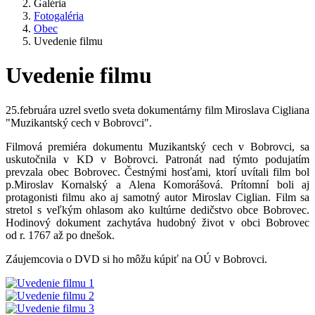
Galéria
Fotogaléria
Obec
Uvedenie filmu
Uvedenie filmu
25.februára uzrel svetlo sveta dokumentárny film Miroslava Cigliana
"Muzikantský cech v Bobrovci".
Filmová premiéra dokumentu Muzikantský cech v Bobrovci, sa
uskutočnila v KD v Bobrovci. Patronát nad týmto podujatím
prevzala obec Bobrovec. Čestnými hosťami, ktorí uvítali film bol
p.Miroslav Kornalský a Alena Komorášová. Prítomní boli aj
protagonisti filmu ako aj samotný autor Miroslav Ciglian. Film sa
stretol s veľkým ohlasom ako kultúrne dedičstvo obce Bobrovec.
Hodinový dokument zachytáva hudobný život v obci Bobrovec
od r. 1767 až po dnešok.
Záujemcovia o DVD si ho môžu kúpiť na OÚ v Bobrovci.