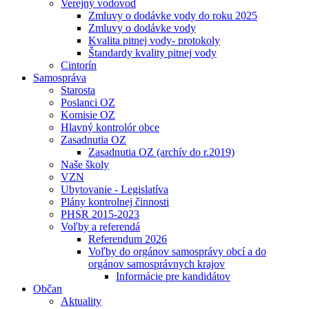
Verejný vodovod
Zmluvy o dodávke vody do roku 2025
Zmluvy o dodávke vody
Kvalita pitnej vody- protokoly
Štandardy kvality pitnej vody
Cintorín
Samospráva
Starosta
Poslanci OZ
Komisie OZ
Hlavný kontrolór obce
Zasadnutia OZ
Zasadnutia OZ (archív do r.2019)
Naše školy
VZN
Ubytovanie - Legislatíva
Plány kontrolnej činnosti
PHSR 2015-2023
Voľby a referendá
Referendum 2026
Voľby do orgánov samosprávy obcí a do
orgánov samosprávnych krajov
Informácie pre kandidátov
Občan
Aktuality