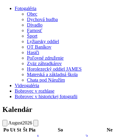
Fotogaléria
Obec
Dychová hudba
Divadlo
Farnosť
Šport
Lyžiarsky oddiel
OT Baníkov
Hasiči
Poľovné združenie
Zväz záhradkárov
Horolezecký oddiel JAMES
Materská a základná škola
Chata pod Náružím
Videogaléria
Bobrovec v rozhlase
Bobrovec v historickej fotografii
Kalendár
August
2026
Po
Ut
St
Št
Pia
So
Ne
1
2