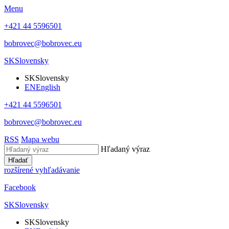
Menu
+421 44 5596501
bobrovec@bobrovec.eu
SK
Slovensky
SK
Slovensky
EN
English
+421 44 5596501
bobrovec@bobrovec.eu
RSS
Mapa webu
Hľadaný výraz
Hľadať
rozšírené vyhľadávanie
Facebook
SK
Slovensky
SK
Slovensky