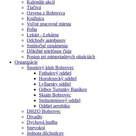
Kalendár akcií
Tlačivá
Ozvena z Bobrovca
Knižnica
Voľné pracovné miesta
Pošta
Lekári - Lekárne
Odchody autobusov
Smútočné oznámenia
Dôležité telefónne čísla
Postup pri mimoriadnych situáciách
Organizácie
Športový klub Bobrovec
Futbalový oddiel
Horolezecký oddiel
Lyžiarsky oddiel
Odbor Turistiky Baníkov
Skialp Bobrovec
Stolnotenisový oddiel
Oddiel aerobiku
DHZO Bobrovec
Divadlo
Dychová hudba
Spevokol
Jednota dôchodcov