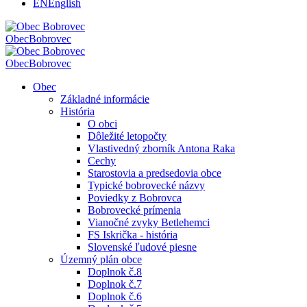
EN
English
Obec
Bobrovec
Obec
Bobrovec
Obec
Základné informácie
História
O obci
Dôležité letopočty
Vlastivedný zborník Antona Raka
Cechy
Starostovia a predsedovia obce
Typické bobrovecké názvy
Poviedky z Bobrovca
Bobrovecké prímenia
Vianočné zvyky Betlehemci
FS Iskrička - história
Slovenské ľudové piesne
Územný plán obce
Doplnok č.8
Doplnok č.7
Doplnok č.6