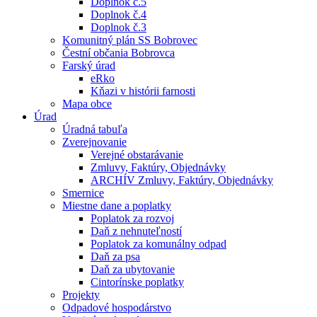
Doplnok č.5
Doplnok č.4
Doplnok č.3
Komunitný plán SS Bobrovec
Čestní občania Bobrovca
Farský úrad
eRko
Kňazi v histórii farnosti
Mapa obce
Úrad
Úradná tabuľa
Zverejnovanie
Verejné obstarávanie
Zmluvy, Faktúry, Objednávky
ARCHÍV Zmluvy, Faktúry, Objednávky
Smernice
Miestne dane a poplatky
Poplatok za rozvoj
Daň z nehnuteľností
Poplatok za komunálny odpad
Daň za psa
Daň za ubytovanie
Cintorínske poplatky
Projekty
Odpadové hospodárstvo