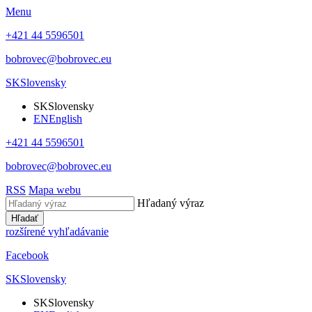
Menu
+421 44 5596501
bobrovec@bobrovec.eu
SK
Slovensky
SK
Slovensky
EN
English
+421 44 5596501
bobrovec@bobrovec.eu
RSS
Mapa webu
Hľadaný výraz
Hľadať
rozšírené vyhľadávanie
Facebook
SK
Slovensky
SK
Slovensky