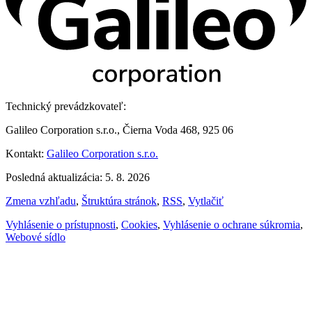
Technický prevádzkovateľ:
Galileo Corporation s.r.o., Čierna Voda 468, 925 06
Kontakt:
Galileo Corporation s.r.o.
Posledná aktualizácia: 5. 8. 2026
Zmena vzhľadu
,
Štruktúra stránok
,
RSS
,
Vytlačiť
Vyhlásenie o prístupnosti
,
Cookies
,
Vyhlásenie o ochrane súkromia
,
Webové sídlo