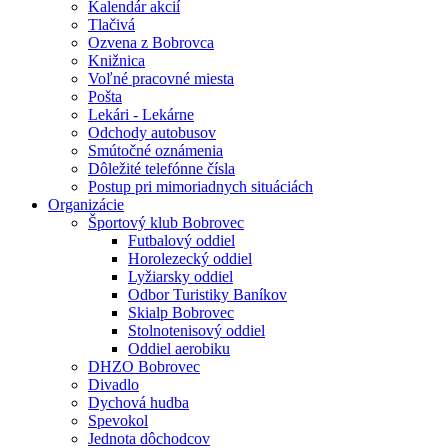
Kalendár akcií
Tlačivá
Ozvena z Bobrovca
Knižnica
Voľné pracovné miesta
Pošta
Lekári - Lekárne
Odchody autobusov
Smútočné oznámenia
Dôležité telefónne čísla
Postup pri mimoriadnych situáciách
Organizácie
Športový klub Bobrovec
Futbalový oddiel
Horolezecký oddiel
Lyžiarsky oddiel
Odbor Turistiky Baníkov
Skialp Bobrovec
Stolnotenisový oddiel
Oddiel aerobiku
DHZO Bobrovec
Divadlo
Dychová hudba
Spevokol
Jednota dôchodcov