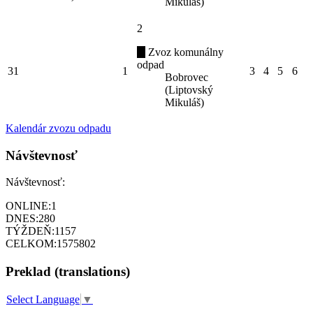
Mikuláš)
2
Zvoz komunálny
odpad
31
1
3
4
5
6
Bobrovec
(Liptovský
Mikuláš)
Kalendár zvozu odpadu
Návštevnosť
Návštevnosť:
ONLINE:
1
DNES:
280
TÝŽDEŇ:
1157
CELKOM:
1575802
Preklad (translations)
Select Language
▼