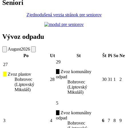
Seniori
Zjednodušená verzia stránok pre seniorov
Vývoz odpadu
August
2026
Po
Ut
St
Št
Pi
So
Ne
29
27
Zvoz komunálny
Zvoz plastov
odpad
Bobrovec
28
30
31
1
2
Bobrovec
(Liptovský
(Liptovský
Mikuláš)
Mikuláš)
5
Zvoz komunálny
odpad
3
4
6
7
8
9
Bobrovec