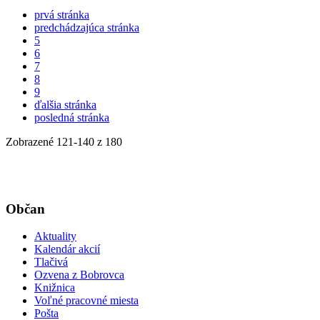
prvá stránka
predchádzajúca stránka
5
6
7
8
9
ďalšia stránka
posledná stránka
Zobrazené
121
-
140
z 180
Občan
Aktuality
Kalendár akcií
Tlačivá
Ozvena z Bobrovca
Knižnica
Voľné pracovné miesta
Pošta