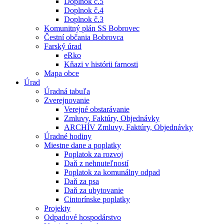
Doplnok č.5
Doplnok č.4
Doplnok č.3
Komunitný plán SS Bobrovec
Čestní občania Bobrovca
Farský úrad
eRko
Kňazi v histórii farnosti
Mapa obce
Úrad
Úradná tabuľa
Zverejnovanie
Verejné obstarávanie
Zmluvy, Faktúry, Objednávky
ARCHÍV Zmluvy, Faktúry, Objednávky
Úradné hodiny
Miestne dane a poplatky
Poplatok za rozvoj
Daň z nehnuteľností
Poplatok za komunálny odpad
Daň za psa
Daň za ubytovanie
Cintorínske poplatky
Projekty
Odpadové hospodárstvo