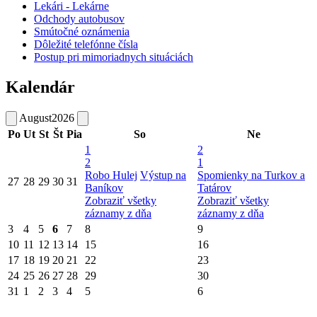
Lekári - Lekárne
Odchody autobusov
Smútočné oznámenia
Dôležité telefónne čísla
Postup pri mimoriadnych situáciách
Kalendár
August
2026
Po
Ut
St
Št
Pia
So
Ne
1
2
2
1
Robo Hulej
Výstup na
Spomienky na Turkov a
27
28
29
30
31
Baníkov
Tatárov
Zobraziť všetky
Zobraziť všetky
záznamy z dňa
záznamy z dňa
3
4
5
6
7
8
9
10
11
12
13
14
15
16
17
18
19
20
21
22
23
24
25
26
27
28
29
30
31
1
2
3
4
5
6