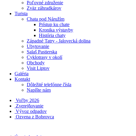
Poľovné združenie
Zväz záhradkárov
Turista
Chata pod Náružím
Prístup ku chate
Kronika výstavby
História chaty
Západné Tatry - Jalovecká dolina
Ubytovanie
Salaš Pastierska
Cyklotrasy v okolí
Obchody
Visit Liptov
Galéria
Kontakt
Dôležité telefónne čísla
Napíšte nám
Voľby 2026
Zverejňovanie
Vývoz odpadov
Ozvena z Bobrovca