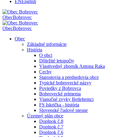
EN
English
Obec
Bobrovec
Obec
Bobrovec
Obec
Základné informácie
História
O obci
Dôležité letopočty
Vlastivedný zborník Antona Raka
Cechy
Starostovia a predsedovia obce
Typické bobrovecké názvy
Poviedky z Bobrovca
Bobrovecké prímenia
Vianočné zvyky Betlehemci
FS Iskrička - história
Slovenské ľudové piesne
Územný plán obce
Doplnok č.8
Doplnok č.7
Doplnok č.6