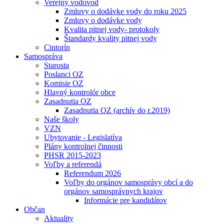
Verejný vodovod
Zmluvy o dodávke vody do roku 2025
Zmluvy o dodávke vody
Kvalita pitnej vody- protokoly
Štandardy kvality pitnej vody
Cintorín
Samospráva
Starosta
Poslanci OZ
Komisie OZ
Hlavný kontrolór obce
Zasadnutia OZ
Zasadnutia OZ (archív do r.2019)
Naše školy
VZN
Ubytovanie - Legislatíva
Plány kontrolnej činnosti
PHSR 2015-2023
Voľby a referendá
Referendum 2026
Voľby do orgánov samosprávy obcí a do
orgánov samosprávnych krajov
Informácie pre kandidátov
Občan
Aktuality