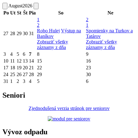
August
2026
Po
Ut
St
Št
Pia
So
Ne
1
2
2
1
Robo Hulej
Výstup na
Spomienky na Turkov a
27
28
29
30
31
Baníkov
Tatárov
Zobraziť všetky
Zobraziť všetky
záznamy z dňa
záznamy z dňa
3
4
5
6
7
8
9
10
11
12
13
14
15
16
17
18
19
20
21
22
23
24
25
26
27
28
29
30
31
1
2
3
4
5
6
Seniori
Zjednodušená verzia stránok pre seniorov
Vývoz odpadu