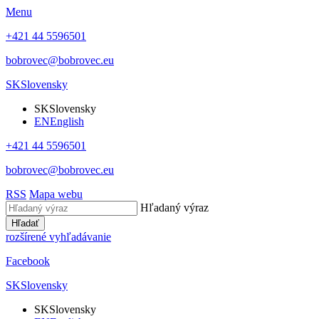
Menu
+421 44 5596501
bobrovec@bobrovec.eu
SK
Slovensky
SK
Slovensky
EN
English
+421 44 5596501
bobrovec@bobrovec.eu
RSS
Mapa webu
Hľadaný výraz
Hľadať
rozšírené vyhľadávanie
Facebook
SK
Slovensky
SK
Slovensky