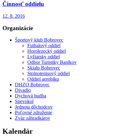
Činnosť oddielu
12. 8. 2016
Organizácie
Športový klub Bobrovec
Futbalový oddiel
Horolezecký oddiel
Lyžiarsky oddiel
Odbor Turistiky Baníkov
Skialp Bobrovec
Stolnotenisový oddiel
Oddiel aerobiku
DHZO Bobrovec
Divadlo
Dychová hudba
Spevokol
Jednota dôchodcov
Poľovné združenie
Zväz záhradkárov
Kalendár