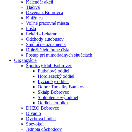
Kalendár akcií
Tlačivá
Ozvena z Bobrovca
Knižnica
Voľné pracovné miesta
Pošta
Lekári - Lekárne
Odchody autobusov
Smútočné oznámenia
Dôležité telefónne čísla
Postup pri mimoriadnych situáciách
Organizácie
Športový klub Bobrovec
Futbalový oddiel
Horolezecký oddiel
Lyžiarsky oddiel
Odbor Turistiky Baníkov
Skialp Bobrovec
Stolnotenisový oddiel
Oddiel aerobiku
DHZO Bobrovec
Divadlo
Dychová hudba
Spevokol
Jednota dôchodcov