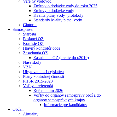
Verejný vodovod
Zmluvy o dodávke vody do roku 2025
Zmluvy o dodávke vody
Kvalita pitnej vody- protokoly
Štandardy kvality pitnej vody
Cintorín
Samospráva
Starosta
Poslanci OZ
Komisie OZ
Hlavný kontrolór obce
Zasadnutia OZ
Zasadnutia OZ (archív do r.2019)
Naše školy
VZN
Ubytovanie - Legislatíva
Plány kontrolnej činnosti
PHSR 2015-2023
Voľby a referendá
Referendum 2026
Voľby do orgánov samosprávy obcí a do
orgánov samosprávnych krajov
Informácie pre kandidátov
Občan
Aktuality