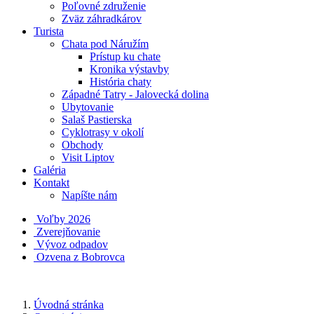
Poľovné združenie
Zväz záhradkárov
Turista
Chata pod Náružím
Prístup ku chate
Kronika výstavby
História chaty
Západné Tatry - Jalovecká dolina
Ubytovanie
Salaš Pastierska
Cyklotrasy v okolí
Obchody
Visit Liptov
Galéria
Kontakt
Napíšte nám
Voľby 2026
Zverejňovanie
Vývoz odpadov
Ozvena z Bobrovca
Úvodná stránka