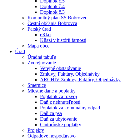
Doplnok č.5
Doplnok č.4
Doplnok č.3
Komunitný plán SS Bobrovec
Čestní občania Bobrovca
Farský úrad
eRko
Kňazi v histórii farnosti
Mapa obce
Úrad
Úradná tabuľa
Zverejnovanie
Verejné obstarávanie
Zmluvy, Faktúry, Objednávky
ARCHÍV Zmluvy, Faktúry, Objednávky
Smernice
Miestne dane a poplatky
Poplatok za rozvoj
Daň z nehnuteľností
Poplatok za komunálny odpad
Daň za psa
Daň za ubytovanie
Cintorínske poplatky
Projekty
Odpadové hospodárstvo