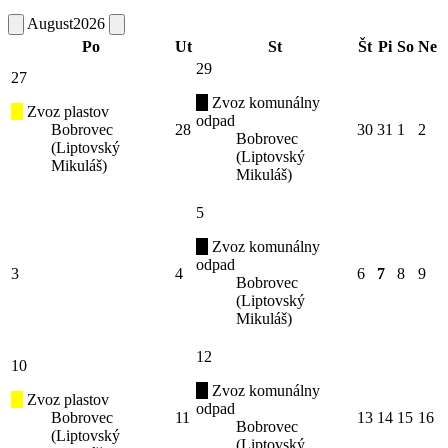
August
2026
Po
Ut
St
Št
Pi
So
Ne
29
27
Zvoz komunálny
Zvoz plastov
odpad
Bobrovec
28
30
31
1
2
Bobrovec
(Liptovský
(Liptovský
Mikuláš)
Mikuláš)
5
Zvoz komunálny
odpad
3
4
6
7
8
9
Bobrovec
(Liptovský
Mikuláš)
12
10
Zvoz komunálny
Zvoz plastov
odpad
Bobrovec
11
13
14
15
16
Bobrovec
(Liptovský
(Liptovský