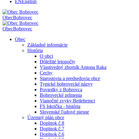
EN
English
Obec
Bobrovec
Obec
Bobrovec
Obec
Základné informácie
História
O obci
Dôležité letopočty
Vlastivedný zborník Antona Raka
Cechy
Starostovia a predsedovia obce
Typické bobrovecké názvy
Poviedky z Bobrovca
Bobrovecké prímenia
Vianočné zvyky Betlehemci
FS Iskrička - história
Slovenské ľudové piesne
Územný plán obce
Doplnok č.8
Doplnok č.7
Doplnok č.6