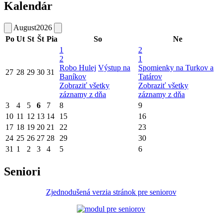
Kalendár
August
2026
Po
Ut
St
Št
Pia
So
Ne
1
2
2
1
Robo Hulej
Výstup na
Spomienky na Turkov a
27
28
29
30
31
Baníkov
Tatárov
Zobraziť všetky
Zobraziť všetky
záznamy z dňa
záznamy z dňa
3
4
5
6
7
8
9
10
11
12
13
14
15
16
17
18
19
20
21
22
23
24
25
26
27
28
29
30
31
1
2
3
4
5
6
Seniori
Zjednodušená verzia stránok pre seniorov