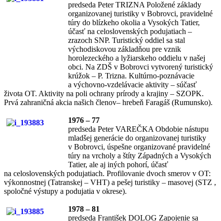
predseda Peter TRIZNA Položené základy
organizovanej turistiky v Bobrovci, pravidelné
túry do blízkeho okolia a Vysokých Tatier,
účasť na celoslovenských podujatiach –
zrazoch SNP. Turistický oddiel sa stal
východiskovou základňou pre vznik
horolezeckého a lyžiarskeho oddielu v našej
obci. Na ZDŠ v Bobrovci vytvorený turistický
krúžok – P. Trizna. Kultúrno-poznávacie
a výchovno-vzdelávacie aktivity – súčasť
života OT. Aktivity na poli ochrany prírody a krajiny – SZOPK.
Prvá zahraničná akcia našich členov– hrebeň Faragáš (Rumunsko).
1976 – 77
predseda Peter VAREČKA Obdobie nástupu
mladšej generácie do organizovanej turistiky
v Bobrovci, úspešne organizované pravidelné
túry na vrcholy a štíty Západných a Vysokých
Tatier, ale aj iných pohorí, účasť
na celoslovenských podujatiach. Profilovanie dvoch smerov v OT:
výkonnostnej (Tatranskej – VHT) a pešej turistiky – masovej (STZ ,
spoločné výstupy a podujatia v okrese).
1978 – 81
predseda František DOLOG Zapojenie sa