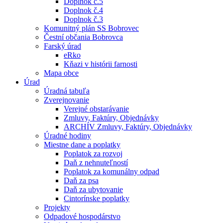
Doplnok č.5
Doplnok č.4
Doplnok č.3
Komunitný plán SS Bobrovec
Čestní občania Bobrovca
Farský úrad
eRko
Kňazi v histórii farnosti
Mapa obce
Úrad
Úradná tabuľa
Zverejnovanie
Verejné obstarávanie
Zmluvy, Faktúry, Objednávky
ARCHÍV Zmluvy, Faktúry, Objednávky
Úradné hodiny
Miestne dane a poplatky
Poplatok za rozvoj
Daň z nehnuteľností
Poplatok za komunálny odpad
Daň za psa
Daň za ubytovanie
Cintorínske poplatky
Projekty
Odpadové hospodárstvo