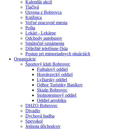
Kalendár akcií
Tlačivá
Ozvena z Bobrovca
Knižnica
Voľné pracovné miesta
Pošta
Lekári - Lekárne
Odchody autobusov
Smútočné oznámenia
Dôležité telefónne čísla
Postup pri mimoriadnych situáciách
Organizácie
Športový klub Bobrovec
Futbalový oddiel
Horolezecký oddiel
Lyžiarsky oddiel
Odbor Turistiky Baníkov
Skialp Bobrovec
Stolnotenisový oddiel
Oddiel aerobiku
DHZO Bobrovec
Divadlo
Dychová hudba
Spevokol
Jednota dôchodcov