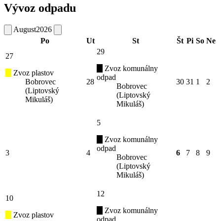
Vývoz odpadu
August
2026
Po
Ut
St
Št
Pi
So
Ne
29
27
Zvoz komunálny
Zvoz plastov
odpad
Bobrovec
28
30
31
1
2
Bobrovec
(Liptovský
(Liptovský
Mikuláš)
Mikuláš)
5
Zvoz komunálny
odpad
3
4
6
7
8
9
Bobrovec
(Liptovský
Mikuláš)
12
10
Zvoz komunálny
Zvoz plastov
odpad