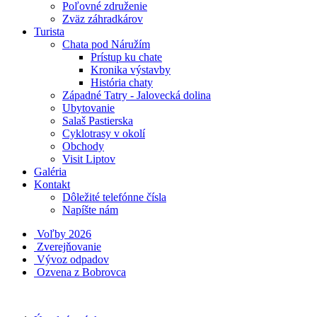
Poľovné združenie
Zväz záhradkárov
Turista
Chata pod Náružím
Prístup ku chate
Kronika výstavby
História chaty
Západné Tatry - Jalovecká dolina
Ubytovanie
Salaš Pastierska
Cyklotrasy v okolí
Obchody
Visit Liptov
Galéria
Kontakt
Dôležité telefónne čísla
Napíšte nám
Voľby 2026
Zverejňovanie
Vývoz odpadov
Ozvena z Bobrovca