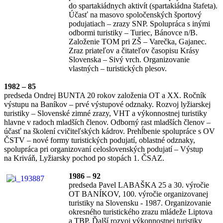
do spartakiádnych aktivít (spartakiádna štafeta).
Účasť na masovo spoločenských športový
podujatiach – zrazy SNP. Spolupráca s inými
odbormi turistiky – Turiec, Bánovce n/B.
Založenie TOM pri ZŠ – Varečka, Gajanec.
Zraz priateľov a čitateľov časopisu Krásy
Slovenska – Sivý vrch. Organizovanie
vlastných – turistických plesov.
1982 – 85
predseda Ondrej BUNTA 20 rokov založenia OT a XX. Ročník
výstupu na Baníkov – prvé výstupové odznaky. Rozvoj lyžiarskej
turistiky – Slovenské zimné zrazy, VHT a výkonnostnej turistiky
hlavne v radoch mladších členov. Odborný rast mladších členov –
účasť na školení cvičiteľských kádrov. Prehĺbenie spolupráce s OV
ČSTV – nové formy turistických podujatí, oblastné odznaky,
spolupráca pri organizovaní celoslovenských podujatí – Výstup
na Kriváň, Lyžiarsky pochod po stopách 1. ČSAZ.
1986 – 92
predseda Pavel LABAŠKA 25 a 30. výročie
OT BANÍKOV, 100. výročie organizovanej
turistiky na Slovensku - 1987. Organizovanie
okresného turistického zrazu mládeže Liptova
a TBP. Ďalší rozvoj výkonnostnej turistiky