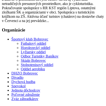
netradičných presunových prostriedkov, ako je cykloturistika.
Pokračovanie spolupráce s RR KST región Liptova, ostatnými
zložkami ŠK a organizáciami v obci. Spolupráca s turistickým
krúžkom na ZŠ. Aktívna účasť turistov (chatárov) na dostavbe chaty
v Červenci a na jej prevádzke...
Organizácie
Športový klub Bobrovec
Futbalový oddiel
Horolezecký oddiel
Lyžiarsky oddiel
Odbor Turistiky Baníkov
Skialp Bobrovec
Stolnotenisový oddiel
Oddiel aerobiku
DHZO Bobrovec
Divadlo
Dychová hudba
Spevokol
Jednota dôchodcov
Poľovné združenie
Zväz záhradkárov