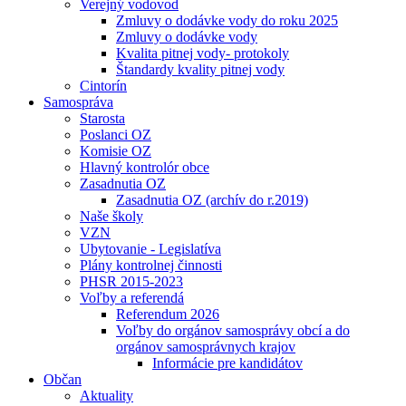
Verejný vodovod
Zmluvy o dodávke vody do roku 2025
Zmluvy o dodávke vody
Kvalita pitnej vody- protokoly
Štandardy kvality pitnej vody
Cintorín
Samospráva
Starosta
Poslanci OZ
Komisie OZ
Hlavný kontrolór obce
Zasadnutia OZ
Zasadnutia OZ (archív do r.2019)
Naše školy
VZN
Ubytovanie - Legislatíva
Plány kontrolnej činnosti
PHSR 2015-2023
Voľby a referendá
Referendum 2026
Voľby do orgánov samosprávy obcí a do
orgánov samosprávnych krajov
Informácie pre kandidátov
Občan
Aktuality