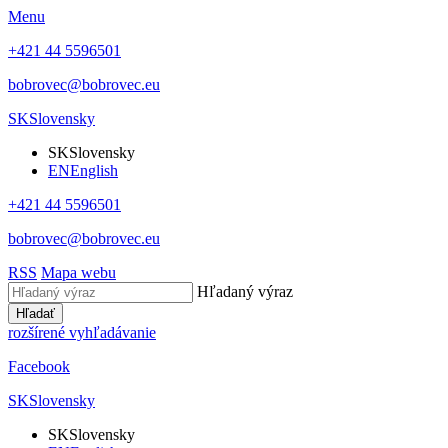
Menu
+421 44 5596501
bobrovec@bobrovec.eu
SK
Slovensky
SK
Slovensky
EN
English
+421 44 5596501
bobrovec@bobrovec.eu
RSS
Mapa webu
Hľadaný výraz
Hľadať
rozšírené vyhľadávanie
Facebook
SK
Slovensky
SK
Slovensky