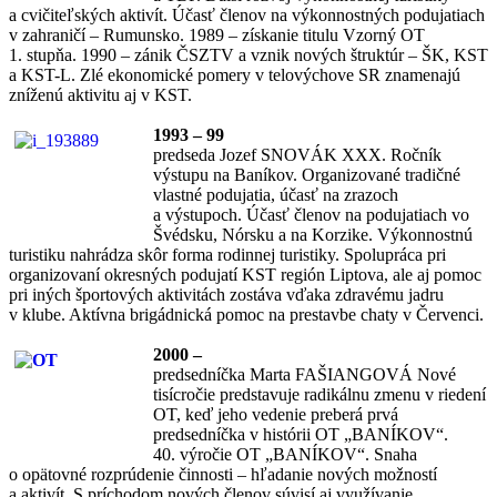
a cvičiteľských aktivít. Účasť členov na výkonnostných podujatiach
v zahraničí – Rumunsko. 1989 – získanie titulu Vzorný OT
1. stupňa. 1990 – zánik ČSZTV a vznik nových štruktúr – ŠK, KST
a KST-L. Zlé ekonomické pomery v telovýchove SR znamenajú
zníženú aktivitu aj v KST.
1993 – 99
predseda Jozef SNOVÁK XXX. Ročník
výstupu na Baníkov. Organizované tradičné
vlastné podujatia, účasť na zrazoch
a výstupoch. Účasť členov na podujatiach vo
Švédsku, Nórsku a na Korzike. Výkonnostnú
turistiku nahrádza skôr forma rodinnej turistiky. Spolupráca pri
organizovaní okresných podujatí KST región Liptova, ale aj pomoc
pri iných športových aktivitách zostáva vďaka zdravému jadru
v klube. Aktívna brigádnická pomoc na prestavbe chaty v Červenci.
2000 –
predsedníčka Marta FAŠIANGOVÁ Nové
tisícročie predstavuje radikálnu zmenu v riedení
OT, keď jeho vedenie preberá prvá
predsedníčka v histórii OT „BANÍKOV“.
40. výročie OT „BANÍKOV“. Snaha
o opätovné rozprúdenie činnosti – hľadanie nových možností
a aktivít. S príchodom nových členov súvisí aj využívanie