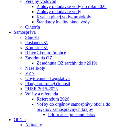
Verejný vodovod
Zmluvy o dodávke vody do roku 2025
Zmluvy o dodávke vody
Kvalita pitnej vody- protokoly
Štandardy kvality pitnej vody
Cintorín
Samospráva
Starosta
Poslanci OZ
Komisie OZ
Hlavný kontrolór obce
Zasadnutia OZ
Zasadnutia OZ (archív do r.2019)
Naše školy
VZN
Ubytovanie - Legislatíva
Plány kontrolnej činnosti
PHSR 2015-2023
Voľby a referendá
Referendum 2026
Voľby do orgánov samosprávy obcí a do
orgánov samosprávnych krajov
Informácie pre kandidátov
Občan
Aktuality