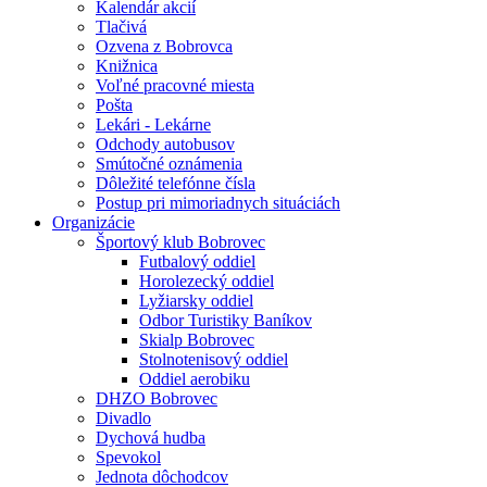
Kalendár akcií
Tlačivá
Ozvena z Bobrovca
Knižnica
Voľné pracovné miesta
Pošta
Lekári - Lekárne
Odchody autobusov
Smútočné oznámenia
Dôležité telefónne čísla
Postup pri mimoriadnych situáciách
Organizácie
Športový klub Bobrovec
Futbalový oddiel
Horolezecký oddiel
Lyžiarsky oddiel
Odbor Turistiky Baníkov
Skialp Bobrovec
Stolnotenisový oddiel
Oddiel aerobiku
DHZO Bobrovec
Divadlo
Dychová hudba
Spevokol
Jednota dôchodcov