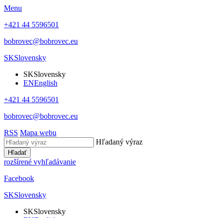
Menu
+421 44 5596501
bobrovec@bobrovec.eu
SK
Slovensky
SK
Slovensky
EN
English
+421 44 5596501
bobrovec@bobrovec.eu
RSS
Mapa webu
Hľadaný výraz
Hľadať
rozšírené vyhľadávanie
Facebook
SK
Slovensky
SK
Slovensky