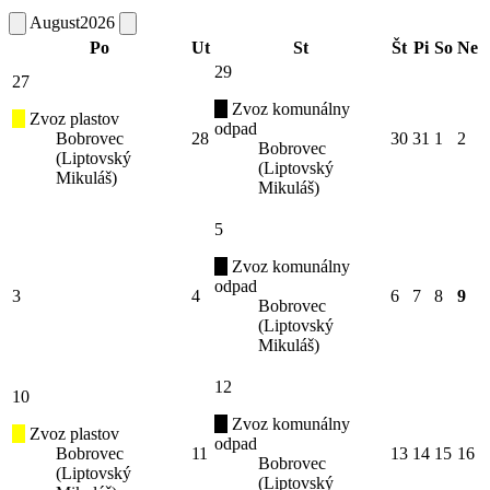
August
2026
Po
Ut
St
Št
Pi
So
Ne
29
27
Zvoz komunálny
Zvoz plastov
odpad
Bobrovec
28
30
31
1
2
Bobrovec
(Liptovský
(Liptovský
Mikuláš)
Mikuláš)
5
Zvoz komunálny
odpad
3
4
6
7
8
9
Bobrovec
(Liptovský
Mikuláš)
12
10
Zvoz komunálny
Zvoz plastov
odpad
Bobrovec
11
13
14
15
16
Bobrovec
(Liptovský
(Liptovský