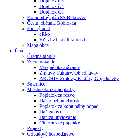
Doplnok č.5
Doplnok č.4
Doplnok č.3
Komunitný plán SS Bobrovec
Čestní občania Bobrovca
Farský úrad
eRko
Kňazi v histórii farnosti
Mapa obce
Úrad
Úradná tabuľa
Zverejnovanie
Verejné obstarávanie
Zmluvy, Faktúry, Objednávky
ARCHÍV Zmluvy, Faktúry, Objednávky
Smernice
Miestne dane a poplatky
Poplatok za rozvoj
Daň z nehnuteľností
Poplatok za komunálny odpad
Daň za psa
Daň za ubytovanie
Cintorínske poplatky
Projekty
Odpadové hospodárstvo