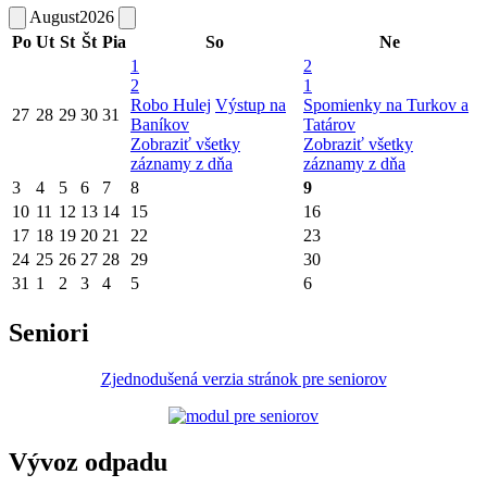
August
2026
Po
Ut
St
Št
Pia
So
Ne
1
2
2
1
Robo Hulej
Výstup na
Spomienky na Turkov a
27
28
29
30
31
Baníkov
Tatárov
Zobraziť všetky
Zobraziť všetky
záznamy z dňa
záznamy z dňa
3
4
5
6
7
8
9
10
11
12
13
14
15
16
17
18
19
20
21
22
23
24
25
26
27
28
29
30
31
1
2
3
4
5
6
Seniori
Zjednodušená verzia stránok pre seniorov
Vývoz odpadu