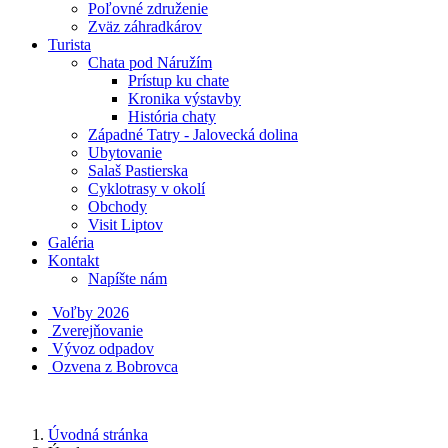
Poľovné združenie
Zväz záhradkárov
Turista
Chata pod Náružím
Prístup ku chate
Kronika výstavby
História chaty
Západné Tatry - Jalovecká dolina
Ubytovanie
Salaš Pastierska
Cyklotrasy v okolí
Obchody
Visit Liptov
Galéria
Kontakt
Napíšte nám
Voľby 2026
Zverejňovanie
Vývoz odpadov
Ozvena z Bobrovca
Úvodná stránka