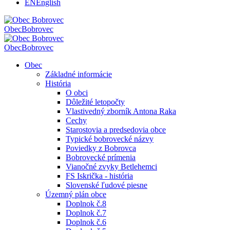
EN
English
Obec
Bobrovec
Obec
Bobrovec
Obec
Základné informácie
História
O obci
Dôležité letopočty
Vlastivedný zborník Antona Raka
Cechy
Starostovia a predsedovia obce
Typické bobrovecké názvy
Poviedky z Bobrovca
Bobrovecké prímenia
Vianočné zvyky Betlehemci
FS Iskrička - história
Slovenské ľudové piesne
Územný plán obce
Doplnok č.8
Doplnok č.7
Doplnok č.6