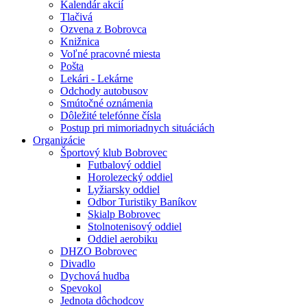
Kalendár akcií
Tlačivá
Ozvena z Bobrovca
Knižnica
Voľné pracovné miesta
Pošta
Lekári - Lekárne
Odchody autobusov
Smútočné oznámenia
Dôležité telefónne čísla
Postup pri mimoriadnych situáciách
Organizácie
Športový klub Bobrovec
Futbalový oddiel
Horolezecký oddiel
Lyžiarsky oddiel
Odbor Turistiky Baníkov
Skialp Bobrovec
Stolnotenisový oddiel
Oddiel aerobiku
DHZO Bobrovec
Divadlo
Dychová hudba
Spevokol
Jednota dôchodcov