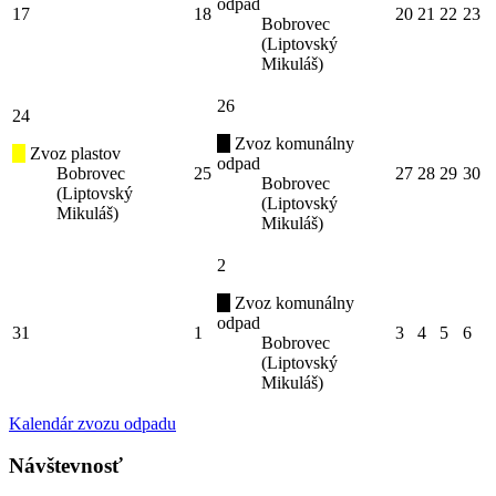
odpad
17
18
20
21
22
23
Bobrovec
(Liptovský
Mikuláš)
26
24
Zvoz komunálny
Zvoz plastov
odpad
Bobrovec
25
27
28
29
30
Bobrovec
(Liptovský
(Liptovský
Mikuláš)
Mikuláš)
2
Zvoz komunálny
odpad
31
1
3
4
5
6
Bobrovec
(Liptovský
Mikuláš)
Kalendár zvozu odpadu
Návštevnosť