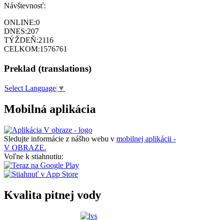
Návštevnosť:
ONLINE:
0
DNES:
207
TÝŽDEŇ:
2116
CELKOM:
1576761
Preklad (translations)
Select Language
▼
Mobilná aplikácia
Sledujte informácie z nášho webu v
mobilnej aplikácii -
V OBRAZE.
Voľne k stiahnutiu:
Kvalita pitnej vody