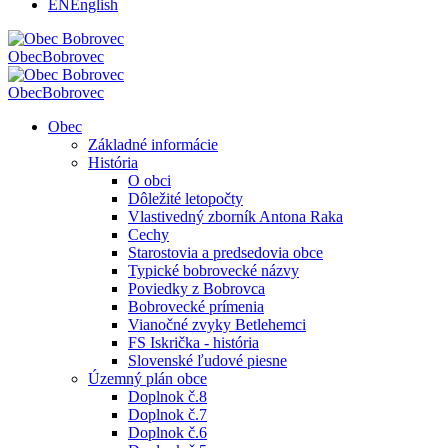
EN
English
Obec
Bobrovec
Obec
Bobrovec
Obec
Základné informácie
História
O obci
Dôležité letopočty
Vlastivedný zborník Antona Raka
Cechy
Starostovia a predsedovia obce
Typické bobrovecké názvy
Poviedky z Bobrovca
Bobrovecké prímenia
Vianočné zvyky Betlehemci
FS Iskrička - história
Slovenské ľudové piesne
Územný plán obce
Doplnok č.8
Doplnok č.7
Doplnok č.6