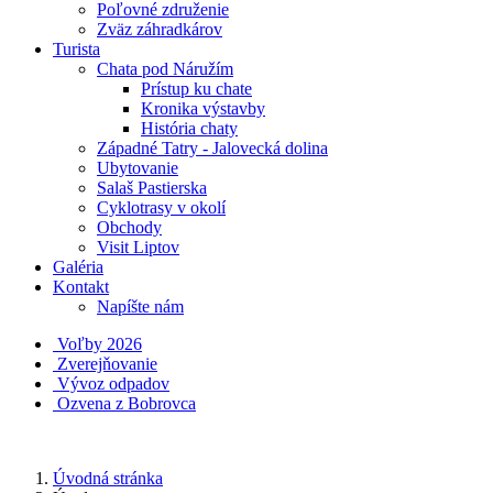
Poľovné združenie
Zväz záhradkárov
Turista
Chata pod Náružím
Prístup ku chate
Kronika výstavby
História chaty
Západné Tatry - Jalovecká dolina
Ubytovanie
Salaš Pastierska
Cyklotrasy v okolí
Obchody
Visit Liptov
Galéria
Kontakt
Napíšte nám
Voľby 2026
Zverejňovanie
Vývoz odpadov
Ozvena z Bobrovca
Úvodná stránka