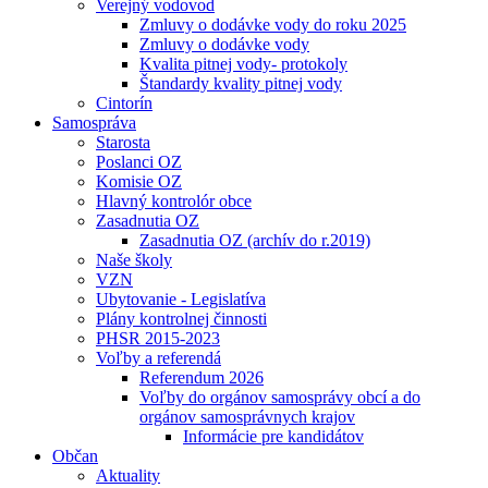
Verejný vodovod
Zmluvy o dodávke vody do roku 2025
Zmluvy o dodávke vody
Kvalita pitnej vody- protokoly
Štandardy kvality pitnej vody
Cintorín
Samospráva
Starosta
Poslanci OZ
Komisie OZ
Hlavný kontrolór obce
Zasadnutia OZ
Zasadnutia OZ (archív do r.2019)
Naše školy
VZN
Ubytovanie - Legislatíva
Plány kontrolnej činnosti
PHSR 2015-2023
Voľby a referendá
Referendum 2026
Voľby do orgánov samosprávy obcí a do
orgánov samosprávnych krajov
Informácie pre kandidátov
Občan
Aktuality