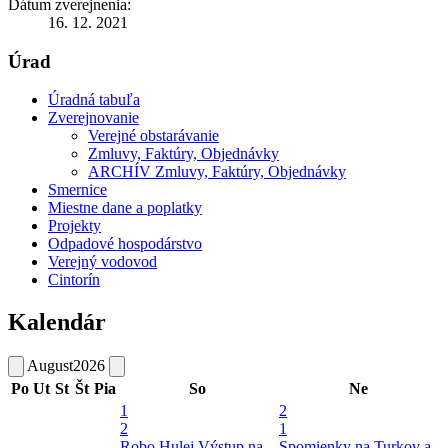
Dátum zverejnenia:
16. 12. 2021
Úrad
Úradná tabuľa
Zverejnovanie
Verejné obstarávanie
Zmluvy, Faktúry, Objednávky
ARCHÍV Zmluvy, Faktúry, Objednávky
Smernice
Miestne dane a poplatky
Projekty
Odpadové hospodárstvo
Verejný vodovod
Cintorín
Kalendár
August
2026
Po
Ut
St
Št
Pia
So
Ne
1
2
2
1
Robo Hulej
Výstup na
Spomienky na Turkov a