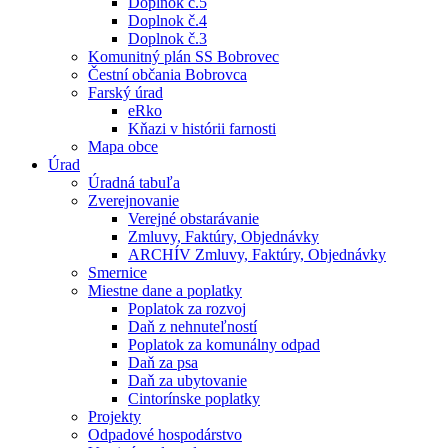
Doplnok č.5
Doplnok č.4
Doplnok č.3
Komunitný plán SS Bobrovec
Čestní občania Bobrovca
Farský úrad
eRko
Kňazi v histórii farnosti
Mapa obce
Úrad
Úradná tabuľa
Zverejnovanie
Verejné obstarávanie
Zmluvy, Faktúry, Objednávky
ARCHÍV Zmluvy, Faktúry, Objednávky
Smernice
Miestne dane a poplatky
Poplatok za rozvoj
Daň z nehnuteľností
Poplatok za komunálny odpad
Daň za psa
Daň za ubytovanie
Cintorínske poplatky
Projekty
Odpadové hospodárstvo