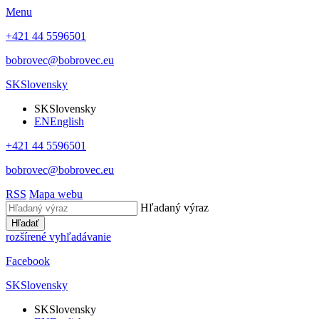
Menu
+421 44 5596501
bobrovec@bobrovec.eu
SK
Slovensky
SK
Slovensky
EN
English
+421 44 5596501
bobrovec@bobrovec.eu
RSS
Mapa webu
Hľadaný výraz
Hľadať
rozšírené vyhľadávanie
Facebook
SK
Slovensky
SK
Slovensky