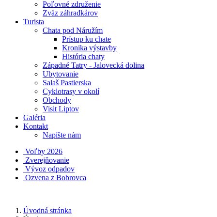
Poľovné združenie
Zväz záhradkárov
Turista
Chata pod Náružím
Prístup ku chate
Kronika výstavby
História chaty
Západné Tatry - Jalovecká dolina
Ubytovanie
Salaš Pastierska
Cyklotrasy v okolí
Obchody
Visit Liptov
Galéria
Kontakt
Napíšte nám
Voľby 2026
Zverejňovanie
Vývoz odpadov
Ozvena z Bobrovca
Úvodná stránka