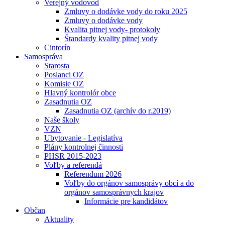
Verejný vodovod
Zmluvy o dodávke vody do roku 2025
Zmluvy o dodávke vody
Kvalita pitnej vody- protokoly
Štandardy kvality pitnej vody
Cintorín
Samospráva
Starosta
Poslanci OZ
Komisie OZ
Hlavný kontrolór obce
Zasadnutia OZ
Zasadnutia OZ (archív do r.2019)
Naše školy
VZN
Ubytovanie - Legislatíva
Plány kontrolnej činnosti
PHSR 2015-2023
Voľby a referendá
Referendum 2026
Voľby do orgánov samosprávy obcí a do
orgánov samosprávnych krajov
Informácie pre kandidátov
Občan
Aktuality