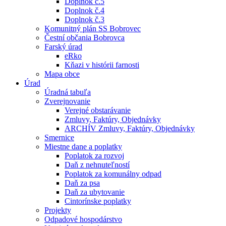
Doplnok č.5
Doplnok č.4
Doplnok č.3
Komunitný plán SS Bobrovec
Čestní občania Bobrovca
Farský úrad
eRko
Kňazi v histórii farnosti
Mapa obce
Úrad
Úradná tabuľa
Zverejnovanie
Verejné obstarávanie
Zmluvy, Faktúry, Objednávky
ARCHÍV Zmluvy, Faktúry, Objednávky
Smernice
Miestne dane a poplatky
Poplatok za rozvoj
Daň z nehnuteľností
Poplatok za komunálny odpad
Daň za psa
Daň za ubytovanie
Cintorínske poplatky
Projekty
Odpadové hospodárstvo