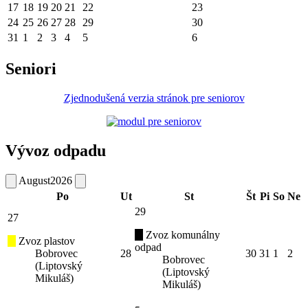
17
18
19
20
21
22
23
24
25
26
27
28
29
30
31
1
2
3
4
5
6
Seniori
Zjednodušená verzia stránok pre seniorov
Vývoz odpadu
August
2026
Po
Ut
St
Št
Pi
So
Ne
29
27
Zvoz komunálny
Zvoz plastov
odpad
Bobrovec
28
30
31
1
2
Bobrovec
(Liptovský
(Liptovský
Mikuláš)
Mikuláš)