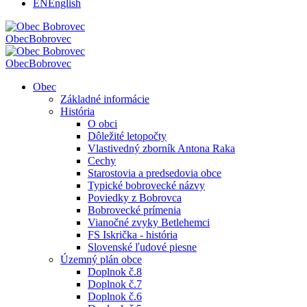
EN
English
Obec
Bobrovec
Obec
Bobrovec
Obec
Základné informácie
História
O obci
Dôležité letopočty
Vlastivedný zborník Antona Raka
Cechy
Starostovia a predsedovia obce
Typické bobrovecké názvy
Poviedky z Bobrovca
Bobrovecké prímenia
Vianočné zvyky Betlehemci
FS Iskrička - história
Slovenské ľudové piesne
Územný plán obce
Doplnok č.8
Doplnok č.7
Doplnok č.6