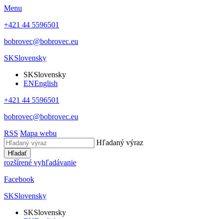
Menu
+421 44 5596501
bobrovec@bobrovec.eu
SK
Slovensky
SK
Slovensky
EN
English
+421 44 5596501
bobrovec@bobrovec.eu
RSS
Mapa webu
Hľadaný výraz
Hľadať
rozšírené vyhľadávanie
Facebook
SK
Slovensky
SK
Slovensky