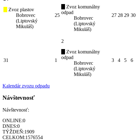
Zvoz komunálny
Zvoz plastov
odpad
Bobrovec
25
27
28
29
30
Bobrovec
(Liptovský
(Liptovský
Mikuláš)
Mikuláš)
2
Zvoz komunálny
odpad
31
1
3
4
5
6
Bobrovec
(Liptovský
Mikuláš)
Kalendár zvozu odpadu
Návštevnosť
Návštevnosť:
ONLINE:
0
DNES:
0
TÝŽDEŇ:
1909
CELKOM:
1576554