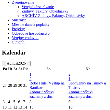
Zverejnovanie
Verejné obstarávanie
Zmluvy, Faktúry, Objednávky
ARCHÍV Zmluvy, Faktúry, Objednávky
Smernice
Miestne dane a poplatky
Projekty
Odpadové hospodárstvo
Verejný vodovod
Cintorín
Kalendár
August
2026
Po
Ut
St
Št
Pia
So
Ne
1
2
2
1
Robo Hulej
Výstup na
Spomienky na Turkov a
27
28
29
30
31
Baníkov
Tatárov
Zobraziť všetky
Zobraziť všetky
záznamy z dňa
záznamy z dňa
3
4
5
6
7
8
9
10
11
12
13
14
15
16