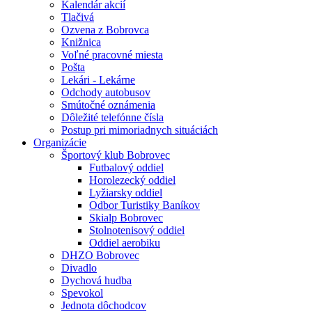
Kalendár akcií
Tlačivá
Ozvena z Bobrovca
Knižnica
Voľné pracovné miesta
Pošta
Lekári - Lekárne
Odchody autobusov
Smútočné oznámenia
Dôležité telefónne čísla
Postup pri mimoriadnych situáciách
Organizácie
Športový klub Bobrovec
Futbalový oddiel
Horolezecký oddiel
Lyžiarsky oddiel
Odbor Turistiky Baníkov
Skialp Bobrovec
Stolnotenisový oddiel
Oddiel aerobiku
DHZO Bobrovec
Divadlo
Dychová hudba
Spevokol
Jednota dôchodcov