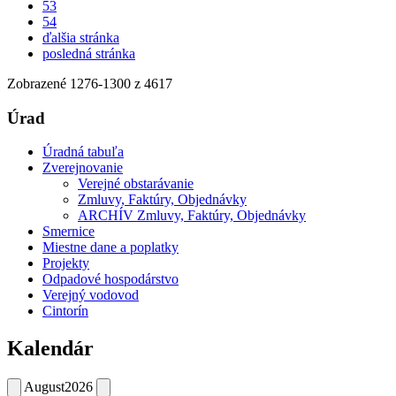
53
54
ďalšia stránka
posledná stránka
Zobrazené
1276
-
1300
z 4617
Úrad
Úradná tabuľa
Zverejnovanie
Verejné obstarávanie
Zmluvy, Faktúry, Objednávky
ARCHÍV Zmluvy, Faktúry, Objednávky
Smernice
Miestne dane a poplatky
Projekty
Odpadové hospodárstvo
Verejný vodovod
Cintorín
Kalendár
August
2026