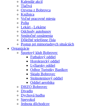
Kalendár akcií
Tlačivá
Ozvena z Bobrovca
Knižnica
Voľné pracovné miesta
Pošta
Lekári - Lekárne
Odchody autobusov
Smútočné oznámenia
Dôležité telefónne čísla
Postup pri mimoriadnych situáciách
Organizácie
Športový klub Bobrovec
Futbalový oddiel
Horolezecký oddiel
Lyžiarsky oddiel
Odbor Turistiky Baníkov
Skialp Bobrovec
Stolnotenisový oddiel
Oddiel aerobiku
DHZO Bobrovec
Divadlo
Dychová hudba
Spevokol
Jednota dôchodcov