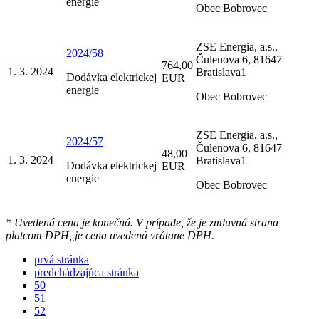
energie
Obec Bobrovec
ZSE Energia, a.s.,
2024/58
Čulenova 6, 81647
764,00
1. 3. 2024
Bratislava1
Dodávka elektrickej
EUR
energie
Obec Bobrovec
ZSE Energia, a.s.,
2024/57
Čulenova 6, 81647
48,00
1. 3. 2024
Bratislava1
Dodávka elektrickej
EUR
energie
Obec Bobrovec
* Uvedená cena je konečná. V prípade, že je zmluvná strana
platcom DPH, je cena uvedená vrátane DPH.
prvá stránka
predchádzajúca stránka
50
51
52