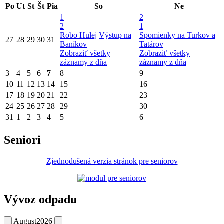
Po
Ut
St
Št
Pia
So
Ne
1
2
2
1
Robo Hulej
Výstup na
Spomienky na Turkov a
27
28
29
30
31
Baníkov
Tatárov
Zobraziť všetky
Zobraziť všetky
záznamy z dňa
záznamy z dňa
3
4
5
6
7
8
9
10
11
12
13
14
15
16
17
18
19
20
21
22
23
24
25
26
27
28
29
30
31
1
2
3
4
5
6
Seniori
Zjednodušená verzia stránok pre seniorov
Vývoz odpadu
August
2026