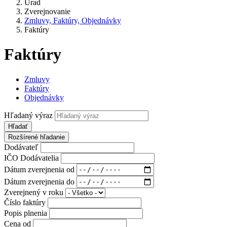
Úrad
Zverejnovanie
Zmluvy, Faktúry, Objednávky
Faktúry
Faktúry
Zmluvy
Faktúry
Objednávky
Hľadaný výraz
Hľadať
Rozšírené hľadanie
Dodávateľ
IČO Dodávatelia
Dátum zverejnenia od
Dátum zverejnenia do
Zverejnený v roku
Číslo faktúry
Popis plnenia
Cena od