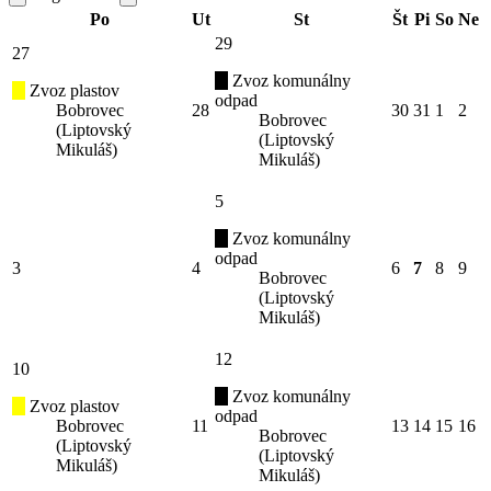
Po
Ut
St
Št
Pi
So
Ne
29
27
Zvoz komunálny
Zvoz plastov
odpad
Bobrovec
28
30
31
1
2
Bobrovec
(Liptovský
(Liptovský
Mikuláš)
Mikuláš)
5
Zvoz komunálny
odpad
3
4
6
7
8
9
Bobrovec
(Liptovský
Mikuláš)
12
10
Zvoz komunálny
Zvoz plastov
odpad
Bobrovec
11
13
14
15
16
Bobrovec
(Liptovský
(Liptovský
Mikuláš)
Mikuláš)