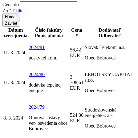
Cena do
Zrušiť filter
Zavrieť
Dátum
Číslo faktúry
Cena
Dodávateľ
zverejnenia
Popis plnenia
*
Odberateľ
2024/81
Slovak Telekom, a.s.
56,42
11. 3. 2024
EUR
poskyt.el.kom.
Obec Bobrovec
2024/80
LEHOTSKY CAPITAL
2
s.r.o.
11. 3. 2024
708,61
dodávka tepelnej
EUR
energie
Obec Bobrovec
2024/79
Stredoslovenská
524,30
energetika, a.s.
Obnova sústavy
8. 3. 2024
EUR
ver- osvetlenia obce
Obec Bobrovec
Bobrovec