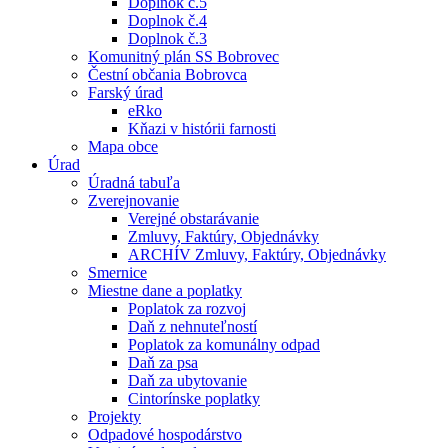
Doplnok č.5
Doplnok č.4
Doplnok č.3
Komunitný plán SS Bobrovec
Čestní občania Bobrovca
Farský úrad
eRko
Kňazi v histórii farnosti
Mapa obce
Úrad
Úradná tabuľa
Zverejnovanie
Verejné obstarávanie
Zmluvy, Faktúry, Objednávky
ARCHÍV Zmluvy, Faktúry, Objednávky
Smernice
Miestne dane a poplatky
Poplatok za rozvoj
Daň z nehnuteľností
Poplatok za komunálny odpad
Daň za psa
Daň za ubytovanie
Cintorínske poplatky
Projekty
Odpadové hospodárstvo