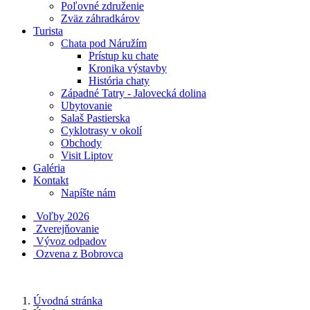
Poľovné združenie
Zväz záhradkárov
Turista
Chata pod Náružím
Prístup ku chate
Kronika výstavby
História chaty
Západné Tatry - Jalovecká dolina
Ubytovanie
Salaš Pastierska
Cyklotrasy v okolí
Obchody
Visit Liptov
Galéria
Kontakt
Napíšte nám
Voľby 2026
Zverejňovanie
Vývoz odpadov
Ozvena z Bobrovca
Úvodná stránka