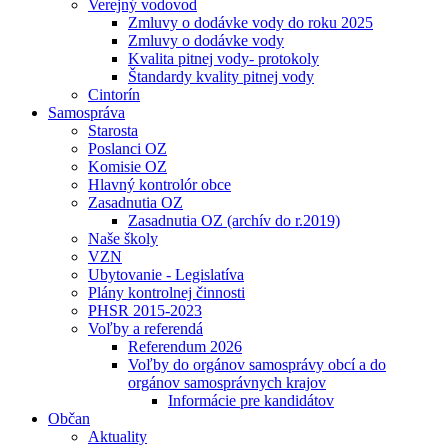
Verejný vodovod
Zmluvy o dodávke vody do roku 2025
Zmluvy o dodávke vody
Kvalita pitnej vody- protokoly
Štandardy kvality pitnej vody
Cintorín
Samospráva
Starosta
Poslanci OZ
Komisie OZ
Hlavný kontrolór obce
Zasadnutia OZ
Zasadnutia OZ (archív do r.2019)
Naše školy
VZN
Ubytovanie - Legislatíva
Plány kontrolnej činnosti
PHSR 2015-2023
Voľby a referendá
Referendum 2026
Voľby do orgánov samosprávy obcí a do
orgánov samosprávnych krajov
Informácie pre kandidátov
Občan
Aktuality