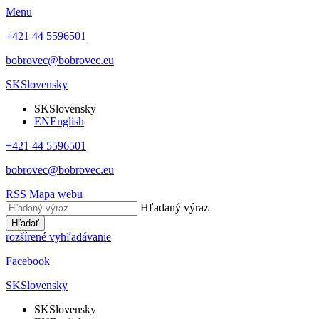
Menu
+421 44 5596501
bobrovec@bobrovec.eu
SK
Slovensky
SK
Slovensky
EN
English
+421 44 5596501
bobrovec@bobrovec.eu
RSS
Mapa webu
Hľadaný výraz
Hľadať
rozšírené vyhľadávanie
Facebook
SK
Slovensky
SK
Slovensky