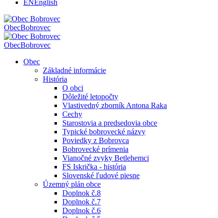
EN
English
Obec
Bobrovec
Obec
Bobrovec
Obec
Základné informácie
História
O obci
Dôležité letopočty
Vlastivedný zborník Antona Raka
Cechy
Starostovia a predsedovia obce
Typické bobrovecké názvy
Poviedky z Bobrovca
Bobrovecké prímenia
Vianočné zvyky Betlehemci
FS Iskrička - história
Slovenské ľudové piesne
Územný plán obce
Doplnok č.8
Doplnok č.7
Doplnok č.6