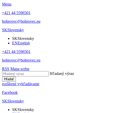
Menu
+421 44 5596501
bobrovec@bobrovec.eu
SK
Slovensky
SK
Slovensky
EN
English
+421 44 5596501
bobrovec@bobrovec.eu
RSS
Mapa webu
Hľadaný výraz
Hľadať
rozšírené vyhľadávanie
Facebook
SK
Slovensky
SK
Slovensky