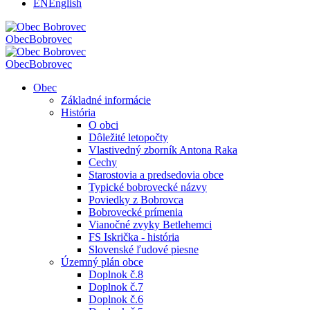
EN
English
Obec
Bobrovec
Obec
Bobrovec
Obec
Základné informácie
História
O obci
Dôležité letopočty
Vlastivedný zborník Antona Raka
Cechy
Starostovia a predsedovia obce
Typické bobrovecké názvy
Poviedky z Bobrovca
Bobrovecké prímenia
Vianočné zvyky Betlehemci
FS Iskrička - história
Slovenské ľudové piesne
Územný plán obce
Doplnok č.8
Doplnok č.7
Doplnok č.6