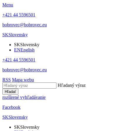
Menu
+421 44 5596501
bobrovec@bobrovec.eu
SK
Slovensky
SK
Slovensky
EN
English
+421 44 5596501
bobrovec@bobrovec.eu
RSS
Mapa webu
Hľadaný výraz
Hľadať
rozšírené vyhľadávanie
Facebook
SK
Slovensky
SK
Slovensky