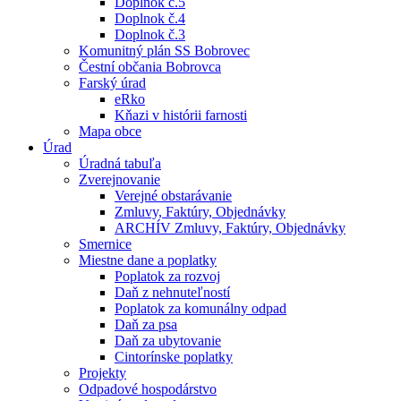
Doplnok č.5
Doplnok č.4
Doplnok č.3
Komunitný plán SS Bobrovec
Čestní občania Bobrovca
Farský úrad
eRko
Kňazi v histórii farnosti
Mapa obce
Úrad
Úradná tabuľa
Zverejnovanie
Verejné obstarávanie
Zmluvy, Faktúry, Objednávky
ARCHÍV Zmluvy, Faktúry, Objednávky
Smernice
Miestne dane a poplatky
Poplatok za rozvoj
Daň z nehnuteľností
Poplatok za komunálny odpad
Daň za psa
Daň za ubytovanie
Cintorínske poplatky
Projekty
Odpadové hospodárstvo