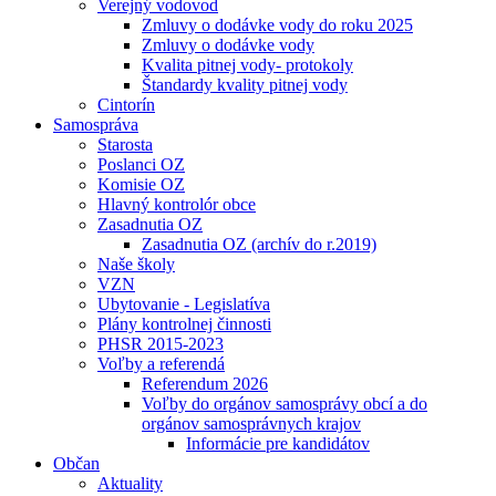
Verejný vodovod
Zmluvy o dodávke vody do roku 2025
Zmluvy o dodávke vody
Kvalita pitnej vody- protokoly
Štandardy kvality pitnej vody
Cintorín
Samospráva
Starosta
Poslanci OZ
Komisie OZ
Hlavný kontrolór obce
Zasadnutia OZ
Zasadnutia OZ (archív do r.2019)
Naše školy
VZN
Ubytovanie - Legislatíva
Plány kontrolnej činnosti
PHSR 2015-2023
Voľby a referendá
Referendum 2026
Voľby do orgánov samosprávy obcí a do
orgánov samosprávnych krajov
Informácie pre kandidátov
Občan
Aktuality