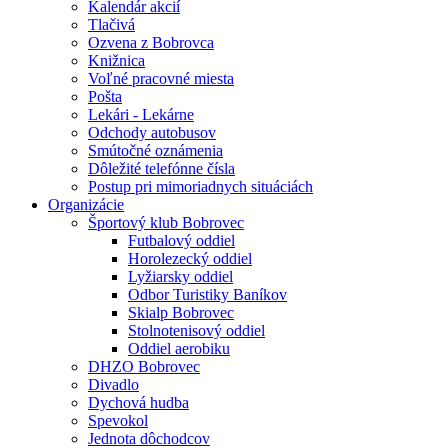
Kalendár akcií
Tlačivá
Ozvena z Bobrovca
Knižnica
Voľné pracovné miesta
Pošta
Lekári - Lekárne
Odchody autobusov
Smútočné oznámenia
Dôležité telefónne čísla
Postup pri mimoriadnych situáciách
Organizácie
Športový klub Bobrovec
Futbalový oddiel
Horolezecký oddiel
Lyžiarsky oddiel
Odbor Turistiky Baníkov
Skialp Bobrovec
Stolnotenisový oddiel
Oddiel aerobiku
DHZO Bobrovec
Divadlo
Dychová hudba
Spevokol
Jednota dôchodcov