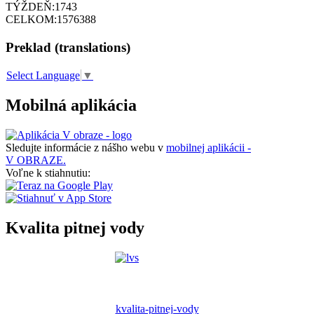
TÝŽDEŇ:
1743
CELKOM:
1576388
Preklad (translations)
Select Language
▼
Mobilná aplikácia
Sledujte informácie z nášho webu v
mobilnej aplikácii -
V OBRAZE.
Voľne k stiahnutiu:
Kvalita pitnej vody
kvalita-pitnej-vody