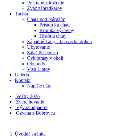
Poľovné združenie
Zväz záhradkárov
Turista
Chata pod Náružím
Prístup ku chate
Kronika výstavby
História chaty
Západné Tatry - Jalovecká dolina
Ubytovanie
Salaš Pastierska
Cyklotrasy v okolí
Obchody
Visit Liptov
Galéria
Kontakt
Napíšte nám
Voľby 2026
Zverejňovanie
Vývoz odpadov
Ozvena z Bobrovca
Úvodná stránka