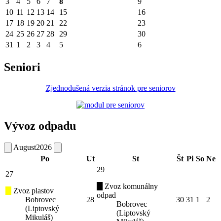
3
4
5
6
7
8
9
10
11
12
13
14
15
16
17
18
19
20
21
22
23
24
25
26
27
28
29
30
31
1
2
3
4
5
6
Seniori
Zjednodušená verzia stránok pre seniorov
Vývoz odpadu
August
2026
Po
Ut
St
Št
Pi
So
Ne
29
27
Zvoz komunálny
Zvoz plastov
odpad
Bobrovec
28
30
31
1
2
Bobrovec
(Liptovský
(Liptovský
Mikuláš)