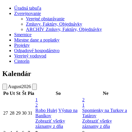
Úradná tabuľa
Zverejnovanie
Verejné obstarávanie
Zmluvy, Faktúry, Objednávky
ARCHÍV Zmluvy, Faktúry, Objednávky
Smernice
Miestne dane a poplatky
Projekty
Odpadové hospodárstvo
Verejný vodovod
Cintorín
Kalendár
August
2026
Po
Ut
St
Št
Pia
So
Ne
1
2
2
1
Robo Hulej
Výstup na
Spomienky na Turkov a
27
28
29
30
31
Baníkov
Tatárov
Zobraziť všetky
Zobraziť všetky
záznamy z dňa
záznamy z dňa