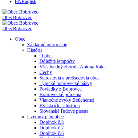
EN
English
Obec
Bobrovec
Obec
Bobrovec
Obec
Základné informácie
História
O obci
Dôležité letopočty
Vlastivedný zborník Antona Raka
Cechy
Starostovia a predsedovia obce
Typické bobrovecké názvy
Poviedky z Bobrovca
Bobrovecké prímenia
Vianočné zvyky Betlehemci
FS Iskrička - história
Slovenské ľudové piesne
Územný plán obce
Doplnok č.8
Doplnok č.7
Doplnok č.6