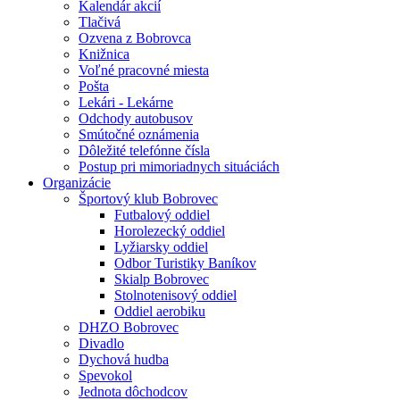
Kalendár akcií
Tlačivá
Ozvena z Bobrovca
Knižnica
Voľné pracovné miesta
Pošta
Lekári - Lekárne
Odchody autobusov
Smútočné oznámenia
Dôležité telefónne čísla
Postup pri mimoriadnych situáciách
Organizácie
Športový klub Bobrovec
Futbalový oddiel
Horolezecký oddiel
Lyžiarsky oddiel
Odbor Turistiky Baníkov
Skialp Bobrovec
Stolnotenisový oddiel
Oddiel aerobiku
DHZO Bobrovec
Divadlo
Dychová hudba
Spevokol
Jednota dôchodcov