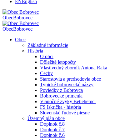
EN
English
Obec
Bobrovec
Obec
Bobrovec
Obec
Základné informácie
História
O obci
Dôležité letopočty
Vlastivedný zborník Antona Raka
Cechy
Starostovia a predsedovia obce
Typické bobrovecké názvy
Poviedky z Bobrovca
Bobrovecké prímenia
Vianočné zvyky Betlehemci
FS Iskrička - história
Slovenské ľudové piesne
Územný plán obce
Doplnok č.8
Doplnok č.7
Doplnok č.6