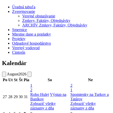
Úradná tabuľa
Zverejnovanie
Verejné obstarávanie
Zmluvy, Faktúry, Objednávky
ARCHÍV Zmluvy, Faktúry, Objednávky
Smernice
Miestne dane a poplatky
Projekty
Odpadové hospodárstvo
Verejný vodovod
Cintorín
Kalendár
August
2026
Po
Ut
St
Št
Pia
So
Ne
1
2
2
1
Robo Hulej
Výstup na
Spomienky na Turkov a
27
28
29
30
31
Baníkov
Tatárov
Zobraziť všetky
Zobraziť všetky
záznamy z dňa
záznamy z dňa