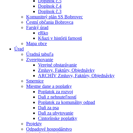
Doplnok č.5
Doplnok č.4
Doplnok č.3
Komunitný plán SS Bobrovec
Čestní občania Bobrovca
Farský úrad
eRko
Kňazi v histórii farnosti
Mapa obce
Úrad
Úradná tabuľa
Zverejnovanie
Verejné obstarávanie
Zmluvy, Faktúry, Objednávky
ARCHÍV Zmluvy, Faktúry, Objednávky
Smernice
Miestne dane a poplatky
Poplatok za rozvoj
Daň z nehnuteľností
Poplatok za komunálny odpad
Daň za psa
Daň za ubytovanie
Cintorínske poplatky
Projekty
Odpadové hospodárstvo