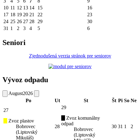
3
4
5
6
7
8
9
10
11
12
13
14
15
16
17
18
19
20
21
22
23
24
25
26
27
28
29
30
31
1
2
3
4
5
6
Seniori
Zjednodušená verzia stránok pre seniorov
Vývoz odpadu
August
2026
Po
Ut
St
Št
Pi
So
Ne
29
27
Zvoz komunálny
Zvoz plastov
odpad
Bobrovec
28
30
31
1
2
Bobrovec
(Liptovský
(Liptovský
Mikuláš)