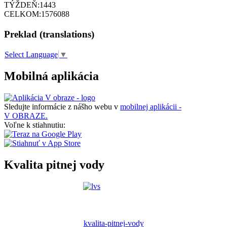
TÝŽDEŇ:
1443
CELKOM:
1576088
Preklad (translations)
Select Language
▼
Mobilná aplikácia
Sledujte informácie z nášho webu v
mobilnej aplikácii -
V OBRAZE.
Voľne k stiahnutiu:
Kvalita pitnej vody
kvalita-pitnej-vody