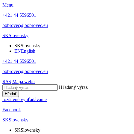
Menu
+421 44 5596501
bobrovec@bobrovec.eu
SK
Slovensky
SK
Slovensky
EN
English
+421 44 5596501
bobrovec@bobrovec.eu
RSS
Mapa webu
Hľadaný výraz
Hľadať
rozšírené vyhľadávanie
Facebook
SK
Slovensky
SK
Slovensky