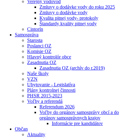
Verejný vodovod
Zmluvy o dodávke vody do roku 2025
Zmluvy o dodávke vody
Kvalita pitnej vody- protokoly
Štandardy kvality pitnej vody
Cintorín
Samospráva
Starosta
Poslanci OZ
Komisie OZ
Hlavný kontrolór obce
Zasadnutia OZ
Zasadnutia OZ (archív do r.2019)
Naše školy
VZN
Ubytovanie - Legislatíva
Plány kontrolnej činnosti
PHSR 2015-2023
Voľby a referendá
Referendum 2026
Voľby do orgánov samosprávy obcí a do
orgánov samosprávnych krajov
Informácie pre kandidátov
Občan
Aktuality