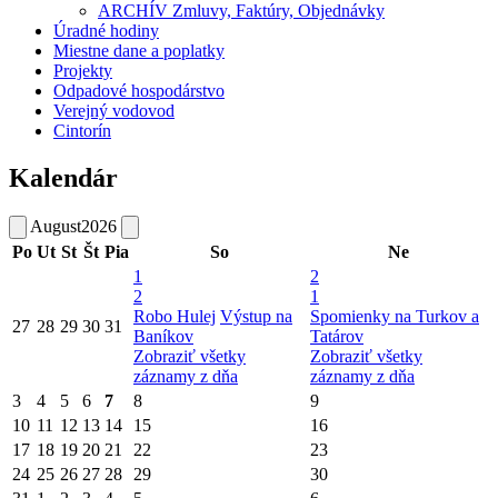
ARCHÍV Zmluvy, Faktúry, Objednávky
Úradné hodiny
Miestne dane a poplatky
Projekty
Odpadové hospodárstvo
Verejný vodovod
Cintorín
Kalendár
August
2026
Po
Ut
St
Št
Pia
So
Ne
1
2
2
1
Robo Hulej
Výstup na
Spomienky na Turkov a
27
28
29
30
31
Baníkov
Tatárov
Zobraziť všetky
Zobraziť všetky
záznamy z dňa
záznamy z dňa
3
4
5
6
7
8
9
10
11
12
13
14
15
16
17
18
19
20
21
22
23
24
25
26
27
28
29
30