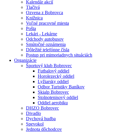
Kalendár akcií
Tlačivá
Ozvena z Bobrovca
Knižnica
Voľné pracovné miesta
Pošta
Lekári - Lekárne
Odchody autobusov
Smútočné oznámenia
Dôležité telefónne čísla
Postup pri mimoriadnych situáciách
Organizácie
Športový klub Bobrovec
Futbalový oddiel
Horolezecký oddiel
Lyžiarsky oddiel
Odbor Turistiky Baníkov
Skialp Bobrovec
Stolnotenisový oddiel
Oddiel aerobiku
DHZO Bobrovec
Divadlo
Dychová hudba
Spevokol
Jednota dôchodcov