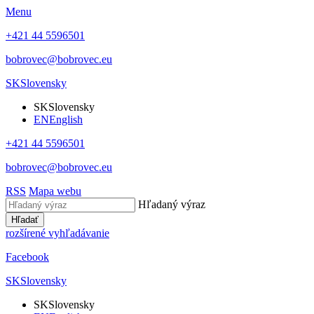
Menu
+421 44 5596501
bobrovec@bobrovec.eu
SK
Slovensky
SK
Slovensky
EN
English
+421 44 5596501
bobrovec@bobrovec.eu
RSS
Mapa webu
Hľadaný výraz
Hľadať
rozšírené vyhľadávanie
Facebook
SK
Slovensky
SK
Slovensky