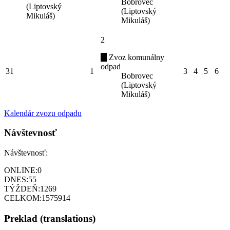
Bobrovec
(Liptovský
(Liptovský
Mikuláš)
Mikuláš)
2
Zvoz komunálny
odpad
31
1
3
4
5
6
Bobrovec
(Liptovský
Mikuláš)
Kalendár zvozu odpadu
Návštevnosť
Návštevnosť:
ONLINE:
0
DNES:
55
TÝŽDEŇ:
1269
CELKOM:
1575914
Preklad (translations)