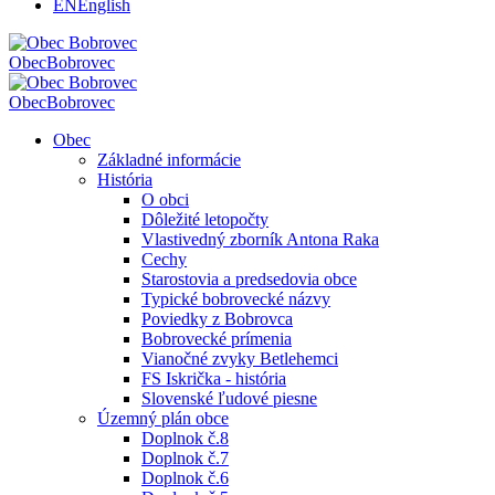
EN
English
Obec
Bobrovec
Obec
Bobrovec
Obec
Základné informácie
História
O obci
Dôležité letopočty
Vlastivedný zborník Antona Raka
Cechy
Starostovia a predsedovia obce
Typické bobrovecké názvy
Poviedky z Bobrovca
Bobrovecké prímenia
Vianočné zvyky Betlehemci
FS Iskrička - história
Slovenské ľudové piesne
Územný plán obce
Doplnok č.8
Doplnok č.7
Doplnok č.6