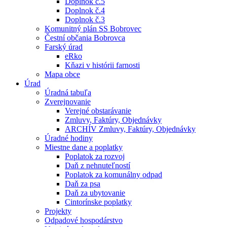
Doplnok č.5
Doplnok č.4
Doplnok č.3
Komunitný plán SS Bobrovec
Čestní občania Bobrovca
Farský úrad
eRko
Kňazi v histórii farnosti
Mapa obce
Úrad
Úradná tabuľa
Zverejnovanie
Verejné obstarávanie
Zmluvy, Faktúry, Objednávky
ARCHÍV Zmluvy, Faktúry, Objednávky
Úradné hodiny
Miestne dane a poplatky
Poplatok za rozvoj
Daň z nehnuteľností
Poplatok za komunálny odpad
Daň za psa
Daň za ubytovanie
Cintorínske poplatky
Projekty
Odpadové hospodárstvo