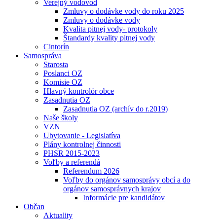
Verejný vodovod
Zmluvy o dodávke vody do roku 2025
Zmluvy o dodávke vody
Kvalita pitnej vody- protokoly
Štandardy kvality pitnej vody
Cintorín
Samospráva
Starosta
Poslanci OZ
Komisie OZ
Hlavný kontrolór obce
Zasadnutia OZ
Zasadnutia OZ (archív do r.2019)
Naše školy
VZN
Ubytovanie - Legislatíva
Plány kontrolnej činnosti
PHSR 2015-2023
Voľby a referendá
Referendum 2026
Voľby do orgánov samosprávy obcí a do
orgánov samosprávnych krajov
Informácie pre kandidátov
Občan
Aktuality