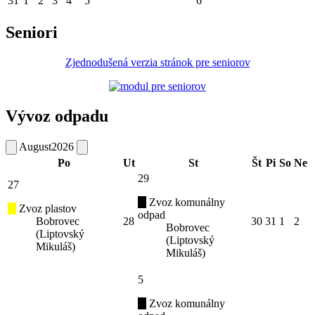
31
1
2
3
4
5
6
Seniori
Zjednodušená verzia stránok pre seniorov
Vývoz odpadu
August
2026
Po
Ut
St
Št
Pi
So
Ne
29
27
Zvoz komunálny
Zvoz plastov
odpad
Bobrovec
28
30
31
1
2
Bobrovec
(Liptovský
(Liptovský
Mikuláš)
Mikuláš)
5
Zvoz komunálny