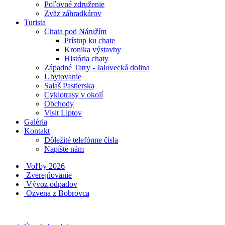
Poľovné združenie
Zväz záhradkárov
Turista
Chata pod Náružím
Prístup ku chate
Kronika výstavby
História chaty
Západné Tatry - Jalovecká dolina
Ubytovanie
Salaš Pastierska
Cyklotrasy v okolí
Obchody
Visit Liptov
Galéria
Kontakt
Dôležité telefónne čísla
Napíšte nám
Voľby 2026
Zverejňovanie
Vývoz odpadov
Ozvena z Bobrovca