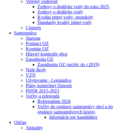
Verejný vodovod
Zmluvy o dodávke vody do roku 2025
Zmluvy o dodávke vody
Kvalita pitnej vody- protokoly
Štandardy kvality pitnej vody
Cintorín
Samospráva
Starosta
Poslanci OZ
Komisie OZ
Hlavný kontrolór obce
Zasadnutia OZ
Zasadnutia OZ (archív do r.2019)
Naše školy
VZN
Ubytovanie - Legislatíva
Plány kontrolnej činnosti
PHSR 2015-2023
Voľby a referendá
Referendum 2026
Voľby do orgánov samosprávy obcí a do
orgánov samosprávnych krajov
Informácie pre kandidátov
Občan
Aktuality