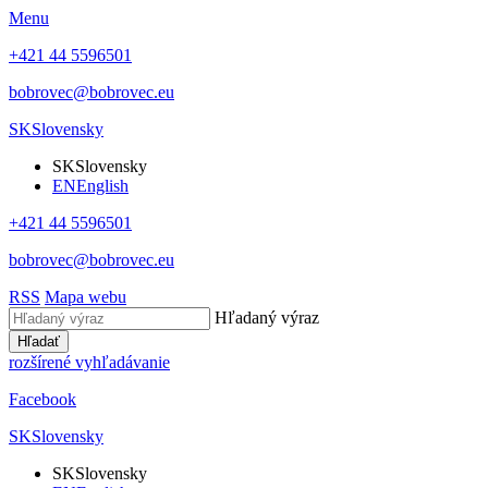
Menu
+421 44 5596501
bobrovec@bobrovec.eu
SK
Slovensky
SK
Slovensky
EN
English
+421 44 5596501
bobrovec@bobrovec.eu
RSS
Mapa webu
Hľadaný výraz
Hľadať
rozšírené vyhľadávanie
Facebook
SK
Slovensky
SK
Slovensky