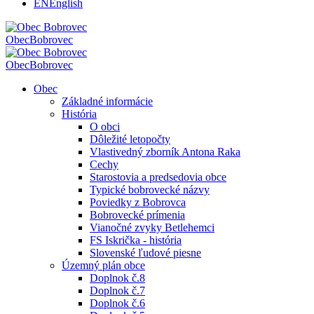
EN
English
Obec
Bobrovec
Obec
Bobrovec
Obec
Základné informácie
História
O obci
Dôležité letopočty
Vlastivedný zborník Antona Raka
Cechy
Starostovia a predsedovia obce
Typické bobrovecké názvy
Poviedky z Bobrovca
Bobrovecké prímenia
Vianočné zvyky Betlehemci
FS Iskrička - história
Slovenské ľudové piesne
Územný plán obce
Doplnok č.8
Doplnok č.7
Doplnok č.6