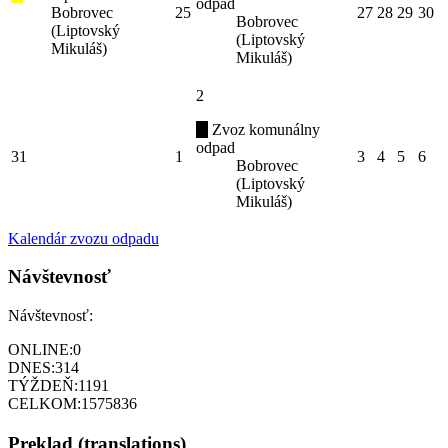
odpad
Bobrovec
25
27
28
29
30
Bobrovec
(Liptovský
(Liptovský
Mikuláš)
Mikuláš)
2
Zvoz komunálny
odpad
31
1
3
4
5
6
Bobrovec
(Liptovský
Mikuláš)
Kalendár zvozu odpadu
Návštevnosť
Návštevnosť:
ONLINE:
0
DNES:
314
TÝŽDEŇ:
1191
CELKOM:
1575836
Preklad (translations)