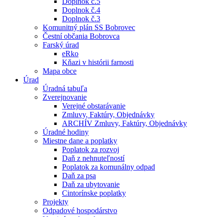
Doplnok č.5
Doplnok č.4
Doplnok č.3
Komunitný plán SS Bobrovec
Čestní občania Bobrovca
Farský úrad
eRko
Kňazi v histórii farnosti
Mapa obce
Úrad
Úradná tabuľa
Zverejnovanie
Verejné obstarávanie
Zmluvy, Faktúry, Objednávky
ARCHÍV Zmluvy, Faktúry, Objednávky
Úradné hodiny
Miestne dane a poplatky
Poplatok za rozvoj
Daň z nehnuteľností
Poplatok za komunálny odpad
Daň za psa
Daň za ubytovanie
Cintorínske poplatky
Projekty
Odpadové hospodárstvo