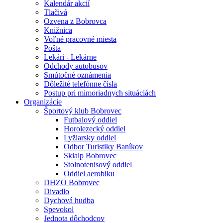
Kalendár akcií
Tlačivá
Ozvena z Bobrovca
Knižnica
Voľné pracovné miesta
Pošta
Lekári - Lekárne
Odchody autobusov
Smútočné oznámenia
Dôležité telefónne čísla
Postup pri mimoriadnych situáciách
Organizácie
Športový klub Bobrovec
Futbalový oddiel
Horolezecký oddiel
Lyžiarsky oddiel
Odbor Turistiky Baníkov
Skialp Bobrovec
Stolnotenisový oddiel
Oddiel aerobiku
DHZO Bobrovec
Divadlo
Dychová hudba
Spevokol
Jednota dôchodcov