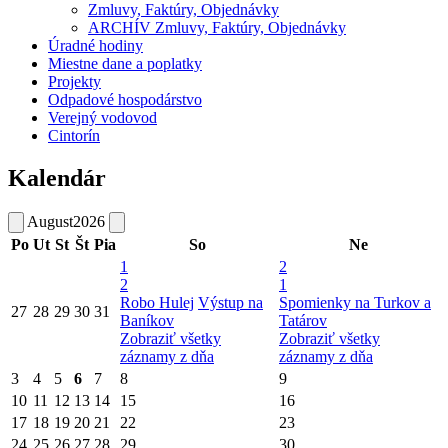
Zmluvy, Faktúry, Objednávky
ARCHÍV Zmluvy, Faktúry, Objednávky
Úradné hodiny
Miestne dane a poplatky
Projekty
Odpadové hospodárstvo
Verejný vodovod
Cintorín
Kalendár
August
2026
Po
Ut
St
Št
Pia
So
Ne
1
2
2
1
Robo Hulej
Výstup na
Spomienky na Turkov a
27
28
29
30
31
Baníkov
Tatárov
Zobraziť všetky
Zobraziť všetky
záznamy z dňa
záznamy z dňa
3
4
5
6
7
8
9
10
11
12
13
14
15
16
17
18
19
20
21
22
23
24
25
26
27
28
29
30