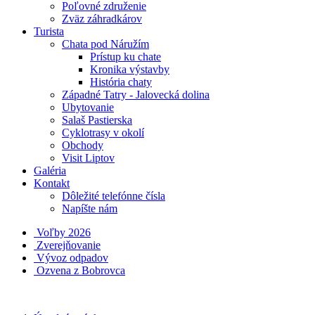
Poľovné združenie
Zväz záhradkárov
Turista
Chata pod Náružím
Prístup ku chate
Kronika výstavby
História chaty
Západné Tatry - Jalovecká dolina
Ubytovanie
Salaš Pastierska
Cyklotrasy v okolí
Obchody
Visit Liptov
Galéria
Kontakt
Dôležité telefónne čísla
Napíšte nám
Voľby 2026
Zverejňovanie
Vývoz odpadov
Ozvena z Bobrovca