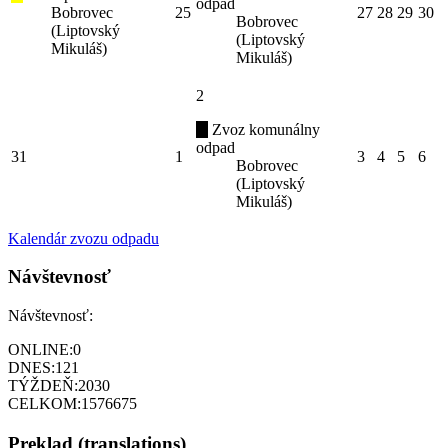
odpad
Bobrovec
25
27
28
29
30
Bobrovec
(Liptovský
(Liptovský
Mikuláš)
Mikuláš)
2
Zvoz komunálny
odpad
31
1
3
4
5
6
Bobrovec
(Liptovský
Mikuláš)
Kalendár zvozu odpadu
Návštevnosť
Návštevnosť:
ONLINE:
0
DNES:
121
TÝŽDEŇ:
2030
CELKOM:
1576675
Preklad (translations)