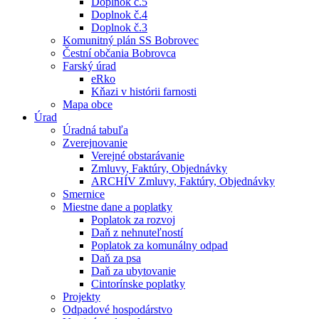
Doplnok č.5
Doplnok č.4
Doplnok č.3
Komunitný plán SS Bobrovec
Čestní občania Bobrovca
Farský úrad
eRko
Kňazi v histórii farnosti
Mapa obce
Úrad
Úradná tabuľa
Zverejnovanie
Verejné obstarávanie
Zmluvy, Faktúry, Objednávky
ARCHÍV Zmluvy, Faktúry, Objednávky
Smernice
Miestne dane a poplatky
Poplatok za rozvoj
Daň z nehnuteľností
Poplatok za komunálny odpad
Daň za psa
Daň za ubytovanie
Cintorínske poplatky
Projekty
Odpadové hospodárstvo