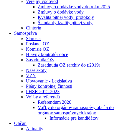
Verejný vodovod
Zmluvy o dodávke vody do roku 2025
Zmluvy o dodávke vody
Kvalita pitnej vody- protokoly
Štandardy kvality pitnej vody
Cintorín
Samospráva
Starosta
Poslanci OZ
Komisie OZ
Hlavný kontrolór obce
Zasadnutia OZ
Zasadnutia OZ (archív do r.2019)
Naše školy
VZN
Ubytovanie - Legislatíva
Plány kontrolnej činnosti
PHSR 2015-2023
Voľby a referendá
Referendum 2026
Voľby do orgánov samosprávy obcí a do
orgánov samosprávnych krajov
Informácie pre kandidátov
Občan
Aktuality