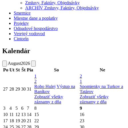
Zmluvy, Faktúry, Objednávky
ARCHÍV Zmluvy, Faktúry, Objednávky
Smernice
Miestne dane a poplatky
Projekty
Odpadové hospodárstvo
Verejný vodovod
Cintorín
Kalendár
August
2026
Po
Ut
St
Št
Pia
So
Ne
1
2
2
1
Robo Hulej
Výstup na
Spomienky na Turkov a
27
28
29
30
31
Baníkov
Tatárov
Zobraziť všetky
Zobraziť všetky
záznamy z dňa
záznamy z dňa
3
4
5
6
7
8
9
10
11
12
13
14
15
16
17
18
19
20
21
22
23
24
25
26
27
28
29
30