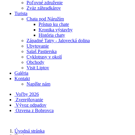
Poľovné združenie
Zväz záhradkárov
Turista
Chata pod Náružím
Prístup ku chate
Kronika výstavby
História chaty
Západné Tatry - Jalovecká dolina
Ubytovanie
Salaš Pastierska
Cyklotrasy v okolí
Obchody
Visit Liptov
Galéria
Kontakt
Napíšte nám
Voľby 2026
Zverejňovanie
Vývoz odpadov
Ozvena z Bobrovca
Úvodná stránka