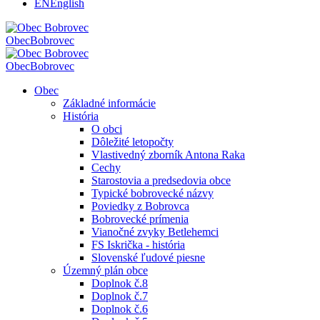
EN
English
Obec
Bobrovec
Obec
Bobrovec
Obec
Základné informácie
História
O obci
Dôležité letopočty
Vlastivedný zborník Antona Raka
Cechy
Starostovia a predsedovia obce
Typické bobrovecké názvy
Poviedky z Bobrovca
Bobrovecké prímenia
Vianočné zvyky Betlehemci
FS Iskrička - história
Slovenské ľudové piesne
Územný plán obce
Doplnok č.8
Doplnok č.7
Doplnok č.6