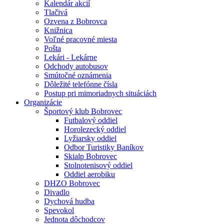
Kalendár akcií
Tlačivá
Ozvena z Bobrovca
Knižnica
Voľné pracovné miesta
Pošta
Lekári - Lekárne
Odchody autobusov
Smútočné oznámenia
Dôležité telefónne čísla
Postup pri mimoriadnych situáciách
Organizácie
Športový klub Bobrovec
Futbalový oddiel
Horolezecký oddiel
Lyžiarsky oddiel
Odbor Turistiky Baníkov
Skialp Bobrovec
Stolnotenisový oddiel
Oddiel aerobiku
DHZO Bobrovec
Divadlo
Dychová hudba
Spevokol
Jednota dôchodcov