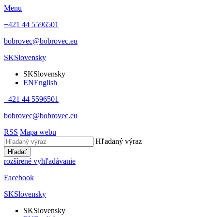
Menu
+421 44 5596501
bobrovec@bobrovec.eu
SK
Slovensky
SK
Slovensky
EN
English
+421 44 5596501
bobrovec@bobrovec.eu
RSS
Mapa webu
Hľadaný výraz
Hľadať
rozšírené vyhľadávanie
Facebook
SK
Slovensky
SK
Slovensky