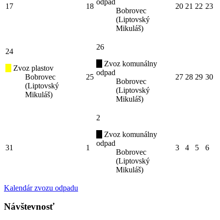
odpad
17
18
20
21
22
23
Bobrovec
(Liptovský
Mikuláš)
26
24
Zvoz komunálny
Zvoz plastov
odpad
Bobrovec
25
27
28
29
30
Bobrovec
(Liptovský
(Liptovský
Mikuláš)
Mikuláš)
2
Zvoz komunálny
odpad
31
1
3
4
5
6
Bobrovec
(Liptovský
Mikuláš)
Kalendár zvozu odpadu
Návštevnosť