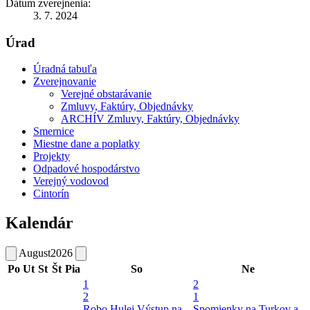
Dátum zverejnenia:
3. 7. 2024
Úrad
Úradná tabuľa
Zverejnovanie
Verejné obstarávanie
Zmluvy, Faktúry, Objednávky
ARCHÍV Zmluvy, Faktúry, Objednávky
Smernice
Miestne dane a poplatky
Projekty
Odpadové hospodárstvo
Verejný vodovod
Cintorín
Kalendár
August
2026
Po
Ut
St
Št
Pia
So
Ne
1
2
2
1
Robo Hulej
Výstup na
Spomienky na Turkov a