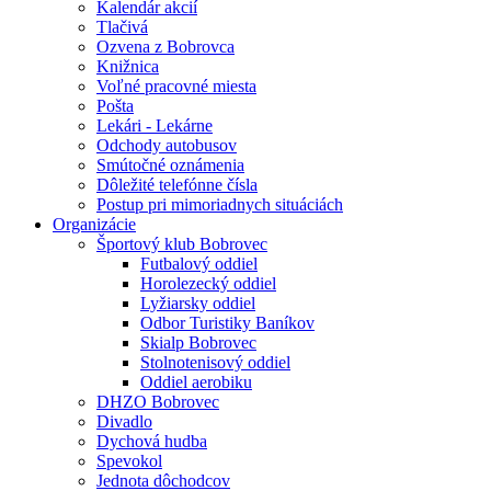
Kalendár akcií
Tlačivá
Ozvena z Bobrovca
Knižnica
Voľné pracovné miesta
Pošta
Lekári - Lekárne
Odchody autobusov
Smútočné oznámenia
Dôležité telefónne čísla
Postup pri mimoriadnych situáciách
Organizácie
Športový klub Bobrovec
Futbalový oddiel
Horolezecký oddiel
Lyžiarsky oddiel
Odbor Turistiky Baníkov
Skialp Bobrovec
Stolnotenisový oddiel
Oddiel aerobiku
DHZO Bobrovec
Divadlo
Dychová hudba
Spevokol
Jednota dôchodcov