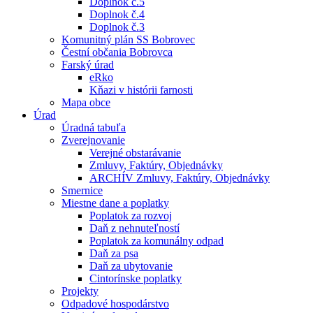
Doplnok č.5
Doplnok č.4
Doplnok č.3
Komunitný plán SS Bobrovec
Čestní občania Bobrovca
Farský úrad
eRko
Kňazi v histórii farnosti
Mapa obce
Úrad
Úradná tabuľa
Zverejnovanie
Verejné obstarávanie
Zmluvy, Faktúry, Objednávky
ARCHÍV Zmluvy, Faktúry, Objednávky
Smernice
Miestne dane a poplatky
Poplatok za rozvoj
Daň z nehnuteľností
Poplatok za komunálny odpad
Daň za psa
Daň za ubytovanie
Cintorínske poplatky
Projekty
Odpadové hospodárstvo