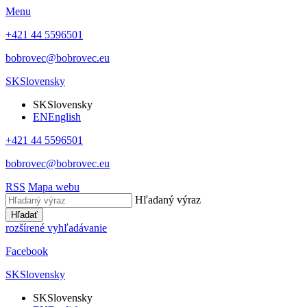
Menu
+421 44 5596501
bobrovec@bobrovec.eu
SK
Slovensky
SK
Slovensky
EN
English
+421 44 5596501
bobrovec@bobrovec.eu
RSS
Mapa webu
Hľadaný výraz
Hľadať
rozšírené vyhľadávanie
Facebook
SK
Slovensky
SK
Slovensky