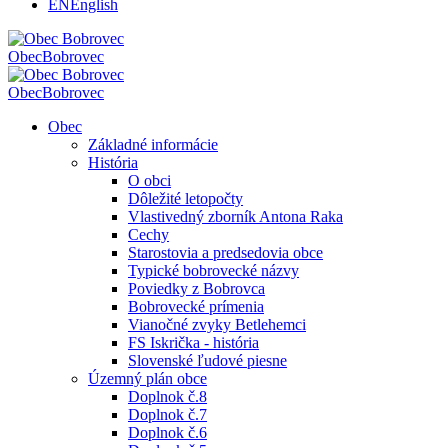
EN
English
Obec
Bobrovec
Obec
Bobrovec
Obec
Základné informácie
História
O obci
Dôležité letopočty
Vlastivedný zborník Antona Raka
Cechy
Starostovia a predsedovia obce
Typické bobrovecké názvy
Poviedky z Bobrovca
Bobrovecké prímenia
Vianočné zvyky Betlehemci
FS Iskrička - história
Slovenské ľudové piesne
Územný plán obce
Doplnok č.8
Doplnok č.7
Doplnok č.6