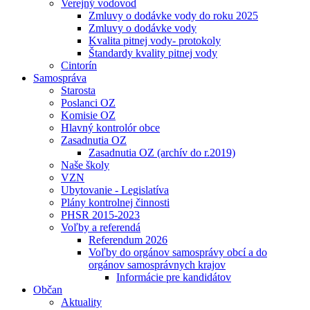
Verejný vodovod
Zmluvy o dodávke vody do roku 2025
Zmluvy o dodávke vody
Kvalita pitnej vody- protokoly
Štandardy kvality pitnej vody
Cintorín
Samospráva
Starosta
Poslanci OZ
Komisie OZ
Hlavný kontrolór obce
Zasadnutia OZ
Zasadnutia OZ (archív do r.2019)
Naše školy
VZN
Ubytovanie - Legislatíva
Plány kontrolnej činnosti
PHSR 2015-2023
Voľby a referendá
Referendum 2026
Voľby do orgánov samosprávy obcí a do
orgánov samosprávnych krajov
Informácie pre kandidátov
Občan
Aktuality