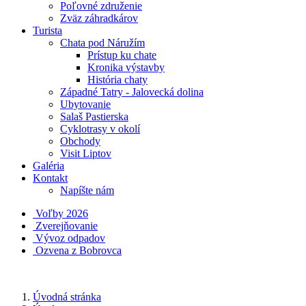
Poľovné združenie
Zväz záhradkárov
Turista
Chata pod Náružím
Prístup ku chate
Kronika výstavby
História chaty
Západné Tatry - Jalovecká dolina
Ubytovanie
Salaš Pastierska
Cyklotrasy v okolí
Obchody
Visit Liptov
Galéria
Kontakt
Napíšte nám
Voľby 2026
Zverejňovanie
Vývoz odpadov
Ozvena z Bobrovca
Úvodná stránka