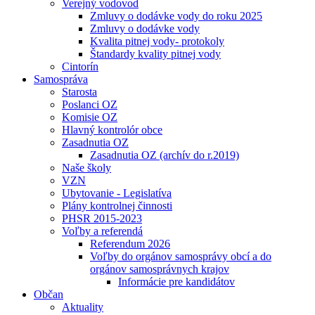
Verejný vodovod
Zmluvy o dodávke vody do roku 2025
Zmluvy o dodávke vody
Kvalita pitnej vody- protokoly
Štandardy kvality pitnej vody
Cintorín
Samospráva
Starosta
Poslanci OZ
Komisie OZ
Hlavný kontrolór obce
Zasadnutia OZ
Zasadnutia OZ (archív do r.2019)
Naše školy
VZN
Ubytovanie - Legislatíva
Plány kontrolnej činnosti
PHSR 2015-2023
Voľby a referendá
Referendum 2026
Voľby do orgánov samosprávy obcí a do
orgánov samosprávnych krajov
Informácie pre kandidátov
Občan
Aktuality