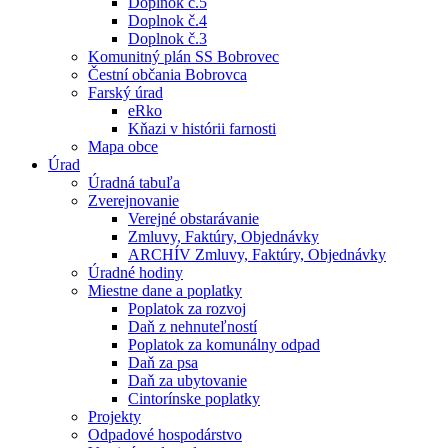
Doplnok č.5
Doplnok č.4
Doplnok č.3
Komunitný plán SS Bobrovec
Čestní občania Bobrovca
Farský úrad
eRko
Kňazi v histórii farnosti
Mapa obce
Úrad
Úradná tabuľa
Zverejnovanie
Verejné obstarávanie
Zmluvy, Faktúry, Objednávky
ARCHÍV Zmluvy, Faktúry, Objednávky
Úradné hodiny
Miestne dane a poplatky
Poplatok za rozvoj
Daň z nehnuteľností
Poplatok za komunálny odpad
Daň za psa
Daň za ubytovanie
Cintorínske poplatky
Projekty
Odpadové hospodárstvo