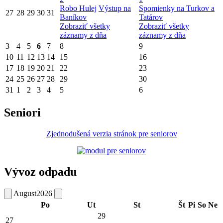
Robo Hulej
Výstup na
Spomienky na Turkov a
27
28
29
30
31
Baníkov
Tatárov
Zobraziť všetky
Zobraziť všetky
záznamy z dňa
záznamy z dňa
3
4
5
6
7
8
9
10
11
12
13
14
15
16
17
18
19
20
21
22
23
24
25
26
27
28
29
30
31
1
2
3
4
5
6
Seniori
Zjednodušená verzia stránok pre seniorov
Vývoz odpadu
August
2026
Po
Ut
St
Št
Pi
So
Ne
29
27