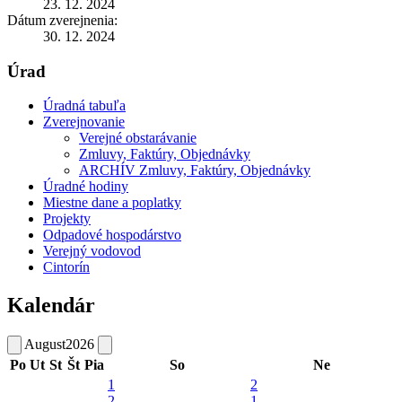
23. 12. 2024
Dátum zverejnenia:
30. 12. 2024
Úrad
Úradná tabuľa
Zverejnovanie
Verejné obstarávanie
Zmluvy, Faktúry, Objednávky
ARCHÍV Zmluvy, Faktúry, Objednávky
Úradné hodiny
Miestne dane a poplatky
Projekty
Odpadové hospodárstvo
Verejný vodovod
Cintorín
Kalendár
August
2026
Po
Ut
St
Št
Pia
So
Ne
1
2
2
1