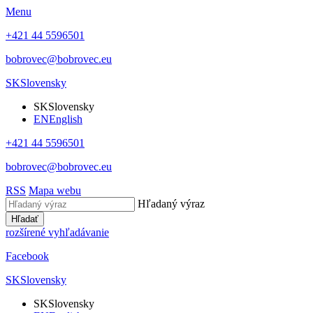
Menu
+421 44 5596501
bobrovec@bobrovec.eu
SK
Slovensky
SK
Slovensky
EN
English
+421 44 5596501
bobrovec@bobrovec.eu
RSS
Mapa webu
Hľadaný výraz
Hľadať
rozšírené vyhľadávanie
Facebook
SK
Slovensky
SK
Slovensky