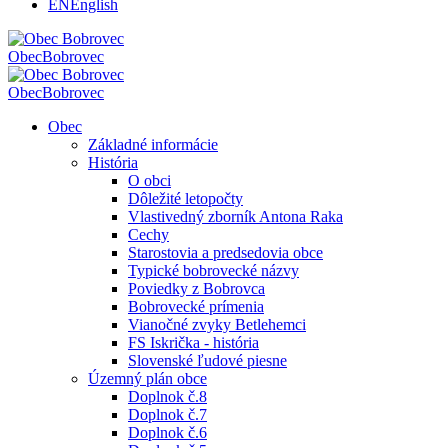
EN
English
Obec
Bobrovec
Obec
Bobrovec
Obec
Základné informácie
História
O obci
Dôležité letopočty
Vlastivedný zborník Antona Raka
Cechy
Starostovia a predsedovia obce
Typické bobrovecké názvy
Poviedky z Bobrovca
Bobrovecké prímenia
Vianočné zvyky Betlehemci
FS Iskrička - história
Slovenské ľudové piesne
Územný plán obce
Doplnok č.8
Doplnok č.7
Doplnok č.6