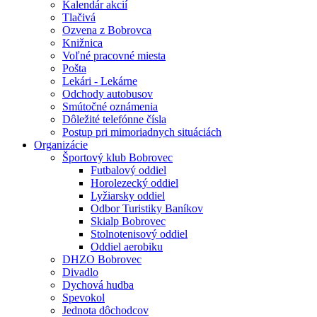
Kalendár akcií
Tlačivá
Ozvena z Bobrovca
Knižnica
Voľné pracovné miesta
Pošta
Lekári - Lekárne
Odchody autobusov
Smútočné oznámenia
Dôležité telefónne čísla
Postup pri mimoriadnych situáciách
Organizácie
Športový klub Bobrovec
Futbalový oddiel
Horolezecký oddiel
Lyžiarsky oddiel
Odbor Turistiky Baníkov
Skialp Bobrovec
Stolnotenisový oddiel
Oddiel aerobiku
DHZO Bobrovec
Divadlo
Dychová hudba
Spevokol
Jednota dôchodcov