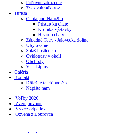
Poľovné združenie
Zväz záhradkárov
Turista
Chata pod Náružím
Prístup ku chate
Kronika výstavby
História chaty
Západné Tatry - Jalovecká dolina
Ubytovanie
Salaš Pastierska
Cyklotrasy v okolí
Obchody
Visit Liptov
Galéria
Kontakt
Dôležité telefónne čísla
Napíšte nám
Voľby 2026
Zverejňovanie
Vývoz odpadov
Ozvena z Bobrovca