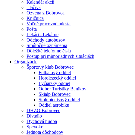
Kalendár akcií
Tlačivá
Ozvena z Bobrovca
Knižnica
Voľné pracovné miesta
Pošta
Lekári - Lekárne
Odchody autobusov
Smútočné oznámenia
Dôležité telefónne čísla
Postup pri mimoriadnych situáciách
Organizácie
Športový klub Bobrovec
Futbalový oddiel
Horolezecký oddiel
Lyžiarsky oddiel
Odbor Turistiky Baníkov
Skialp Bobrovec
Stolnotenisový oddiel
Oddiel aerobiku
DHZO Bobrovec
Divadlo
Dychová hudba
Spevokol
Jednota dôchodcov