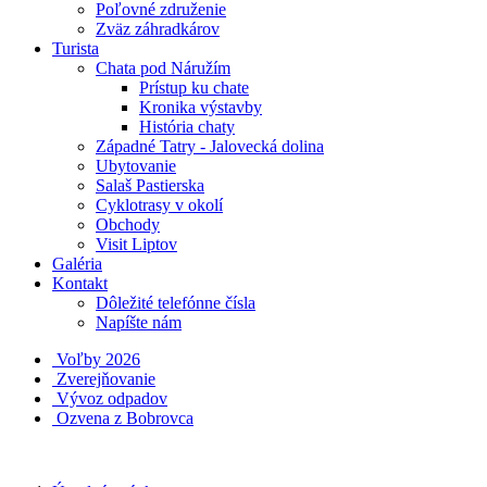
Poľovné združenie
Zväz záhradkárov
Turista
Chata pod Náružím
Prístup ku chate
Kronika výstavby
História chaty
Západné Tatry - Jalovecká dolina
Ubytovanie
Salaš Pastierska
Cyklotrasy v okolí
Obchody
Visit Liptov
Galéria
Kontakt
Dôležité telefónne čísla
Napíšte nám
Voľby 2026
Zverejňovanie
Vývoz odpadov
Ozvena z Bobrovca