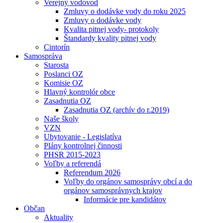
Verejný vodovod
Zmluvy o dodávke vody do roku 2025
Zmluvy o dodávke vody
Kvalita pitnej vody- protokoly
Štandardy kvality pitnej vody
Cintorín
Samospráva
Starosta
Poslanci OZ
Komisie OZ
Hlavný kontrolór obce
Zasadnutia OZ
Zasadnutia OZ (archív do r.2019)
Naše školy
VZN
Ubytovanie - Legislatíva
Plány kontrolnej činnosti
PHSR 2015-2023
Voľby a referendá
Referendum 2026
Voľby do orgánov samosprávy obcí a do
orgánov samosprávnych krajov
Informácie pre kandidátov
Občan
Aktuality