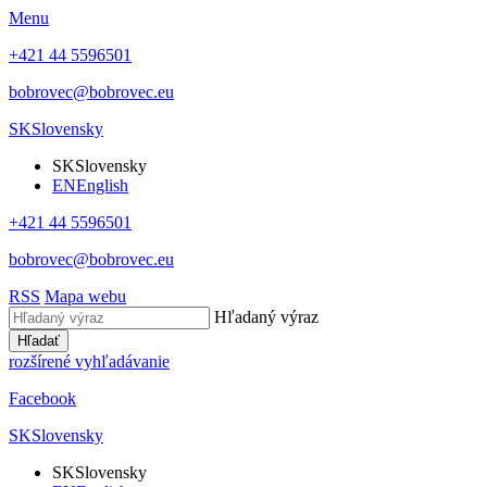
Menu
+421 44 5596501
bobrovec@bobrovec.eu
SK
Slovensky
SK
Slovensky
EN
English
+421 44 5596501
bobrovec@bobrovec.eu
RSS
Mapa webu
Hľadaný výraz
Hľadať
rozšírené vyhľadávanie
Facebook
SK
Slovensky
SK
Slovensky