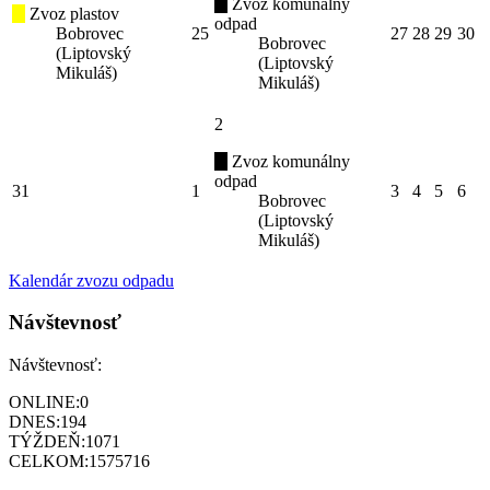
Zvoz komunálny
Zvoz plastov
odpad
Bobrovec
25
27
28
29
30
Bobrovec
(Liptovský
(Liptovský
Mikuláš)
Mikuláš)
2
Zvoz komunálny
odpad
31
1
3
4
5
6
Bobrovec
(Liptovský
Mikuláš)
Kalendár zvozu odpadu
Návštevnosť
Návštevnosť:
ONLINE:
0
DNES:
194
TÝŽDEŇ:
1071
CELKOM:
1575716