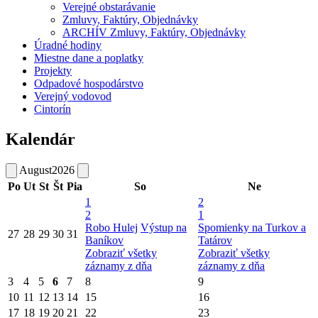
Verejné obstarávanie
Zmluvy, Faktúry, Objednávky
ARCHÍV Zmluvy, Faktúry, Objednávky
Úradné hodiny
Miestne dane a poplatky
Projekty
Odpadové hospodárstvo
Verejný vodovod
Cintorín
Kalendár
August
2026
Po
Ut
St
Št
Pia
So
Ne
1
2
2
1
Robo Hulej
Výstup na
Spomienky na Turkov a
27
28
29
30
31
Baníkov
Tatárov
Zobraziť všetky
Zobraziť všetky
záznamy z dňa
záznamy z dňa
3
4
5
6
7
8
9
10
11
12
13
14
15
16
17
18
19
20
21
22
23