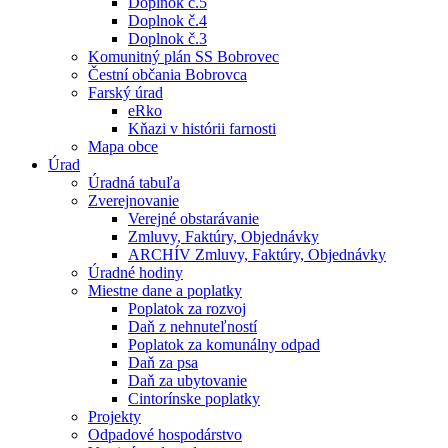
Doplnok č.5
Doplnok č.4
Doplnok č.3
Komunitný plán SS Bobrovec
Čestní občania Bobrovca
Farský úrad
eRko
Kňazi v histórii farnosti
Mapa obce
Úrad
Úradná tabuľa
Zverejnovanie
Verejné obstarávanie
Zmluvy, Faktúry, Objednávky
ARCHÍV Zmluvy, Faktúry, Objednávky
Úradné hodiny
Miestne dane a poplatky
Poplatok za rozvoj
Daň z nehnuteľností
Poplatok za komunálny odpad
Daň za psa
Daň za ubytovanie
Cintorínske poplatky
Projekty
Odpadové hospodárstvo