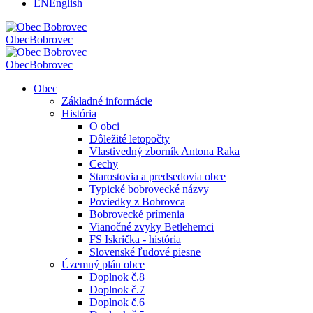
EN
English
Obec
Bobrovec
Obec
Bobrovec
Obec
Základné informácie
História
O obci
Dôležité letopočty
Vlastivedný zborník Antona Raka
Cechy
Starostovia a predsedovia obce
Typické bobrovecké názvy
Poviedky z Bobrovca
Bobrovecké prímenia
Vianočné zvyky Betlehemci
FS Iskrička - história
Slovenské ľudové piesne
Územný plán obce
Doplnok č.8
Doplnok č.7
Doplnok č.6