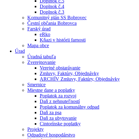
Doplnok č.5
Doplnok č.4
Doplnok č.3
Komunitný plán SS Bobrovec
Čestní občania Bobrovca
Farský úrad
eRko
Kňazi v histórii farnosti
Mapa obce
Úrad
Úradná tabuľa
Zverejnovanie
Verejné obstarávanie
Zmluvy, Faktúry, Objednávky
ARCHÍV Zmluvy, Faktúry, Objednávky
Smernice
Miestne dane a poplatky
Poplatok za rozvoj
Daň z nehnuteľností
Poplatok za komunálny odpad
Daň za psa
Daň za ubytovanie
Cintorínske poplatky
Projekty
Odpadové hospodárstvo