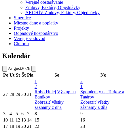
Verejné obstarávanie
Zmluvy, Faktúry, Objednávky
ARCHÍV Zmluvy, Faktúry, Objednávky
Smernice
Miestne dane a poplatky
Projekty
Odpadové hospodárstvo
Verejný vodovod
Cintorín
Kalendár
August
2026
Po
Ut
St
Št
Pia
So
Ne
1
2
2
1
Robo Hulej
Výstup na
Spomienky na Turkov a
27
28
29
30
31
Baníkov
Tatárov
Zobraziť všetky
Zobraziť všetky
záznamy z dňa
záznamy z dňa
3
4
5
6
7
8
9
10
11
12
13
14
15
16
17
18
19
20
21
22
23