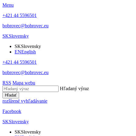
Menu
+421 44 5596501
bobrovec@bobrovec.eu
SK
Slovensky
SK
Slovensky
EN
English
+421 44 5596501
bobrovec@bobrovec.eu
RSS
Mapa webu
Hľadaný výraz
Hľadať
rozšírené vyhľadávanie
Facebook
SK
Slovensky
SK
Slovensky