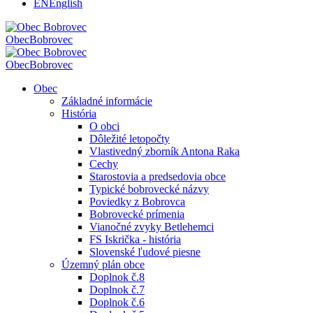
EN
English
Obec
Bobrovec
Obec
Bobrovec
Obec
Základné informácie
História
O obci
Dôležité letopočty
Vlastivedný zborník Antona Raka
Cechy
Starostovia a predsedovia obce
Typické bobrovecké názvy
Poviedky z Bobrovca
Bobrovecké prímenia
Vianočné zvyky Betlehemci
FS Iskrička - história
Slovenské ľudové piesne
Územný plán obce
Doplnok č.8
Doplnok č.7
Doplnok č.6