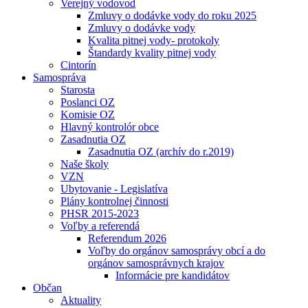
Verejný vodovod
Zmluvy o dodávke vody do roku 2025
Zmluvy o dodávke vody
Kvalita pitnej vody- protokoly
Štandardy kvality pitnej vody
Cintorín
Samospráva
Starosta
Poslanci OZ
Komisie OZ
Hlavný kontrolór obce
Zasadnutia OZ
Zasadnutia OZ (archív do r.2019)
Naše školy
VZN
Ubytovanie - Legislatíva
Plány kontrolnej činnosti
PHSR 2015-2023
Voľby a referendá
Referendum 2026
Voľby do orgánov samosprávy obcí a do
orgánov samosprávnych krajov
Informácie pre kandidátov
Občan
Aktuality