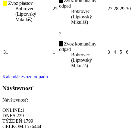
Zvoz komunálny
Zvoz plastov
odpad
Bobrovec
25
27
28
29
30
Bobrovec
(Liptovský
(Liptovský
Mikuláš)
Mikuláš)
2
Zvoz komunálny
odpad
31
1
3
4
5
6
Bobrovec
(Liptovský
Mikuláš)
Kalendár zvozu odpadu
Návštevnosť
Návštevnosť:
ONLINE:
1
DNES:
229
TÝŽDEŇ:
1799
CELKOM:
1576444