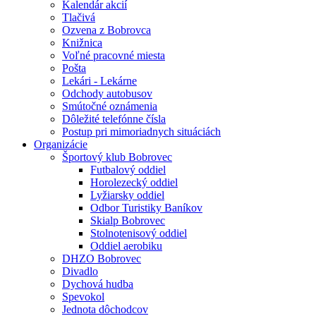
Kalendár akcií
Tlačivá
Ozvena z Bobrovca
Knižnica
Voľné pracovné miesta
Pošta
Lekári - Lekárne
Odchody autobusov
Smútočné oznámenia
Dôležité telefónne čísla
Postup pri mimoriadnych situáciách
Organizácie
Športový klub Bobrovec
Futbalový oddiel
Horolezecký oddiel
Lyžiarsky oddiel
Odbor Turistiky Baníkov
Skialp Bobrovec
Stolnotenisový oddiel
Oddiel aerobiku
DHZO Bobrovec
Divadlo
Dychová hudba
Spevokol
Jednota dôchodcov