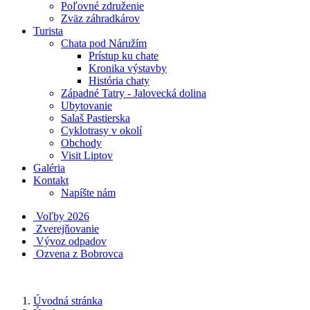
Poľovné združenie
Zväz záhradkárov
Turista
Chata pod Náružím
Prístup ku chate
Kronika výstavby
História chaty
Západné Tatry - Jalovecká dolina
Ubytovanie
Salaš Pastierska
Cyklotrasy v okolí
Obchody
Visit Liptov
Galéria
Kontakt
Napíšte nám
Voľby 2026
Zverejňovanie
Vývoz odpadov
Ozvena z Bobrovca
Úvodná stránka