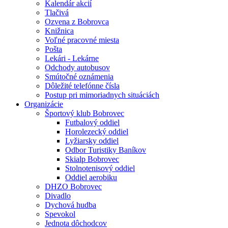
Kalendár akcií
Tlačivá
Ozvena z Bobrovca
Knižnica
Voľné pracovné miesta
Pošta
Lekári - Lekárne
Odchody autobusov
Smútočné oznámenia
Dôležité telefónne čísla
Postup pri mimoriadnych situáciách
Organizácie
Športový klub Bobrovec
Futbalový oddiel
Horolezecký oddiel
Lyžiarsky oddiel
Odbor Turistiky Baníkov
Skialp Bobrovec
Stolnotenisový oddiel
Oddiel aerobiku
DHZO Bobrovec
Divadlo
Dychová hudba
Spevokol
Jednota dôchodcov