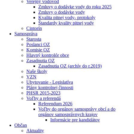
Verejný vodovod
Zmluvy o dodávke vody do roku 2025
Zmluvy o dodávke vody
Kvalita pitnej vody- protokoly
Štandardy kvality pitnej vody
Cintorín
Samospráva
Starosta
Poslanci OZ
Komisie OZ
Hlavný kontrolór obce
Zasadnutia OZ
Zasadnutia OZ (archív do r.2019)
Naše školy
VZN
Ubytovanie - Legislatíva
Plány kontrolnej činnosti
PHSR 2015-2023
Voľby a referendá
Referendum 2026
Voľby do orgánov samosprávy obcí a do
orgánov samosprávnych krajov
Informácie pre kandidátov
Občan
Aktuality