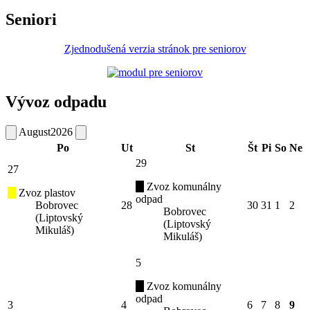
Seniori
Zjednodušená verzia stránok pre seniorov
Vývoz odpadu
August
2026
Po
Ut
St
Št
Pi
So
Ne
29
27
Zvoz komunálny
Zvoz plastov
odpad
Bobrovec
28
30
31
1
2
Bobrovec
(Liptovský
(Liptovský
Mikuláš)
Mikuláš)
5
Zvoz komunálny
odpad
3
4
6
7
8
9