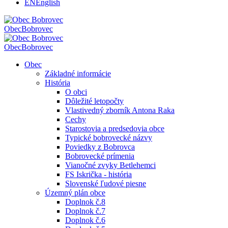
EN
English
Obec
Bobrovec
Obec
Bobrovec
Obec
Základné informácie
História
O obci
Dôležité letopočty
Vlastivedný zborník Antona Raka
Cechy
Starostovia a predsedovia obce
Typické bobrovecké názvy
Poviedky z Bobrovca
Bobrovecké prímenia
Vianočné zvyky Betlehemci
FS Iskrička - história
Slovenské ľudové piesne
Územný plán obce
Doplnok č.8
Doplnok č.7
Doplnok č.6