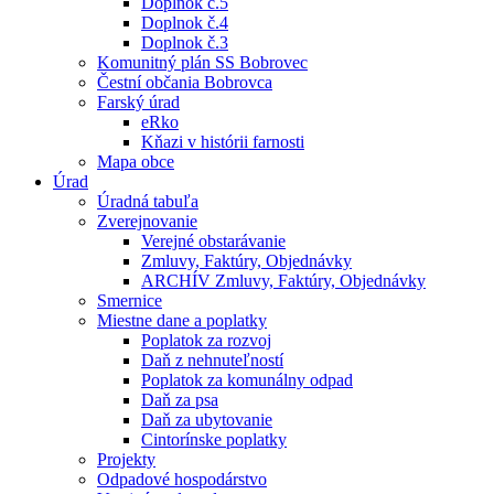
Doplnok č.5
Doplnok č.4
Doplnok č.3
Komunitný plán SS Bobrovec
Čestní občania Bobrovca
Farský úrad
eRko
Kňazi v histórii farnosti
Mapa obce
Úrad
Úradná tabuľa
Zverejnovanie
Verejné obstarávanie
Zmluvy, Faktúry, Objednávky
ARCHÍV Zmluvy, Faktúry, Objednávky
Smernice
Miestne dane a poplatky
Poplatok za rozvoj
Daň z nehnuteľností
Poplatok za komunálny odpad
Daň za psa
Daň za ubytovanie
Cintorínske poplatky
Projekty
Odpadové hospodárstvo