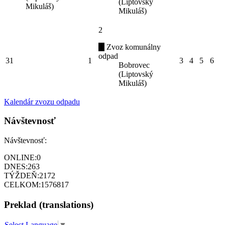
(Liptovský
Mikuláš)
Mikuláš)
2
Zvoz komunálny
odpad
31
1
3
4
5
6
Bobrovec
(Liptovský
Mikuláš)
Kalendár zvozu odpadu
Návštevnosť
Návštevnosť:
ONLINE:
0
DNES:
263
TÝŽDEŇ:
2172
CELKOM:
1576817
Preklad (translations)
Select Language
▼