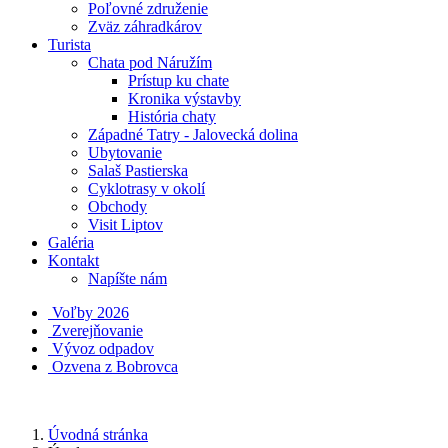
Poľovné združenie
Zväz záhradkárov
Turista
Chata pod Náružím
Prístup ku chate
Kronika výstavby
História chaty
Západné Tatry - Jalovecká dolina
Ubytovanie
Salaš Pastierska
Cyklotrasy v okolí
Obchody
Visit Liptov
Galéria
Kontakt
Napíšte nám
Voľby 2026
Zverejňovanie
Vývoz odpadov
Ozvena z Bobrovca
Úvodná stránka