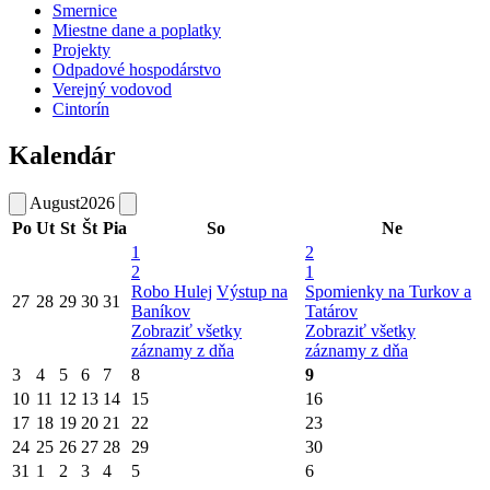
Smernice
Miestne dane a poplatky
Projekty
Odpadové hospodárstvo
Verejný vodovod
Cintorín
Kalendár
August
2026
Po
Ut
St
Št
Pia
So
Ne
1
2
2
1
Robo Hulej
Výstup na
Spomienky na Turkov a
27
28
29
30
31
Baníkov
Tatárov
Zobraziť všetky
Zobraziť všetky
záznamy z dňa
záznamy z dňa
3
4
5
6
7
8
9
10
11
12
13
14
15
16
17
18
19
20
21
22
23
24
25
26
27
28
29
30
31
1
2
3
4
5
6