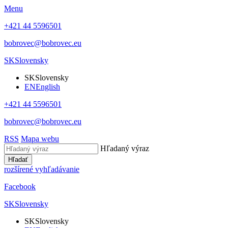
Menu
+421 44 5596501
bobrovec@bobrovec.eu
SK
Slovensky
SK
Slovensky
EN
English
+421 44 5596501
bobrovec@bobrovec.eu
RSS
Mapa webu
Hľadaný výraz
Hľadať
rozšírené vyhľadávanie
Facebook
SK
Slovensky
SK
Slovensky