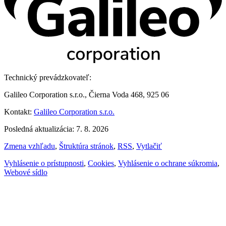
Technický prevádzkovateľ:
Galileo Corporation s.r.o., Čierna Voda 468, 925 06
Kontakt:
Galileo Corporation s.r.o.
Posledná aktualizácia: 7. 8. 2026
Zmena vzhľadu
,
Štruktúra stránok
,
RSS
,
Vytlačiť
Vyhlásenie o prístupnosti
,
Cookies
,
Vyhlásenie o ochrane súkromia
,
Webové sídlo