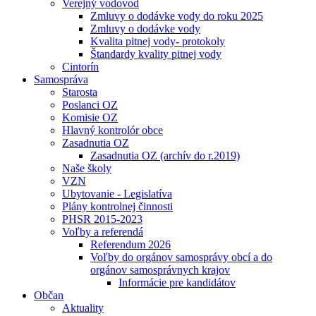
Verejný vodovod
Zmluvy o dodávke vody do roku 2025
Zmluvy o dodávke vody
Kvalita pitnej vody- protokoly
Štandardy kvality pitnej vody
Cintorín
Samospráva
Starosta
Poslanci OZ
Komisie OZ
Hlavný kontrolór obce
Zasadnutia OZ
Zasadnutia OZ (archív do r.2019)
Naše školy
VZN
Ubytovanie - Legislatíva
Plány kontrolnej činnosti
PHSR 2015-2023
Voľby a referendá
Referendum 2026
Voľby do orgánov samosprávy obcí a do
orgánov samosprávnych krajov
Informácie pre kandidátov
Občan
Aktuality