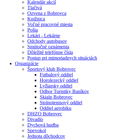
Kalendár akcií
Tlačivá
Ozvena z Bobrovca
Knižnica
Voľné pracovné miesta
Pošta
Lekári - Lekárne
Odchody autobusov
Smútočné oznámenia
Dôležité telefónne čísla
Postup pri mimoriadnych situáciách
Organizácie
Športový klub Bobrovec
Futbalový oddiel
Horolezecký oddiel
Lyžiarsky oddiel
Odbor Turistiky Baníkov
Skialp Bobrovec
Stolnotenisový oddiel
Oddiel aerobiku
DHZO Bobrovec
Divadlo
Dychová hudba
Spevokol
Jednota dôchodcov