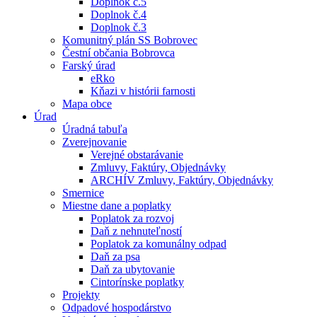
Doplnok č.5
Doplnok č.4
Doplnok č.3
Komunitný plán SS Bobrovec
Čestní občania Bobrovca
Farský úrad
eRko
Kňazi v histórii farnosti
Mapa obce
Úrad
Úradná tabuľa
Zverejnovanie
Verejné obstarávanie
Zmluvy, Faktúry, Objednávky
ARCHÍV Zmluvy, Faktúry, Objednávky
Smernice
Miestne dane a poplatky
Poplatok za rozvoj
Daň z nehnuteľností
Poplatok za komunálny odpad
Daň za psa
Daň za ubytovanie
Cintorínske poplatky
Projekty
Odpadové hospodárstvo