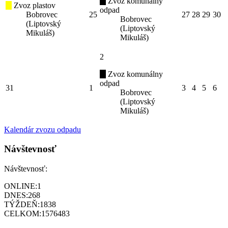
Zvoz komunálny
Zvoz plastov
odpad
Bobrovec
25
27
28
29
30
Bobrovec
(Liptovský
(Liptovský
Mikuláš)
Mikuláš)
2
Zvoz komunálny
odpad
31
1
3
4
5
6
Bobrovec
(Liptovský
Mikuláš)
Kalendár zvozu odpadu
Návštevnosť
Návštevnosť:
ONLINE:
1
DNES:
268
TÝŽDEŇ:
1838
CELKOM:
1576483