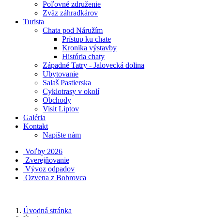
Poľovné združenie
Zväz záhradkárov
Turista
Chata pod Náružím
Prístup ku chate
Kronika výstavby
História chaty
Západné Tatry - Jalovecká dolina
Ubytovanie
Salaš Pastierska
Cyklotrasy v okolí
Obchody
Visit Liptov
Galéria
Kontakt
Napíšte nám
Voľby 2026
Zverejňovanie
Vývoz odpadov
Ozvena z Bobrovca
Úvodná stránka