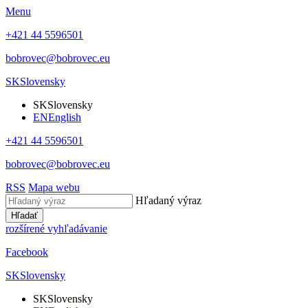
Menu
+421 44 5596501
bobrovec@bobrovec.eu
SK
Slovensky
SK
Slovensky
EN
English
+421 44 5596501
bobrovec@bobrovec.eu
RSS
Mapa webu
Hľadaný výraz
Hľadať
rozšírené vyhľadávanie
Facebook
SK
Slovensky
SK
Slovensky