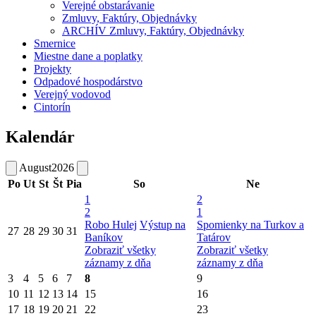
Verejné obstarávanie
Zmluvy, Faktúry, Objednávky
ARCHÍV Zmluvy, Faktúry, Objednávky
Smernice
Miestne dane a poplatky
Projekty
Odpadové hospodárstvo
Verejný vodovod
Cintorín
Kalendár
August
2026
Po
Ut
St
Št
Pia
So
Ne
1
2
2
1
Robo Hulej
Výstup na
Spomienky na Turkov a
27
28
29
30
31
Baníkov
Tatárov
Zobraziť všetky
Zobraziť všetky
záznamy z dňa
záznamy z dňa
3
4
5
6
7
8
9
10
11
12
13
14
15
16
17
18
19
20
21
22
23