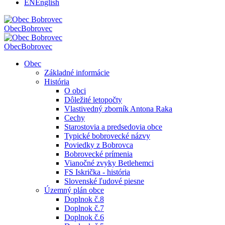
EN
English
Obec
Bobrovec
Obec
Bobrovec
Obec
Základné informácie
História
O obci
Dôležité letopočty
Vlastivedný zborník Antona Raka
Cechy
Starostovia a predsedovia obce
Typické bobrovecké názvy
Poviedky z Bobrovca
Bobrovecké prímenia
Vianočné zvyky Betlehemci
FS Iskrička - história
Slovenské ľudové piesne
Územný plán obce
Doplnok č.8
Doplnok č.7
Doplnok č.6