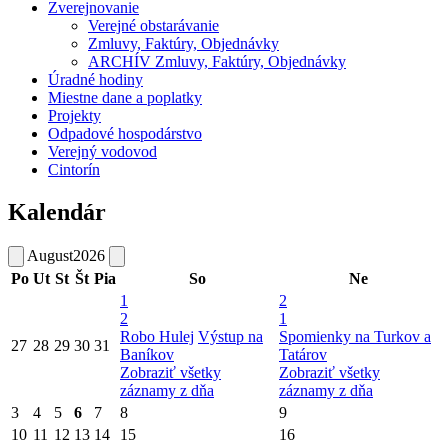
Zverejnovanie
Verejné obstarávanie
Zmluvy, Faktúry, Objednávky
ARCHÍV Zmluvy, Faktúry, Objednávky
Úradné hodiny
Miestne dane a poplatky
Projekty
Odpadové hospodárstvo
Verejný vodovod
Cintorín
Kalendár
August
2026
Po
Ut
St
Št
Pia
So
Ne
1
2
2
1
Robo Hulej
Výstup na
Spomienky na Turkov a
27
28
29
30
31
Baníkov
Tatárov
Zobraziť všetky
Zobraziť všetky
záznamy z dňa
záznamy z dňa
3
4
5
6
7
8
9
10
11
12
13
14
15
16