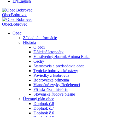
EN
English
Obec
Bobrovec
Obec
Bobrovec
Obec
Základné informácie
História
O obci
Dôležité letopočty
Vlastivedný zborník Antona Raka
Cechy
Starostovia a predsedovia obce
Typické bobrovecké názvy
Poviedky z Bobrovca
Bobrovecké prímenia
Vianočné zvyky Betlehemci
FS Iskrička - história
Slovenské ľudové piesne
Územný plán obce
Doplnok č.8
Doplnok č.7
Doplnok č.6