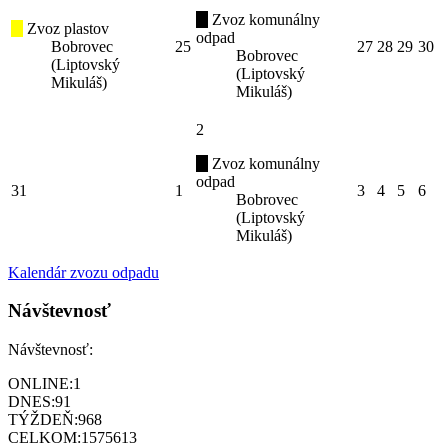
Zvoz komunálny
Zvoz plastov
odpad
Bobrovec
25
27
28
29
30
Bobrovec
(Liptovský
(Liptovský
Mikuláš)
Mikuláš)
2
Zvoz komunálny
odpad
31
1
3
4
5
6
Bobrovec
(Liptovský
Mikuláš)
Kalendár zvozu odpadu
Návštevnosť
Návštevnosť:
ONLINE:
1
DNES:
91
TÝŽDEŇ:
968
CELKOM:
1575613