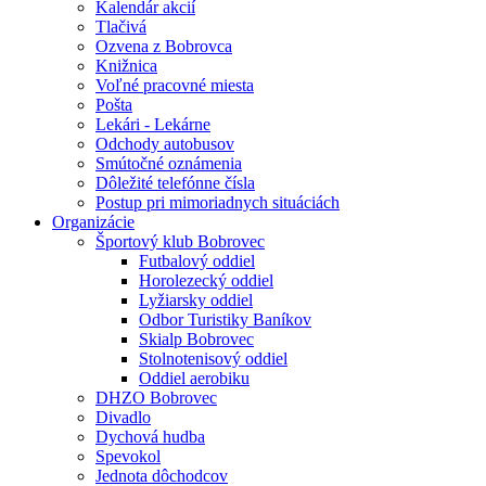
Kalendár akcií
Tlačivá
Ozvena z Bobrovca
Knižnica
Voľné pracovné miesta
Pošta
Lekári - Lekárne
Odchody autobusov
Smútočné oznámenia
Dôležité telefónne čísla
Postup pri mimoriadnych situáciách
Organizácie
Športový klub Bobrovec
Futbalový oddiel
Horolezecký oddiel
Lyžiarsky oddiel
Odbor Turistiky Baníkov
Skialp Bobrovec
Stolnotenisový oddiel
Oddiel aerobiku
DHZO Bobrovec
Divadlo
Dychová hudba
Spevokol
Jednota dôchodcov