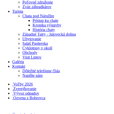
Poľovné združenie
Zväz záhradkárov
Turista
Chata pod Náružím
Prístup ku chate
Kronika výstavby
História chaty
Západné Tatry - Jalovecká dolina
Ubytovanie
Salaš Pastierska
Cyklotrasy v okolí
Obchody
Visit Liptov
Galéria
Kontakt
Dôležité telefónne čísla
Napíšte nám
Voľby 2026
Zverejňovanie
Vývoz odpadov
Ozvena z Bobrovca