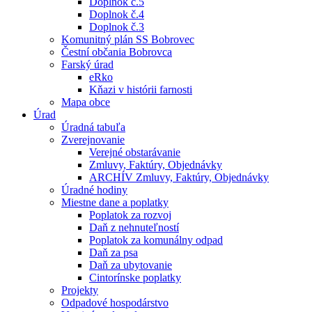
Doplnok č.5
Doplnok č.4
Doplnok č.3
Komunitný plán SS Bobrovec
Čestní občania Bobrovca
Farský úrad
eRko
Kňazi v histórii farnosti
Mapa obce
Úrad
Úradná tabuľa
Zverejnovanie
Verejné obstarávanie
Zmluvy, Faktúry, Objednávky
ARCHÍV Zmluvy, Faktúry, Objednávky
Úradné hodiny
Miestne dane a poplatky
Poplatok za rozvoj
Daň z nehnuteľností
Poplatok za komunálny odpad
Daň za psa
Daň za ubytovanie
Cintorínske poplatky
Projekty
Odpadové hospodárstvo