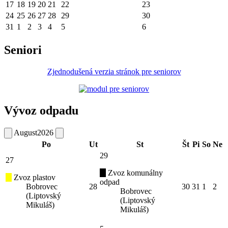
17
18
19
20
21
22
23
24
25
26
27
28
29
30
31
1
2
3
4
5
6
Seniori
Zjednodušená verzia stránok pre seniorov
Vývoz odpadu
August
2026
Po
Ut
St
Št
Pi
So
Ne
29
27
Zvoz komunálny
Zvoz plastov
odpad
Bobrovec
28
30
31
1
2
Bobrovec
(Liptovský
(Liptovský
Mikuláš)
Mikuláš)