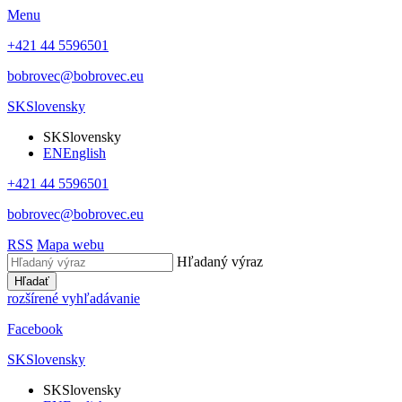
Menu
+421 44 5596501
bobrovec@bobrovec.eu
SK
Slovensky
SK
Slovensky
EN
English
+421 44 5596501
bobrovec@bobrovec.eu
RSS
Mapa webu
Hľadaný výraz
Hľadať
rozšírené vyhľadávanie
Facebook
SK
Slovensky
SK
Slovensky