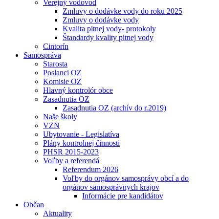
Verejný vodovod
Zmluvy o dodávke vody do roku 2025
Zmluvy o dodávke vody
Kvalita pitnej vody- protokoly
Štandardy kvality pitnej vody
Cintorín
Samospráva
Starosta
Poslanci OZ
Komisie OZ
Hlavný kontrolór obce
Zasadnutia OZ
Zasadnutia OZ (archív do r.2019)
Naše školy
VZN
Ubytovanie - Legislatíva
Plány kontrolnej činnosti
PHSR 2015-2023
Voľby a referendá
Referendum 2026
Voľby do orgánov samosprávy obcí a do
orgánov samosprávnych krajov
Informácie pre kandidátov
Občan
Aktuality