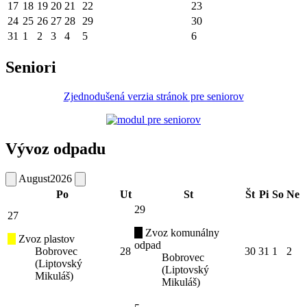
17
18
19
20
21
22
23
24
25
26
27
28
29
30
31
1
2
3
4
5
6
Seniori
Zjednodušená verzia stránok pre seniorov
Vývoz odpadu
August
2026
Po
Ut
St
Št
Pi
So
Ne
29
27
Zvoz komunálny
Zvoz plastov
odpad
Bobrovec
28
30
31
1
2
Bobrovec
(Liptovský
(Liptovský
Mikuláš)
Mikuláš)