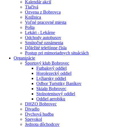
Kalendár akcií
Tlačivá
Ozvena z Bobrovca
Knižnica
Voľné pracovné miesta
Pošta
Lekári - Lekárne
Odchody autobusov
Smútočné oznámenia
Dôležité telefónne čísla
Postup pri mimoriadnych situáciách
Organizácie
Športový klub Bobrovec
Futbalový oddiel
Horolezecký oddiel
Lyžiarsky oddiel
Odbor Turistiky Baníkov
Skialp Bobrovec
Stolnotenisový oddiel
Oddiel aerobiku
DHZO Bobrovec
Divadlo
Dychová hudba
Spevokol
Jednota dôchodcov