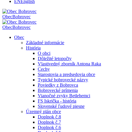
EN
English
Obec
Bobrovec
Obec
Bobrovec
Obec
Základné informácie
História
O obci
Dôležité letopočty
Vlastivedný zborník Antona Raka
Cechy
Starostovia a predsedovia obce
Typické bobrovecké názvy
Poviedky z Bobrovca
Bobrovecké prímenia
Vianočné zvyky Betlehemci
FS Iskrička - história
Slovenské ľudové piesne
Územný plán obce
Doplnok č.8
Doplnok č.7
Doplnok č.6