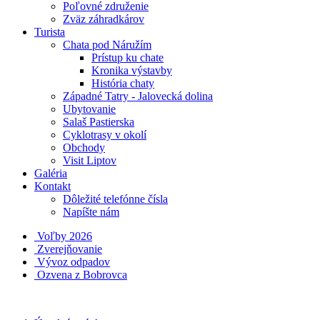
Poľovné združenie
Zväz záhradkárov
Turista
Chata pod Náružím
Prístup ku chate
Kronika výstavby
História chaty
Západné Tatry - Jalovecká dolina
Ubytovanie
Salaš Pastierska
Cyklotrasy v okolí
Obchody
Visit Liptov
Galéria
Kontakt
Dôležité telefónne čísla
Napíšte nám
Voľby 2026
Zverejňovanie
Vývoz odpadov
Ozvena z Bobrovca