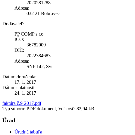
2020581288
Adresa:
032 21 Bobrovec
Dodávateľ:
PP COMP s.r.o.
IČO:
36782009
DIČ:
2022384683
Adresa:
SNP 142, Svit
Dátum doručenia:
17. 1. 2017
Dátum splatnosti:
24. 1. 2017
faktúra č.9-2017.pdf
Typ súboru: PDF dokument, Veľkosť: 82,94 kB
Úrad
Úradná tabuľa