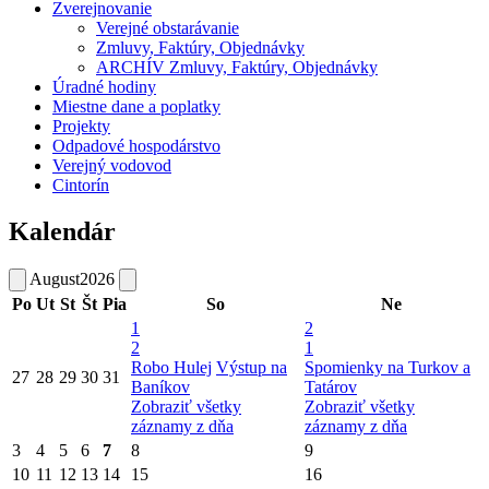
Zverejnovanie
Verejné obstarávanie
Zmluvy, Faktúry, Objednávky
ARCHÍV Zmluvy, Faktúry, Objednávky
Úradné hodiny
Miestne dane a poplatky
Projekty
Odpadové hospodárstvo
Verejný vodovod
Cintorín
Kalendár
August
2026
Po
Ut
St
Št
Pia
So
Ne
1
2
2
1
Robo Hulej
Výstup na
Spomienky na Turkov a
27
28
29
30
31
Baníkov
Tatárov
Zobraziť všetky
Zobraziť všetky
záznamy z dňa
záznamy z dňa
3
4
5
6
7
8
9
10
11
12
13
14
15
16