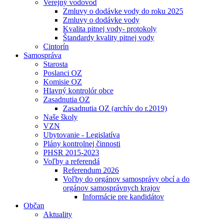
Verejný vodovod
Zmluvy o dodávke vody do roku 2025
Zmluvy o dodávke vody
Kvalita pitnej vody- protokoly
Štandardy kvality pitnej vody
Cintorín
Samospráva
Starosta
Poslanci OZ
Komisie OZ
Hlavný kontrolór obce
Zasadnutia OZ
Zasadnutia OZ (archív do r.2019)
Naše školy
VZN
Ubytovanie - Legislatíva
Plány kontrolnej činnosti
PHSR 2015-2023
Voľby a referendá
Referendum 2026
Voľby do orgánov samosprávy obcí a do
orgánov samosprávnych krajov
Informácie pre kandidátov
Občan
Aktuality