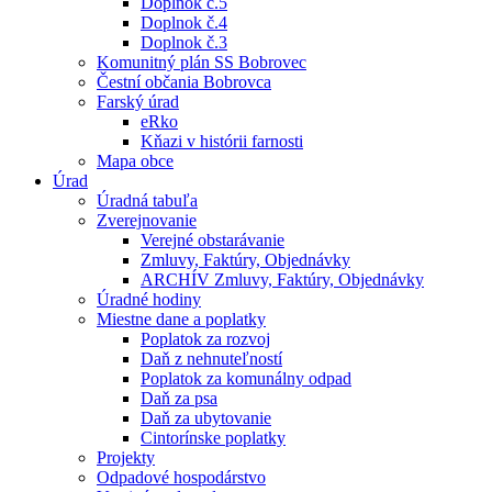
Doplnok č.5
Doplnok č.4
Doplnok č.3
Komunitný plán SS Bobrovec
Čestní občania Bobrovca
Farský úrad
eRko
Kňazi v histórii farnosti
Mapa obce
Úrad
Úradná tabuľa
Zverejnovanie
Verejné obstarávanie
Zmluvy, Faktúry, Objednávky
ARCHÍV Zmluvy, Faktúry, Objednávky
Úradné hodiny
Miestne dane a poplatky
Poplatok za rozvoj
Daň z nehnuteľností
Poplatok za komunálny odpad
Daň za psa
Daň za ubytovanie
Cintorínske poplatky
Projekty
Odpadové hospodárstvo