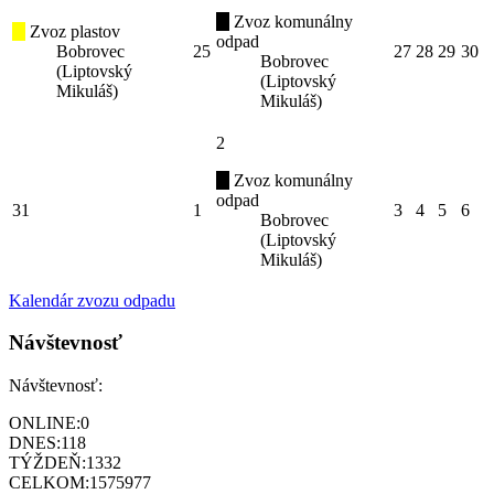
Zvoz komunálny
Zvoz plastov
odpad
Bobrovec
25
27
28
29
30
Bobrovec
(Liptovský
(Liptovský
Mikuláš)
Mikuláš)
2
Zvoz komunálny
odpad
31
1
3
4
5
6
Bobrovec
(Liptovský
Mikuláš)
Kalendár zvozu odpadu
Návštevnosť
Návštevnosť:
ONLINE:
0
DNES:
118
TÝŽDEŇ:
1332
CELKOM:
1575977