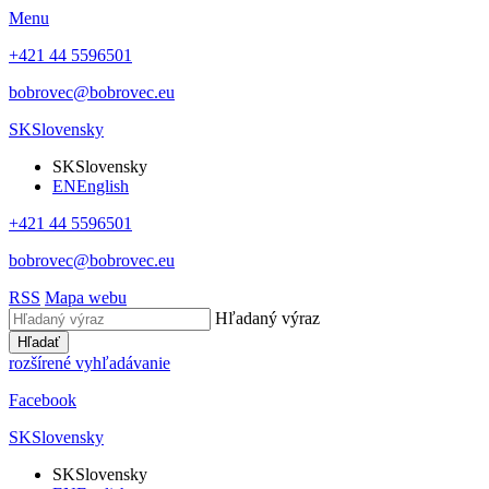
Menu
+421 44 5596501
bobrovec@bobrovec.eu
SK
Slovensky
SK
Slovensky
EN
English
+421 44 5596501
bobrovec@bobrovec.eu
RSS
Mapa webu
Hľadaný výraz
Hľadať
rozšírené vyhľadávanie
Facebook
SK
Slovensky
SK
Slovensky