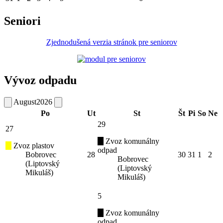
Seniori
Zjednodušená verzia stránok pre seniorov
Vývoz odpadu
August
2026
Po
Ut
St
Št
Pi
So
Ne
29
27
Zvoz komunálny
Zvoz plastov
odpad
Bobrovec
28
30
31
1
2
Bobrovec
(Liptovský
(Liptovský
Mikuláš)
Mikuláš)
5
Zvoz komunálny
odpad