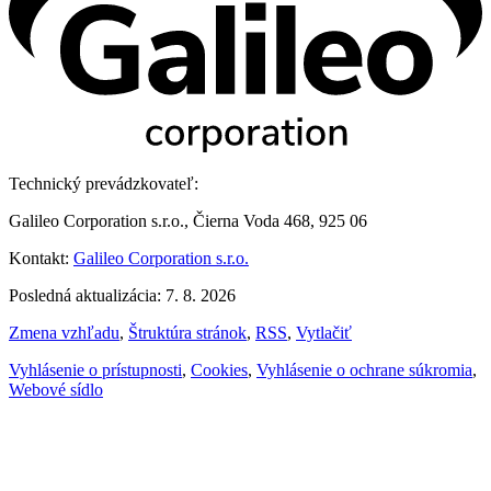
Technický prevádzkovateľ:
Galileo Corporation s.r.o., Čierna Voda 468, 925 06
Kontakt:
Galileo Corporation s.r.o.
Posledná aktualizácia: 7. 8. 2026
Zmena vzhľadu
,
Štruktúra stránok
,
RSS
,
Vytlačiť
Vyhlásenie o prístupnosti
,
Cookies
,
Vyhlásenie o ochrane súkromia
,
Webové sídlo