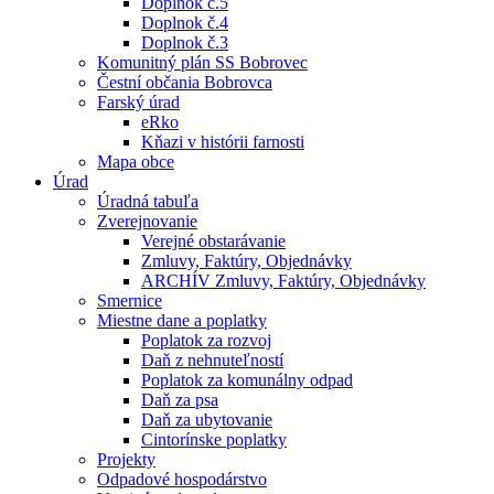
Doplnok č.5
Doplnok č.4
Doplnok č.3
Komunitný plán SS Bobrovec
Čestní občania Bobrovca
Farský úrad
eRko
Kňazi v histórii farnosti
Mapa obce
Úrad
Úradná tabuľa
Zverejnovanie
Verejné obstarávanie
Zmluvy, Faktúry, Objednávky
ARCHÍV Zmluvy, Faktúry, Objednávky
Smernice
Miestne dane a poplatky
Poplatok za rozvoj
Daň z nehnuteľností
Poplatok za komunálny odpad
Daň za psa
Daň za ubytovanie
Cintorínske poplatky
Projekty
Odpadové hospodárstvo