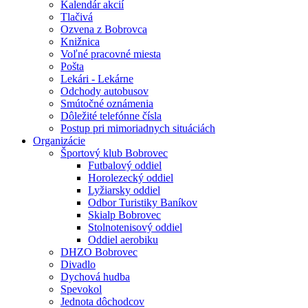
Kalendár akcií
Tlačivá
Ozvena z Bobrovca
Knižnica
Voľné pracovné miesta
Pošta
Lekári - Lekárne
Odchody autobusov
Smútočné oznámenia
Dôležité telefónne čísla
Postup pri mimoriadnych situáciách
Organizácie
Športový klub Bobrovec
Futbalový oddiel
Horolezecký oddiel
Lyžiarsky oddiel
Odbor Turistiky Baníkov
Skialp Bobrovec
Stolnotenisový oddiel
Oddiel aerobiku
DHZO Bobrovec
Divadlo
Dychová hudba
Spevokol
Jednota dôchodcov