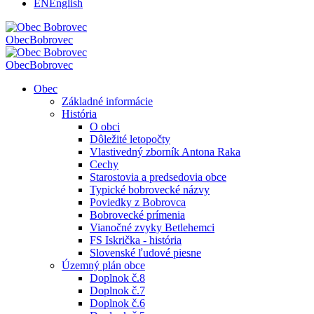
EN
English
Obec
Bobrovec
Obec
Bobrovec
Obec
Základné informácie
História
O obci
Dôležité letopočty
Vlastivedný zborník Antona Raka
Cechy
Starostovia a predsedovia obce
Typické bobrovecké názvy
Poviedky z Bobrovca
Bobrovecké prímenia
Vianočné zvyky Betlehemci
FS Iskrička - história
Slovenské ľudové piesne
Územný plán obce
Doplnok č.8
Doplnok č.7
Doplnok č.6