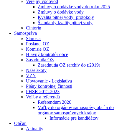
Verejný vodovod
Zmluvy o dodávke vody do roku 2025
Zmluvy o dodávke vody
Kvalita pitnej vody- protokoly
Štandardy kvality pitnej vody
Cintorín
Samospráva
Starosta
Poslanci OZ
Komisie OZ
Hlavný kontrolór obce
Zasadnutia OZ
Zasadnutia OZ (archív do r.2019)
Naše školy
VZN
Ubytovanie - Legislatíva
Plány kontrolnej činnosti
PHSR 2015-2023
Voľby a referendá
Referendum 2026
Voľby do orgánov samosprávy obcí a do
orgánov samosprávnych krajov
Informácie pre kandidátov
Občan
Aktuality