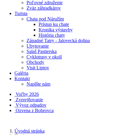
Poľovné združenie
Zväz záhradkárov
Turista
Chata pod Náružím
Prístup ku chate
Kronika výstavby
História chaty
Západné Tatry - Jalovecká dolina
Ubytovanie
Salaš Pastierska
Cyklotrasy v okolí
Obchody
Visit Liptov
Galéria
Kontakt
Napíšte nám
Voľby 2026
Zverejňovanie
Vývoz odpadov
Ozvena z Bobrovca
Úvodná stránka