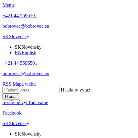
Menu
+421 44 5596501
bobrovec@bobrovec.eu
SK
Slovensky
SK
Slovensky
EN
English
+421 44 5596501
bobrovec@bobrovec.eu
RSS
Mapa webu
Hľadaný výraz
Hľadať
rozšírené vyhľadávanie
Facebook
SK
Slovensky
SK
Slovensky