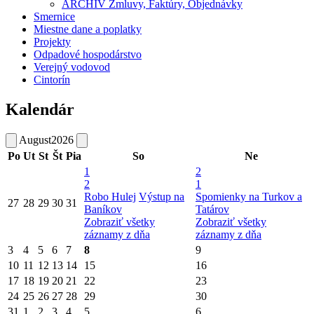
ARCHÍV Zmluvy, Faktúry, Objednávky
Smernice
Miestne dane a poplatky
Projekty
Odpadové hospodárstvo
Verejný vodovod
Cintorín
Kalendár
August
2026
Po
Ut
St
Št
Pia
So
Ne
1
2
2
1
Robo Hulej
Výstup na
Spomienky na Turkov a
27
28
29
30
31
Baníkov
Tatárov
Zobraziť všetky
Zobraziť všetky
záznamy z dňa
záznamy z dňa
3
4
5
6
7
8
9
10
11
12
13
14
15
16
17
18
19
20
21
22
23
24
25
26
27
28
29
30
31
1
2
3
4
5
6