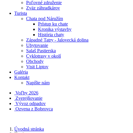
Poľovné združenie
Zväz záhradkárov
Turista
Chata pod Náružím
Prístup ku chate
Kronika výstavby
História chaty
Západné Tatry - Jalovecká dolina
Ubytovanie
Salaš Pastierska
Cyklotrasy v okolí
Obchody
Visit Liptov
Galéria
Kontakt
Napíšte nám
Voľby 2026
Zverejňovanie
Vývoz odpadov
Ozvena z Bobrovca
Úvodná stránka