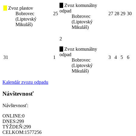
Zvoz komunálny
Zvoz plastov
odpad
Bobrovec
25
27
28
29
30
Bobrovec
(Liptovský
(Liptovský
Mikuláš)
Mikuláš)
2
Zvoz komunálny
odpad
31
1
3
4
5
6
Bobrovec
(Liptovský
Mikuláš)
Kalendár zvozu odpadu
Návštevnosť
Návštevnosť:
ONLINE:
0
DNES:
299
TÝŽDEŇ:
299
CELKOM:
1577256