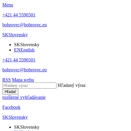
Menu
+421 44 5596501
bobrovec@bobrovec.eu
SK
Slovensky
SK
Slovensky
EN
English
+421 44 5596501
bobrovec@bobrovec.eu
RSS
Mapa webu
Hľadaný výraz
Hľadať
rozšírené vyhľadávanie
Facebook
SK
Slovensky
SK
Slovensky