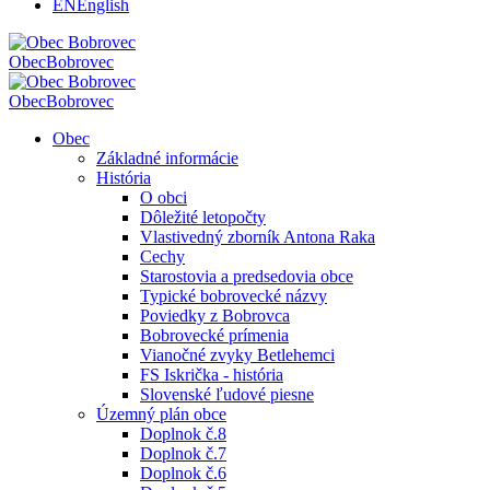
EN
English
Obec
Bobrovec
Obec
Bobrovec
Obec
Základné informácie
História
O obci
Dôležité letopočty
Vlastivedný zborník Antona Raka
Cechy
Starostovia a predsedovia obce
Typické bobrovecké názvy
Poviedky z Bobrovca
Bobrovecké prímenia
Vianočné zvyky Betlehemci
FS Iskrička - história
Slovenské ľudové piesne
Územný plán obce
Doplnok č.8
Doplnok č.7
Doplnok č.6