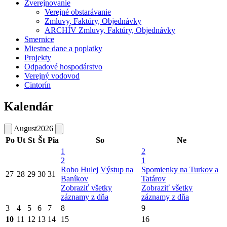
Zverejnovanie
Verejné obstarávanie
Zmluvy, Faktúry, Objednávky
ARCHÍV Zmluvy, Faktúry, Objednávky
Smernice
Miestne dane a poplatky
Projekty
Odpadové hospodárstvo
Verejný vodovod
Cintorín
Kalendár
August
2026
Po
Ut
St
Št
Pia
So
Ne
1
2
2
1
Robo Hulej
Výstup na
Spomienky na Turkov a
27
28
29
30
31
Baníkov
Tatárov
Zobraziť všetky
Zobraziť všetky
záznamy z dňa
záznamy z dňa
3
4
5
6
7
8
9
10
11
12
13
14
15
16