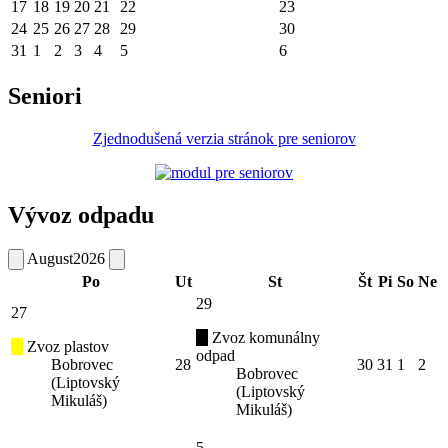
17
18
19
20
21
22
23
24
25
26
27
28
29
30
31
1
2
3
4
5
6
Seniori
Zjednodušená verzia stránok pre seniorov
Vývoz odpadu
August
2026
Po
Ut
St
Št
Pi
So
Ne
29
27
Zvoz komunálny
Zvoz plastov
odpad
Bobrovec
28
30
31
1
2
Bobrovec
(Liptovský
(Liptovský
Mikuláš)
Mikuláš)
5