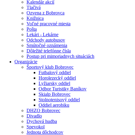
Kalendár akcií
Tlačivá
Ozvena z Bobrovca
Knižnica
Voľné pracovné miesta
Pošta
Lekári - Lekárne
Odchody autobusov
Smútočné oznámenia
Dôležité telefónne čísla
Postup pri mimoriadnych situáciách
Organizácie
Športový klub Bobrovec
Futbalový oddiel
Horolezecký oddiel
Lyžiarsky oddiel
Odbor Turistiky Baníkov
Skialp Bobrovec
Stolnotenisový oddiel
Oddiel aerobiku
DHZO Bobrovec
Divadlo
Dychová hudba
Spevokol
Jednota dôchodcov