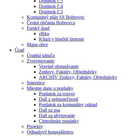
Doplnok č.5
Doplnok č.4
Doplnok č.3
Komunitný plán SS Bobrovec
Čestní občania Bobrovca
Farský úrad
eRko
Kňazi v histórii farnosti
Mapa obce
Úrad
Úradná tabuľa
Zverejnovanie
Verejné obstarávanie
Zmluvy, Faktúry, Objednávky
ARCHÍV Zmluvy, Faktúry, Objednávky
Smernice
Miestne dane a poplatky
Poplatok za rozvoj
Daň z nehnuteľností
Poplatok za komunálny odpad
Daň za psa
Daň za ubytovanie
Cintorínske poplatky
Projekty
Odpadové hospodárstvo