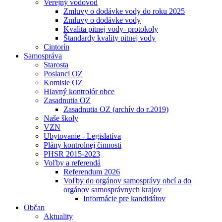
Verejný vodovod
Zmluvy o dodávke vody do roku 2025
Zmluvy o dodávke vody
Kvalita pitnej vody- protokoly
Štandardy kvality pitnej vody
Cintorín
Samospráva
Starosta
Poslanci OZ
Komisie OZ
Hlavný kontrolór obce
Zasadnutia OZ
Zasadnutia OZ (archív do r.2019)
Naše školy
VZN
Ubytovanie - Legislatíva
Plány kontrolnej činnosti
PHSR 2015-2023
Voľby a referendá
Referendum 2026
Voľby do orgánov samosprávy obcí a do
orgánov samosprávnych krajov
Informácie pre kandidátov
Občan
Aktuality