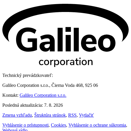
Technický prevádzkovateľ:
Galileo Corporation s.r.o., Čierna Voda 468, 925 06
Kontakt:
Galileo Corporation s.r.o.
Posledná aktualizácia: 7. 8. 2026
Zmena vzhľadu
,
Štruktúra stránok
,
RSS
,
Vytlačiť
Vyhlásenie o prístupnosti
,
Cookies
,
Vyhlásenie o ochrane súkromia
,
Webové sídlo