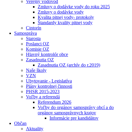
Verejný vodovod
Zmluvy o dodávke vody do roku 2025
Zmluvy o dodávke vody
Kvalita pitnej vody- protokoly
Štandardy kvality pitnej vody
Cintorín
Samospráva
Starosta
Poslanci OZ
Komisie OZ
Hlavný kontrolór obce
Zasadnutia OZ
Zasadnutia OZ (archív do r.2019)
Naše školy
VZN
Ubytovanie - Legislatíva
Plány kontrolnej činnosti
PHSR 2015-2023
Voľby a referendá
Referendum 2026
Voľby do orgánov samosprávy obcí a do
orgánov samosprávnych krajov
Informácie pre kandidátov
Občan
Aktuality