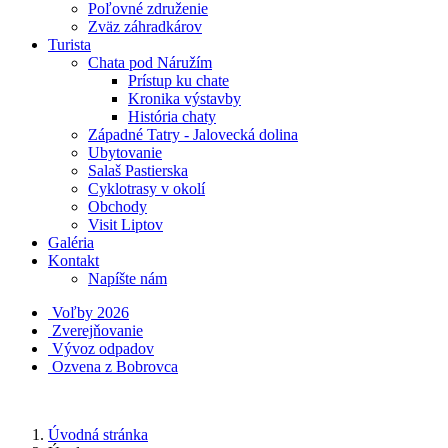
Poľovné združenie
Zväz záhradkárov
Turista
Chata pod Náružím
Prístup ku chate
Kronika výstavby
História chaty
Západné Tatry - Jalovecká dolina
Ubytovanie
Salaš Pastierska
Cyklotrasy v okolí
Obchody
Visit Liptov
Galéria
Kontakt
Napíšte nám
Voľby 2026
Zverejňovanie
Vývoz odpadov
Ozvena z Bobrovca
Úvodná stránka