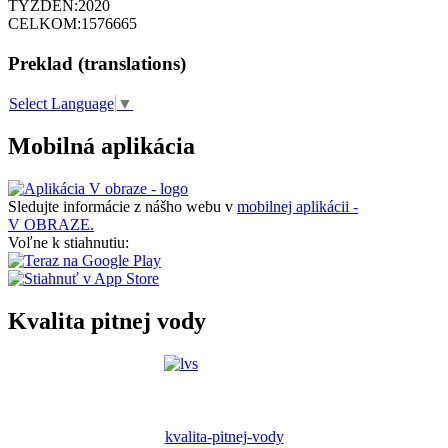
TÝŽDEŇ:
2020
CELKOM:
1576665
Preklad (translations)
Select Language
▼
Mobilná aplikácia
Sledujte informácie z nášho webu v
mobilnej aplikácii -
V OBRAZE.
Voľne k stiahnutiu:
Kvalita pitnej vody
kvalita-pitnej-vody