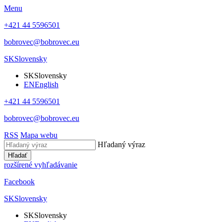
Menu
+421 44 5596501
bobrovec@bobrovec.eu
SK
Slovensky
SK
Slovensky
EN
English
+421 44 5596501
bobrovec@bobrovec.eu
RSS
Mapa webu
Hľadaný výraz
Hľadať
rozšírené vyhľadávanie
Facebook
SK
Slovensky
SK
Slovensky