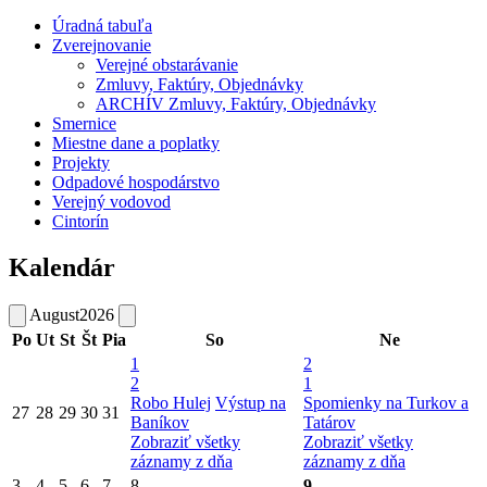
Úradná tabuľa
Zverejnovanie
Verejné obstarávanie
Zmluvy, Faktúry, Objednávky
ARCHÍV Zmluvy, Faktúry, Objednávky
Smernice
Miestne dane a poplatky
Projekty
Odpadové hospodárstvo
Verejný vodovod
Cintorín
Kalendár
August
2026
Po
Ut
St
Št
Pia
So
Ne
1
2
2
1
Robo Hulej
Výstup na
Spomienky na Turkov a
27
28
29
30
31
Baníkov
Tatárov
Zobraziť všetky
Zobraziť všetky
záznamy z dňa
záznamy z dňa
3
4
5
6
7
8
9