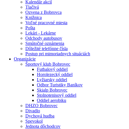
Kalendár akcií
Tlačivá
Ozvena z Bobrovca
Knižnica
Voľné pracovné miesta
Pošta
Lekári - Lekárne
Odchody autobusov
Smútočné oznámenia
Dôležité telefónne čísla
Postup pri mimoriadnych situáciách
Organizácie
Športový klub Bobrovec
Futbalový oddiel
Horolezecký oddiel
Lyžiarsky oddiel
Odbor Turistiky Baníkov
Skialp Bobrovec
Stolnotenisový oddiel
Oddiel aerobiku
DHZO Bobrovec
Divadlo
Dychová hudba
Spevokol
Jednota dôchodcov