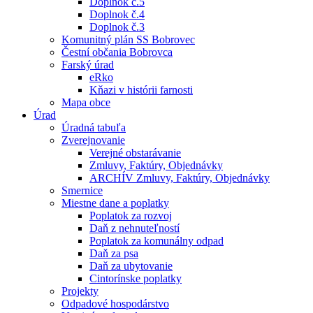
Doplnok č.5
Doplnok č.4
Doplnok č.3
Komunitný plán SS Bobrovec
Čestní občania Bobrovca
Farský úrad
eRko
Kňazi v histórii farnosti
Mapa obce
Úrad
Úradná tabuľa
Zverejnovanie
Verejné obstarávanie
Zmluvy, Faktúry, Objednávky
ARCHÍV Zmluvy, Faktúry, Objednávky
Smernice
Miestne dane a poplatky
Poplatok za rozvoj
Daň z nehnuteľností
Poplatok za komunálny odpad
Daň za psa
Daň za ubytovanie
Cintorínske poplatky
Projekty
Odpadové hospodárstvo