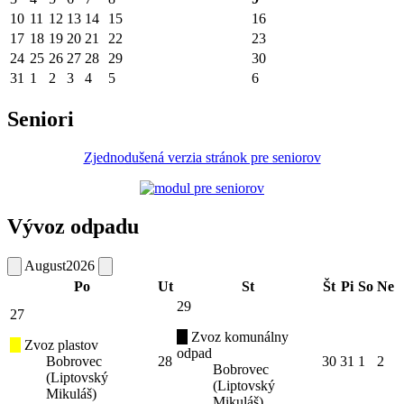
10
11
12
13
14
15
16
17
18
19
20
21
22
23
24
25
26
27
28
29
30
31
1
2
3
4
5
6
Seniori
Zjednodušená verzia stránok pre seniorov
Vývoz odpadu
August
2026
Po
Ut
St
Št
Pi
So
Ne
29
27
Zvoz komunálny
Zvoz plastov
odpad
Bobrovec
28
30
31
1
2
Bobrovec
(Liptovský
(Liptovský
Mikuláš)
Mikuláš)