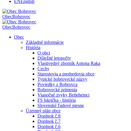
EN
English
Obec
Bobrovec
Obec
Bobrovec
Obec
Základné informácie
História
O obci
Dôležité letopočty
Vlastivedný zborník Antona Raka
Cechy
Starostovia a predsedovia obce
Typické bobrovecké názvy
Poviedky z Bobrovca
Bobrovecké prímenia
Vianočné zvyky Betlehemci
FS Iskrička - história
Slovenské ľudové piesne
Územný plán obce
Doplnok č.8
Doplnok č.7
Doplnok č.6