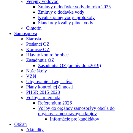
Verejný vodovod
Zmluvy o dodávke vody do roku 2025
Zmluvy o dodávke vody
Kvalita pitnej vody- protokoly
Štandardy kvality pitnej vody
Cintorín
Samospráva
Starosta
Poslanci OZ
Komisie OZ
Hlavný kontrolór obce
Zasadnutia OZ
Zasadnutia OZ (archív do r.2019)
Naše školy
VZN
Ubytovanie - Legislatíva
Plány kontrolnej činnosti
PHSR 2015-2023
Voľby a referendá
Referendum 2026
Voľby do orgánov samosprávy obcí a do
orgánov samosprávnych krajov
Informácie pre kandidátov
Občan
Aktuality