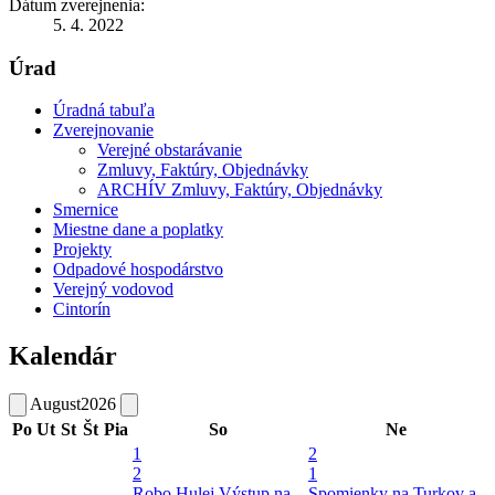
Dátum zverejnenia:
5. 4. 2022
Úrad
Úradná tabuľa
Zverejnovanie
Verejné obstarávanie
Zmluvy, Faktúry, Objednávky
ARCHÍV Zmluvy, Faktúry, Objednávky
Smernice
Miestne dane a poplatky
Projekty
Odpadové hospodárstvo
Verejný vodovod
Cintorín
Kalendár
August
2026
Po
Ut
St
Št
Pia
So
Ne
1
2
2
1
Robo Hulej
Výstup na
Spomienky na Turkov a