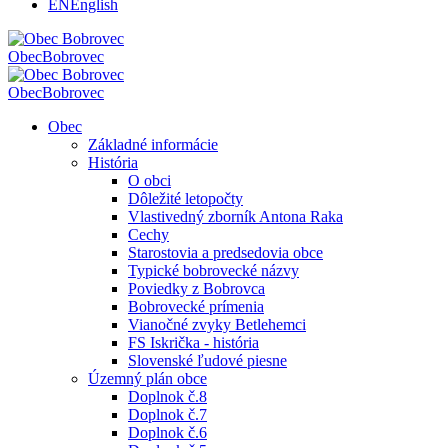
EN
English
Obec
Bobrovec
Obec
Bobrovec
Obec
Základné informácie
História
O obci
Dôležité letopočty
Vlastivedný zborník Antona Raka
Cechy
Starostovia a predsedovia obce
Typické bobrovecké názvy
Poviedky z Bobrovca
Bobrovecké prímenia
Vianočné zvyky Betlehemci
FS Iskrička - história
Slovenské ľudové piesne
Územný plán obce
Doplnok č.8
Doplnok č.7
Doplnok č.6