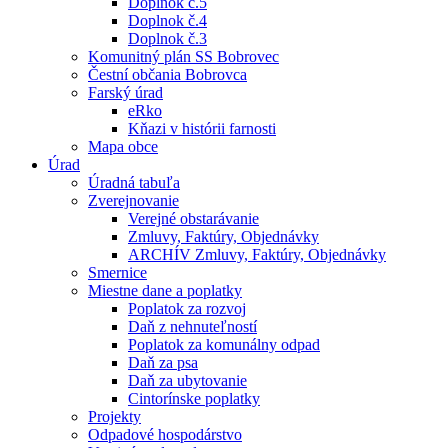
Doplnok č.5
Doplnok č.4
Doplnok č.3
Komunitný plán SS Bobrovec
Čestní občania Bobrovca
Farský úrad
eRko
Kňazi v histórii farnosti
Mapa obce
Úrad
Úradná tabuľa
Zverejnovanie
Verejné obstarávanie
Zmluvy, Faktúry, Objednávky
ARCHÍV Zmluvy, Faktúry, Objednávky
Smernice
Miestne dane a poplatky
Poplatok za rozvoj
Daň z nehnuteľností
Poplatok za komunálny odpad
Daň za psa
Daň za ubytovanie
Cintorínske poplatky
Projekty
Odpadové hospodárstvo