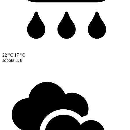
22 °C
17 °C
sobota
8. 8.