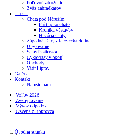
Poľovné združenie
Zväz záhradkárov
Turista
Chata pod Náružím
Prístup ku chate
Kronika výstavby
História chaty
Západné Tatry - Jalovecká dolina
Ubytovanie
Salaš Pastierska
Cyklotrasy v okolí
Obchody
Visit Liptov
Galéria
Kontakt
Napíšte nám
Voľby 2026
Zverejňovanie
Vývoz odpadov
Ozvena z Bobrovca
Úvodná stránka