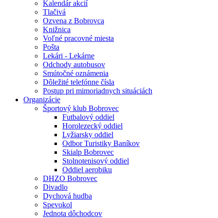
Kalendár akcií
Tlačivá
Ozvena z Bobrovca
Knižnica
Voľné pracovné miesta
Pošta
Lekári - Lekárne
Odchody autobusov
Smútočné oznámenia
Dôležité telefónne čísla
Postup pri mimoriadnych situáciách
Organizácie
Športový klub Bobrovec
Futbalový oddiel
Horolezecký oddiel
Lyžiarsky oddiel
Odbor Turistiky Baníkov
Skialp Bobrovec
Stolnotenisový oddiel
Oddiel aerobiku
DHZO Bobrovec
Divadlo
Dychová hudba
Spevokol
Jednota dôchodcov