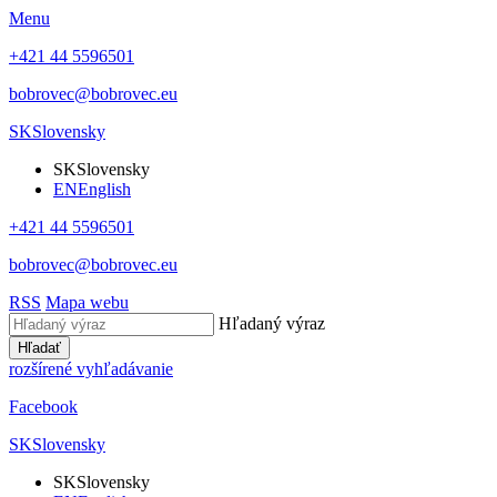
Menu
+421 44 5596501
bobrovec@bobrovec.eu
SK
Slovensky
SK
Slovensky
EN
English
+421 44 5596501
bobrovec@bobrovec.eu
RSS
Mapa webu
Hľadaný výraz
Hľadať
rozšírené vyhľadávanie
Facebook
SK
Slovensky
SK
Slovensky