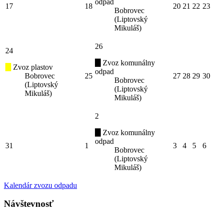
odpad
17
18
20
21
22
23
Bobrovec
(Liptovský
Mikuláš)
26
24
Zvoz komunálny
Zvoz plastov
odpad
Bobrovec
25
27
28
29
30
Bobrovec
(Liptovský
(Liptovský
Mikuláš)
Mikuláš)
2
Zvoz komunálny
odpad
31
1
3
4
5
6
Bobrovec
(Liptovský
Mikuláš)
Kalendár zvozu odpadu
Návštevnosť