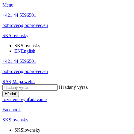
Menu
+421 44 5596501
bobrovec@bobrovec.eu
SK
Slovensky
SK
Slovensky
EN
English
+421 44 5596501
bobrovec@bobrovec.eu
RSS
Mapa webu
Hľadaný výraz
Hľadať
rozšírené vyhľadávanie
Facebook
SK
Slovensky
SK
Slovensky