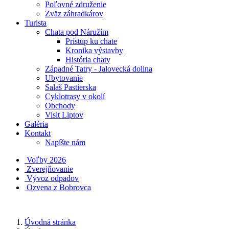
Poľovné združenie
Zväz záhradkárov
Turista
Chata pod Náružím
Prístup ku chate
Kronika výstavby
História chaty
Západné Tatry - Jalovecká dolina
Ubytovanie
Salaš Pastierska
Cyklotrasy v okolí
Obchody
Visit Liptov
Galéria
Kontakt
Napíšte nám
Voľby 2026
Zverejňovanie
Vývoz odpadov
Ozvena z Bobrovca
Úvodná stránka