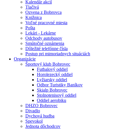
Kalendár akcií
Tlačivá
Ozvena z Bobrovca
Knižnica
Voľné pracovné miesta
Pošta
Lekári - Lekárne
Odchody autobusov
Smútočné oznámenia
Dôležité telefónne čísla
Postup pri mimoriadnych situáciách
Organizácie
Športový klub Bobrovec
Futbalový oddiel
Horolezecký oddiel
Lyžiarsky oddiel
Odbor Turistiky Baníkov
Skialp Bobrovec
Stolnotenisový oddiel
Oddiel aerobiku
DHZO Bobrovec
Divadlo
Dychová hudba
Spevokol
Jednota dôchodcov