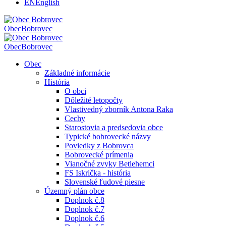
EN
English
Obec
Bobrovec
Obec
Bobrovec
Obec
Základné informácie
História
O obci
Dôležité letopočty
Vlastivedný zborník Antona Raka
Cechy
Starostovia a predsedovia obce
Typické bobrovecké názvy
Poviedky z Bobrovca
Bobrovecké prímenia
Vianočné zvyky Betlehemci
FS Iskrička - história
Slovenské ľudové piesne
Územný plán obce
Doplnok č.8
Doplnok č.7
Doplnok č.6