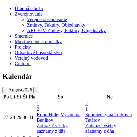
Úradná tabuľa
Zverejnovanie
Verejné obstarávanie
Zmluvy, Faktúry, Objednávky
ARCHÍV Zmluvy, Faktúry, Objednávky
Smernice
Miestne dane a poplatky
Projekty
Odpadové hospodárstvo
Verejný vodovod
Cintorín
Kalendár
August
2026
Po
Ut
St
Št
Pia
So
Ne
1
2
2
1
Robo Hulej
Výstup na
Spomienky na Turkov a
27
28
29
30
31
Baníkov
Tatárov
Zobraziť všetky
Zobraziť všetky
záznamy z dňa
záznamy z dňa