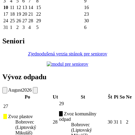
3
4
5
6
7
8
9
10
11
12
13
14
15
16
17
18
19
20
21
22
23
24
25
26
27
28
29
30
31
1
2
3
4
5
6
Seniori
Zjednodušená verzia stránok pre seniorov
Vývoz odpadu
August
2026
Po
Ut
St
Št
Pi
So
Ne
29
27
Zvoz komunálny
Zvoz plastov
odpad
Bobrovec
28
30
31
1
2
Bobrovec
(Liptovský
(Liptovský
Mikuláš)