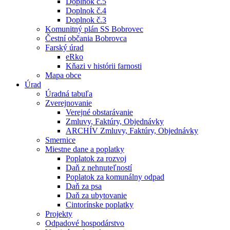
Doplnok č.5
Doplnok č.4
Doplnok č.3
Komunitný plán SS Bobrovec
Čestní občania Bobrovca
Farský úrad
eRko
Kňazi v histórii farnosti
Mapa obce
Úrad
Úradná tabuľa
Zverejnovanie
Verejné obstarávanie
Zmluvy, Faktúry, Objednávky
ARCHÍV Zmluvy, Faktúry, Objednávky
Smernice
Miestne dane a poplatky
Poplatok za rozvoj
Daň z nehnuteľností
Poplatok za komunálny odpad
Daň za psa
Daň za ubytovanie
Cintorínske poplatky
Projekty
Odpadové hospodárstvo