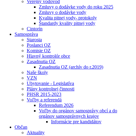
Verejný vodovod
Zmluvy o dodávke vody do roku 2025
Zmluvy o dodávke vody
Kvalita pitnej vody- protokoly
Štandardy kvality pitnej vody
Cintorín
Samospráva
Starosta
Poslanci OZ
Komisie OZ
Hlavný kontrolór obce
Zasadnutia OZ
Zasadnutia OZ (archív do r.2019)
Naše školy
VZN
Ubytovanie - Legislatíva
Plány kontrolnej činnosti
PHSR 2015-2023
Voľby a referendá
Referendum 2026
Voľby do orgánov samosprávy obcí a do
orgánov samosprávnych krajov
Informácie pre kandidátov
Občan
Aktuality