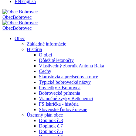
EN
English
Obec
Bobrovec
Obec
Bobrovec
Obec
Základné informácie
História
O obci
Dôležité letopočty
Vlastivedný zborník Antona Raka
Cechy
Starostovia a predsedovia obce
Typické bobrovecké názvy
Poviedky z Bobrovca
Bobrovecké prímenia
Vianočné zvyky Betlehemci
FS Iskrička - história
Slovenské ľudové piesne
Územný plán obce
Doplnok č.8
Doplnok č.7
Doplnok č.6