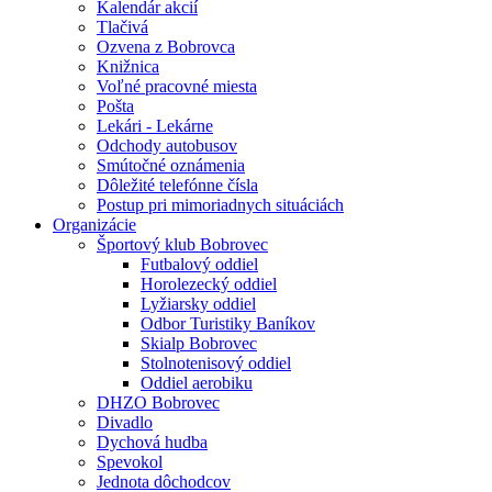
Kalendár akcií
Tlačivá
Ozvena z Bobrovca
Knižnica
Voľné pracovné miesta
Pošta
Lekári - Lekárne
Odchody autobusov
Smútočné oznámenia
Dôležité telefónne čísla
Postup pri mimoriadnych situáciách
Organizácie
Športový klub Bobrovec
Futbalový oddiel
Horolezecký oddiel
Lyžiarsky oddiel
Odbor Turistiky Baníkov
Skialp Bobrovec
Stolnotenisový oddiel
Oddiel aerobiku
DHZO Bobrovec
Divadlo
Dychová hudba
Spevokol
Jednota dôchodcov