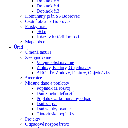
Doplnok č.5
Doplnok č.4
Doplnok č.3
Komunitný plán SS Bobrovec
Čestní občania Bobrovca
Farský úrad
eRko
Kňazi v histórii farnosti
Mapa obce
Úrad
Úradná tabuľa
Zverejnovanie
Verejné obstarávanie
Zmluvy, Faktúry, Objednávky
ARCHÍV Zmluvy, Faktúry, Objednávky
Smernice
Miestne dane a poplatky
Poplatok za rozvoj
Daň z nehnuteľností
Poplatok za komunálny odpad
Daň za psa
Daň za ubytovanie
Cintorínske poplatky
Projekty
Odpadové hospodárstvo