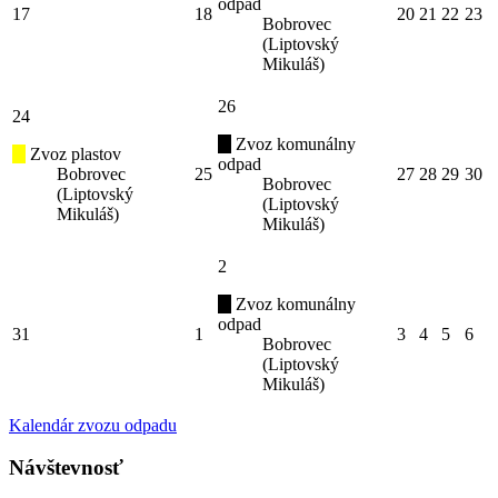
odpad
17
18
20
21
22
23
Bobrovec
(Liptovský
Mikuláš)
26
24
Zvoz komunálny
Zvoz plastov
odpad
Bobrovec
25
27
28
29
30
Bobrovec
(Liptovský
(Liptovský
Mikuláš)
Mikuláš)
2
Zvoz komunálny
odpad
31
1
3
4
5
6
Bobrovec
(Liptovský
Mikuláš)
Kalendár zvozu odpadu
Návštevnosť