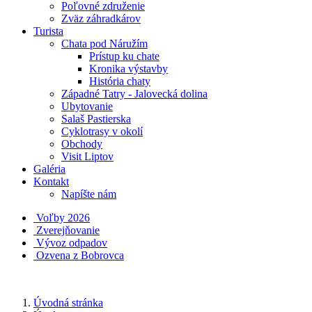
Poľovné združenie
Zväz záhradkárov
Turista
Chata pod Náružím
Prístup ku chate
Kronika výstavby
História chaty
Západné Tatry - Jalovecká dolina
Ubytovanie
Salaš Pastierska
Cyklotrasy v okolí
Obchody
Visit Liptov
Galéria
Kontakt
Napíšte nám
Voľby 2026
Zverejňovanie
Vývoz odpadov
Ozvena z Bobrovca
Úvodná stránka