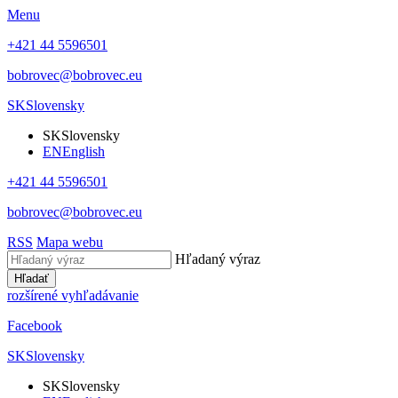
Menu
+421 44 5596501
bobrovec@bobrovec.eu
SK
Slovensky
SK
Slovensky
EN
English
+421 44 5596501
bobrovec@bobrovec.eu
RSS
Mapa webu
Hľadaný výraz
Hľadať
rozšírené vyhľadávanie
Facebook
SK
Slovensky
SK
Slovensky