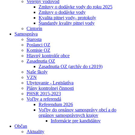
Verejný vodovod
Zmluvy o dodávke vody do roku 2025
Zmluvy o dodávke vody
Kvalita pitnej vody- protokoly
Štandardy kvality pitnej vody
Cintorín
Samospráva
Starosta
Poslanci OZ
Komisie OZ
Hlavný kontrolór obce
Zasadnutia OZ
Zasadnutia OZ (archív do r.2019)
Naše školy
VZN
Ubytovanie - Legislatíva
Plány kontrolnej činnosti
PHSR 2015-2023
Voľby a referendá
Referendum 2026
Voľby do orgánov samosprávy obcí a do
orgánov samosprávnych krajov
Informácie pre kandidátov
Občan
Aktuality