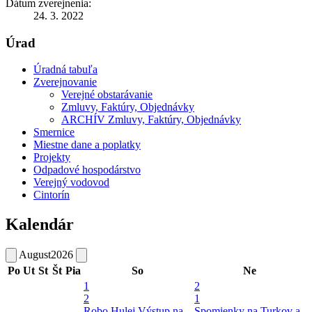
Dátum zverejnenia:
24. 3. 2022
Úrad
Úradná tabuľa
Zverejnovanie
Verejné obstarávanie
Zmluvy, Faktúry, Objednávky
ARCHÍV Zmluvy, Faktúry, Objednávky
Smernice
Miestne dane a poplatky
Projekty
Odpadové hospodárstvo
Verejný vodovod
Cintorín
Kalendár
August
2026
Po
Ut
St
Št
Pia
So
Ne
1
2
2
1
Robo Hulej
Výstup na
Spomienky na Turkov a