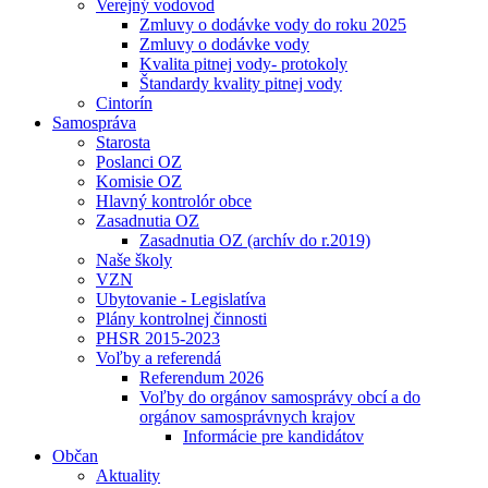
Verejný vodovod
Zmluvy o dodávke vody do roku 2025
Zmluvy o dodávke vody
Kvalita pitnej vody- protokoly
Štandardy kvality pitnej vody
Cintorín
Samospráva
Starosta
Poslanci OZ
Komisie OZ
Hlavný kontrolór obce
Zasadnutia OZ
Zasadnutia OZ (archív do r.2019)
Naše školy
VZN
Ubytovanie - Legislatíva
Plány kontrolnej činnosti
PHSR 2015-2023
Voľby a referendá
Referendum 2026
Voľby do orgánov samosprávy obcí a do
orgánov samosprávnych krajov
Informácie pre kandidátov
Občan
Aktuality