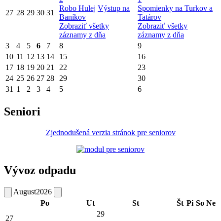
Robo Hulej
Výstup na
Spomienky na Turkov a
27
28
29
30
31
Baníkov
Tatárov
Zobraziť všetky
Zobraziť všetky
záznamy z dňa
záznamy z dňa
3
4
5
6
7
8
9
10
11
12
13
14
15
16
17
18
19
20
21
22
23
24
25
26
27
28
29
30
31
1
2
3
4
5
6
Seniori
Zjednodušená verzia stránok pre seniorov
Vývoz odpadu
August
2026
Po
Ut
St
Št
Pi
So
Ne
29
27