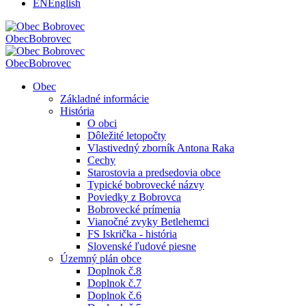
EN
English
Obec
Bobrovec
Obec
Bobrovec
Obec
Základné informácie
História
O obci
Dôležité letopočty
Vlastivedný zborník Antona Raka
Cechy
Starostovia a predsedovia obce
Typické bobrovecké názvy
Poviedky z Bobrovca
Bobrovecké prímenia
Vianočné zvyky Betlehemci
FS Iskrička - história
Slovenské ľudové piesne
Územný plán obce
Doplnok č.8
Doplnok č.7
Doplnok č.6