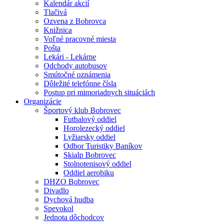
Kalendár akcií
Tlačivá
Ozvena z Bobrovca
Knižnica
Voľné pracovné miesta
Pošta
Lekári - Lekárne
Odchody autobusov
Smútočné oznámenia
Dôležité telefónne čísla
Postup pri mimoriadnych situáciách
Organizácie
Športový klub Bobrovec
Futbalový oddiel
Horolezecký oddiel
Lyžiarsky oddiel
Odbor Turistiky Baníkov
Skialp Bobrovec
Stolnotenisový oddiel
Oddiel aerobiku
DHZO Bobrovec
Divadlo
Dychová hudba
Spevokol
Jednota dôchodcov