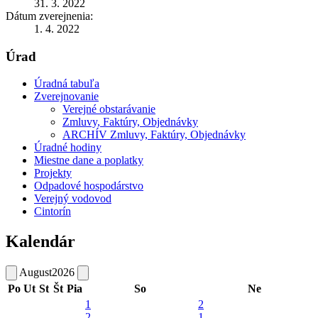
31. 3. 2022
Dátum zverejnenia:
1. 4. 2022
Úrad
Úradná tabuľa
Zverejnovanie
Verejné obstarávanie
Zmluvy, Faktúry, Objednávky
ARCHÍV Zmluvy, Faktúry, Objednávky
Úradné hodiny
Miestne dane a poplatky
Projekty
Odpadové hospodárstvo
Verejný vodovod
Cintorín
Kalendár
August
2026
Po
Ut
St
Št
Pia
So
Ne
1
2
2
1