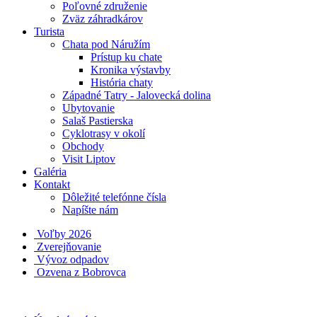
Poľovné združenie
Zväz záhradkárov
Turista
Chata pod Náružím
Prístup ku chate
Kronika výstavby
História chaty
Západné Tatry - Jalovecká dolina
Ubytovanie
Salaš Pastierska
Cyklotrasy v okolí
Obchody
Visit Liptov
Galéria
Kontakt
Dôležité telefónne čísla
Napíšte nám
Voľby 2026
Zverejňovanie
Vývoz odpadov
Ozvena z Bobrovca