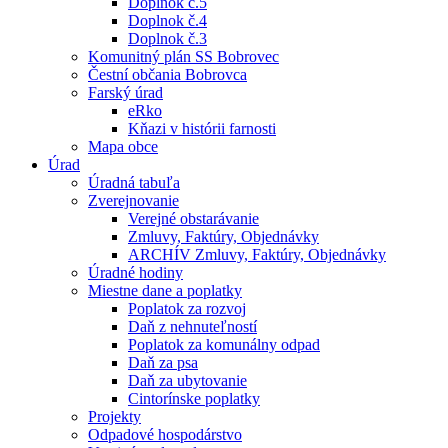
Doplnok č.5
Doplnok č.4
Doplnok č.3
Komunitný plán SS Bobrovec
Čestní občania Bobrovca
Farský úrad
eRko
Kňazi v histórii farnosti
Mapa obce
Úrad
Úradná tabuľa
Zverejnovanie
Verejné obstarávanie
Zmluvy, Faktúry, Objednávky
ARCHÍV Zmluvy, Faktúry, Objednávky
Úradné hodiny
Miestne dane a poplatky
Poplatok za rozvoj
Daň z nehnuteľností
Poplatok za komunálny odpad
Daň za psa
Daň za ubytovanie
Cintorínske poplatky
Projekty
Odpadové hospodárstvo