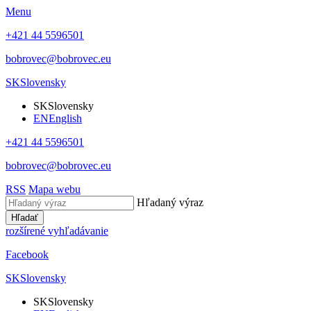
Menu
+421 44 5596501
bobrovec@bobrovec.eu
SK
Slovensky
SK
Slovensky
EN
English
+421 44 5596501
bobrovec@bobrovec.eu
RSS
Mapa webu
Hľadaný výraz
Hľadať
rozšírené vyhľadávanie
Facebook
SK
Slovensky
SK
Slovensky