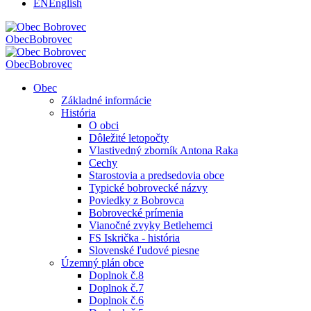
EN
English
Obec
Bobrovec
Obec
Bobrovec
Obec
Základné informácie
História
O obci
Dôležité letopočty
Vlastivedný zborník Antona Raka
Cechy
Starostovia a predsedovia obce
Typické bobrovecké názvy
Poviedky z Bobrovca
Bobrovecké prímenia
Vianočné zvyky Betlehemci
FS Iskrička - história
Slovenské ľudové piesne
Územný plán obce
Doplnok č.8
Doplnok č.7
Doplnok č.6