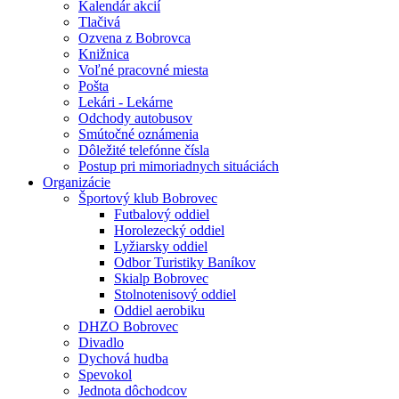
Kalendár akcií
Tlačivá
Ozvena z Bobrovca
Knižnica
Voľné pracovné miesta
Pošta
Lekári - Lekárne
Odchody autobusov
Smútočné oznámenia
Dôležité telefónne čísla
Postup pri mimoriadnych situáciách
Organizácie
Športový klub Bobrovec
Futbalový oddiel
Horolezecký oddiel
Lyžiarsky oddiel
Odbor Turistiky Baníkov
Skialp Bobrovec
Stolnotenisový oddiel
Oddiel aerobiku
DHZO Bobrovec
Divadlo
Dychová hudba
Spevokol
Jednota dôchodcov