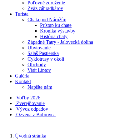
Poľovné združenie
Zväz záhradkárov
Turista
Chata pod Náružím
Prístup ku chate
Kronika výstavby
História chaty
Západné Tatry - Jalovecká dolina
Ubytovanie
Salaš Pastierska
Cyklotrasy v okolí
Obchody
Visit Liptov
Galéria
Kontakt
Napíšte nám
Voľby 2026
Zverejňovanie
Vývoz odpadov
Ozvena z Bobrovca
Úvodná stránka