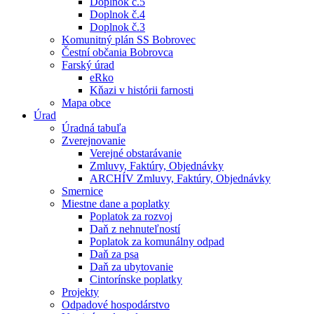
Doplnok č.5
Doplnok č.4
Doplnok č.3
Komunitný plán SS Bobrovec
Čestní občania Bobrovca
Farský úrad
eRko
Kňazi v histórii farnosti
Mapa obce
Úrad
Úradná tabuľa
Zverejnovanie
Verejné obstarávanie
Zmluvy, Faktúry, Objednávky
ARCHÍV Zmluvy, Faktúry, Objednávky
Smernice
Miestne dane a poplatky
Poplatok za rozvoj
Daň z nehnuteľností
Poplatok za komunálny odpad
Daň za psa
Daň za ubytovanie
Cintorínske poplatky
Projekty
Odpadové hospodárstvo