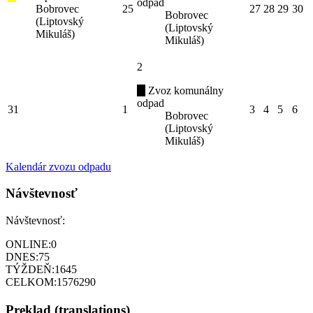
odpad
Bobrovec
25
27
28
29
30
Bobrovec
(Liptovský
(Liptovský
Mikuláš)
Mikuláš)
2
Zvoz komunálny
odpad
31
1
3
4
5
6
Bobrovec
(Liptovský
Mikuláš)
Kalendár zvozu odpadu
Návštevnosť
Návštevnosť:
ONLINE:
0
DNES:
75
TÝŽDEŇ:
1645
CELKOM:
1576290
Preklad (translations)