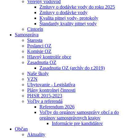
Verejný vodovod
Zmluvy o dodávke vody do roku 2025
Zmluvy o dodávke vody
Kvalita pitnej vody- protokoly
Štandardy kvality pitnej vody
Cintorín
Samospráva
Starosta
Poslanci OZ
Komisie OZ
Hlavný kontrolór obce
Zasadnutia OZ
Zasadnutia OZ (archív do r.2019)
Naše školy
VZN
Ubytovanie - Legislatíva
Plány kontrolnej činnosti
PHSR 2015-2023
Voľby a referendá
Referendum 2026
Voľby do orgánov samosprávy obcí a do
orgánov samosprávnych krajov
Informácie pre kandidátov
Občan
Aktuality