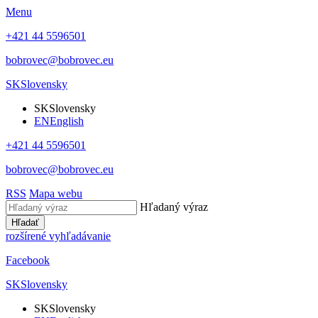
Menu
+421 44 5596501
bobrovec@bobrovec.eu
SK
Slovensky
SK
Slovensky
EN
English
+421 44 5596501
bobrovec@bobrovec.eu
RSS
Mapa webu
Hľadaný výraz
Hľadať
rozšírené vyhľadávanie
Facebook
SK
Slovensky
SK
Slovensky