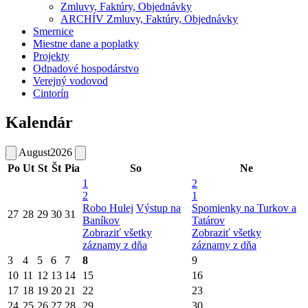
Zmluvy, Faktúry, Objednávky
ARCHÍV Zmluvy, Faktúry, Objednávky
Smernice
Miestne dane a poplatky
Projekty
Odpadové hospodárstvo
Verejný vodovod
Cintorín
Kalendár
August
2026
Po
Ut
St
Št
Pia
So
Ne
1
2
2
1
Robo Hulej
Výstup na
Spomienky na Turkov a
27
28
29
30
31
Baníkov
Tatárov
Zobraziť všetky
Zobraziť všetky
záznamy z dňa
záznamy z dňa
3
4
5
6
7
8
9
10
11
12
13
14
15
16
17
18
19
20
21
22
23
24
25
26
27
28
29
30