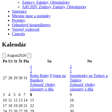
Zmluvy, Faktúry, Objednávky
ARCHÍV Zmluvy, Faktúry, Objednávky
Smernice
Miestne dane a poplatky
Projekty
Odpadové hospodárstvo
Verejný vodovod
Cintorín
Kalendár
August
2026
Po
Ut
St
Št
Pia
So
Ne
1
2
2
1
Robo Hulej
Výstup na
Spomienky na Turkov a
27
28
29
30
31
Baníkov
Tatárov
Zobraziť všetky
Zobraziť všetky
záznamy z dňa
záznamy z dňa
3
4
5
6
7
8
9
10
11
12
13
14
15
16
17
18
19
20
21
22
23
24
25
26
27
28
29
30