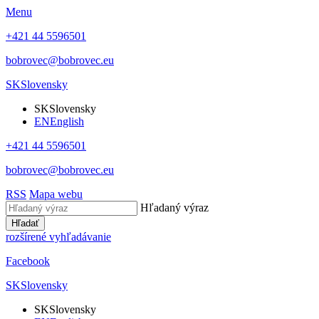
Menu
+421 44 5596501
bobrovec@bobrovec.eu
SK
Slovensky
SK
Slovensky
EN
English
+421 44 5596501
bobrovec@bobrovec.eu
RSS
Mapa webu
Hľadaný výraz
Hľadať
rozšírené vyhľadávanie
Facebook
SK
Slovensky
SK
Slovensky