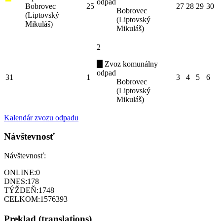
odpad
Bobrovec
25
27
28
29
30
Bobrovec
(Liptovský
(Liptovský
Mikuláš)
Mikuláš)
2
Zvoz komunálny
odpad
31
1
3
4
5
6
Bobrovec
(Liptovský
Mikuláš)
Kalendár zvozu odpadu
Návštevnosť
Návštevnosť:
ONLINE:
0
DNES:
178
TÝŽDEŇ:
1748
CELKOM:
1576393
Preklad (translations)