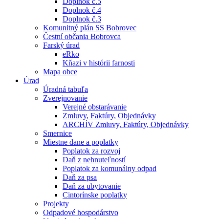
Doplnok č.5
Doplnok č.4
Doplnok č.3
Komunitný plán SS Bobrovec
Čestní občania Bobrovca
Farský úrad
eRko
Kňazi v histórii farnosti
Mapa obce
Úrad
Úradná tabuľa
Zverejnovanie
Verejné obstarávanie
Zmluvy, Faktúry, Objednávky
ARCHÍV Zmluvy, Faktúry, Objednávky
Smernice
Miestne dane a poplatky
Poplatok za rozvoj
Daň z nehnuteľností
Poplatok za komunálny odpad
Daň za psa
Daň za ubytovanie
Cintorínske poplatky
Projekty
Odpadové hospodárstvo