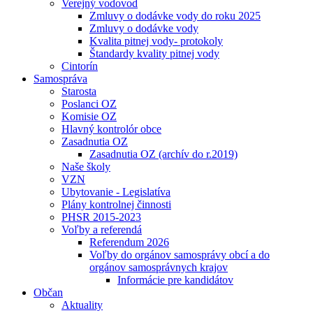
Verejný vodovod
Zmluvy o dodávke vody do roku 2025
Zmluvy o dodávke vody
Kvalita pitnej vody- protokoly
Štandardy kvality pitnej vody
Cintorín
Samospráva
Starosta
Poslanci OZ
Komisie OZ
Hlavný kontrolór obce
Zasadnutia OZ
Zasadnutia OZ (archív do r.2019)
Naše školy
VZN
Ubytovanie - Legislatíva
Plány kontrolnej činnosti
PHSR 2015-2023
Voľby a referendá
Referendum 2026
Voľby do orgánov samosprávy obcí a do
orgánov samosprávnych krajov
Informácie pre kandidátov
Občan
Aktuality