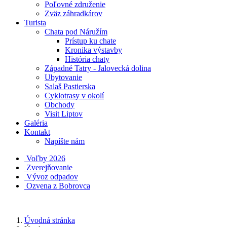
Poľovné združenie
Zväz záhradkárov
Turista
Chata pod Náružím
Prístup ku chate
Kronika výstavby
História chaty
Západné Tatry - Jalovecká dolina
Ubytovanie
Salaš Pastierska
Cyklotrasy v okolí
Obchody
Visit Liptov
Galéria
Kontakt
Napíšte nám
Voľby 2026
Zverejňovanie
Vývoz odpadov
Ozvena z Bobrovca
Úvodná stránka