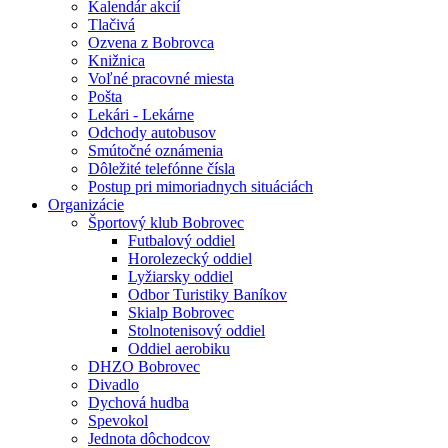
Kalendár akcií
Tlačivá
Ozvena z Bobrovca
Knižnica
Voľné pracovné miesta
Pošta
Lekári - Lekárne
Odchody autobusov
Smútočné oznámenia
Dôležité telefónne čísla
Postup pri mimoriadnych situáciách
Organizácie
Športový klub Bobrovec
Futbalový oddiel
Horolezecký oddiel
Lyžiarsky oddiel
Odbor Turistiky Baníkov
Skialp Bobrovec
Stolnotenisový oddiel
Oddiel aerobiku
DHZO Bobrovec
Divadlo
Dychová hudba
Spevokol
Jednota dôchodcov