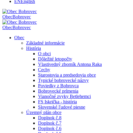
EN
English
Obec
Bobrovec
Obec
Bobrovec
Obec
Základné informácie
História
O obci
Dôležité letopočty
Vlastivedný zborník Antona Raka
Cechy
Starostovia a predsedovia obce
Typické bobrovecké názvy
Poviedky z Bobrovca
Bobrovecké prímenia
Vianočné zvyky Betlehemci
FS Iskrička - história
Slovenské ľudové piesne
Územný plán obce
Doplnok č.8
Doplnok č.7
Doplnok č.6