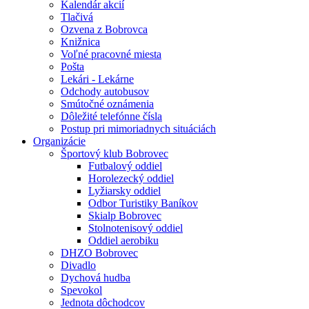
Kalendár akcií
Tlačivá
Ozvena z Bobrovca
Knižnica
Voľné pracovné miesta
Pošta
Lekári - Lekárne
Odchody autobusov
Smútočné oznámenia
Dôležité telefónne čísla
Postup pri mimoriadnych situáciách
Organizácie
Športový klub Bobrovec
Futbalový oddiel
Horolezecký oddiel
Lyžiarsky oddiel
Odbor Turistiky Baníkov
Skialp Bobrovec
Stolnotenisový oddiel
Oddiel aerobiku
DHZO Bobrovec
Divadlo
Dychová hudba
Spevokol
Jednota dôchodcov