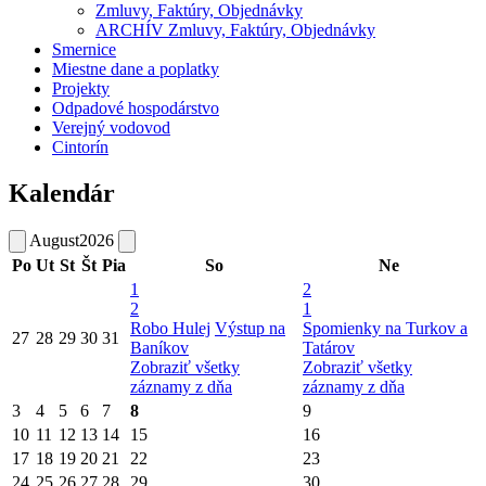
Zmluvy, Faktúry, Objednávky
ARCHÍV Zmluvy, Faktúry, Objednávky
Smernice
Miestne dane a poplatky
Projekty
Odpadové hospodárstvo
Verejný vodovod
Cintorín
Kalendár
August
2026
Po
Ut
St
Št
Pia
So
Ne
1
2
2
1
Robo Hulej
Výstup na
Spomienky na Turkov a
27
28
29
30
31
Baníkov
Tatárov
Zobraziť všetky
Zobraziť všetky
záznamy z dňa
záznamy z dňa
3
4
5
6
7
8
9
10
11
12
13
14
15
16
17
18
19
20
21
22
23
24
25
26
27
28
29
30