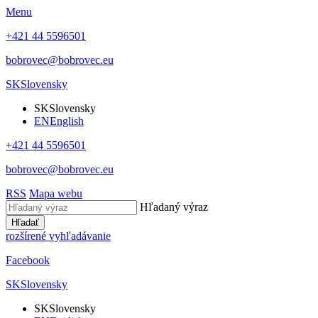
Menu
+421 44 5596501
bobrovec@bobrovec.eu
SK
Slovensky
SK
Slovensky
EN
English
+421 44 5596501
bobrovec@bobrovec.eu
RSS
Mapa webu
Hľadaný výraz
Hľadať
rozšírené vyhľadávanie
Facebook
SK
Slovensky
SK
Slovensky