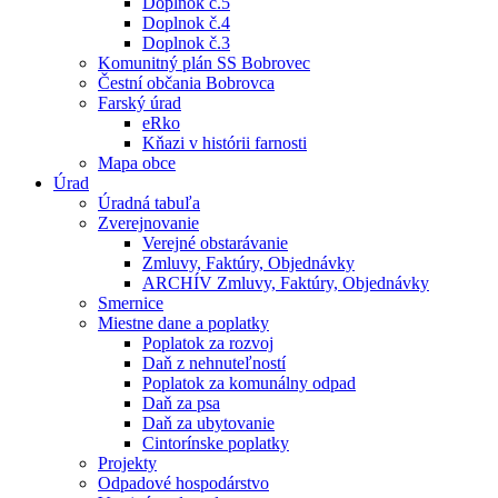
Doplnok č.5
Doplnok č.4
Doplnok č.3
Komunitný plán SS Bobrovec
Čestní občania Bobrovca
Farský úrad
eRko
Kňazi v histórii farnosti
Mapa obce
Úrad
Úradná tabuľa
Zverejnovanie
Verejné obstarávanie
Zmluvy, Faktúry, Objednávky
ARCHÍV Zmluvy, Faktúry, Objednávky
Smernice
Miestne dane a poplatky
Poplatok za rozvoj
Daň z nehnuteľností
Poplatok za komunálny odpad
Daň za psa
Daň za ubytovanie
Cintorínske poplatky
Projekty
Odpadové hospodárstvo