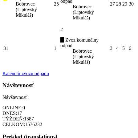
odpad
Bobrovec
25
27
28
29
30
Bobrovec
(Liptovský
(Liptovský
Mikuláš)
Mikuláš)
2
Zvoz komunálny
odpad
31
1
3
4
5
6
Bobrovec
(Liptovský
Mikuláš)
Kalendár zvozu odpadu
Návštevnosť
Návštevnosť:
ONLINE:
0
DNES:
17
TÝŽDEŇ:
1587
CELKOM:
1576232
Preklad (translations)