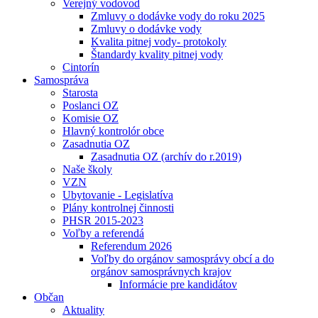
Verejný vodovod
Zmluvy o dodávke vody do roku 2025
Zmluvy o dodávke vody
Kvalita pitnej vody- protokoly
Štandardy kvality pitnej vody
Cintorín
Samospráva
Starosta
Poslanci OZ
Komisie OZ
Hlavný kontrolór obce
Zasadnutia OZ
Zasadnutia OZ (archív do r.2019)
Naše školy
VZN
Ubytovanie - Legislatíva
Plány kontrolnej činnosti
PHSR 2015-2023
Voľby a referendá
Referendum 2026
Voľby do orgánov samosprávy obcí a do
orgánov samosprávnych krajov
Informácie pre kandidátov
Občan
Aktuality