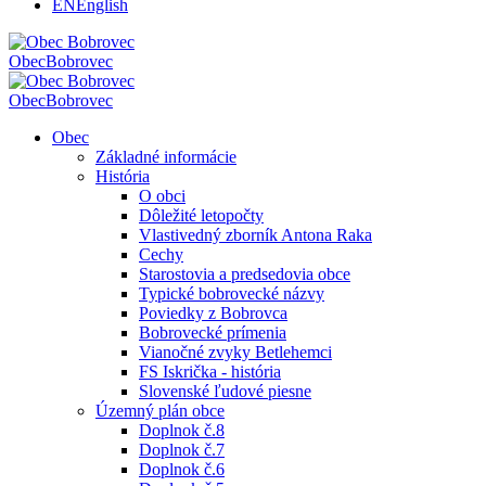
EN
English
Obec
Bobrovec
Obec
Bobrovec
Obec
Základné informácie
História
O obci
Dôležité letopočty
Vlastivedný zborník Antona Raka
Cechy
Starostovia a predsedovia obce
Typické bobrovecké názvy
Poviedky z Bobrovca
Bobrovecké prímenia
Vianočné zvyky Betlehemci
FS Iskrička - história
Slovenské ľudové piesne
Územný plán obce
Doplnok č.8
Doplnok č.7
Doplnok č.6