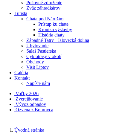
Poľovné združenie
Zväz záhradkárov
Turista
Chata pod Náružím
Prístup ku chate
Kronika výstavby
História chaty
Západné Tatry - Jalovecká dolina
Ubytovanie
Salaš Pastierska
Cyklotrasy v okolí
Obchody
Visit Liptov
Galéria
Kontakt
Napíšte nám
Voľby 2026
Zverejňovanie
Vývoz odpadov
Ozvena z Bobrovca
Úvodná stránka