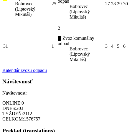
odpad
Bobrovec
25
27
28
29
30
Bobrovec
(Liptovský
(Liptovský
Mikuláš)
Mikuláš)
2
Zvoz komunálny
odpad
31
1
3
4
5
6
Bobrovec
(Liptovský
Mikuláš)
Kalendár zvozu odpadu
Návštevnosť
Návštevnosť:
ONLINE:
0
DNES:
203
TÝŽDEŇ:
2112
CELKOM:
1576757
Preklad (translations)