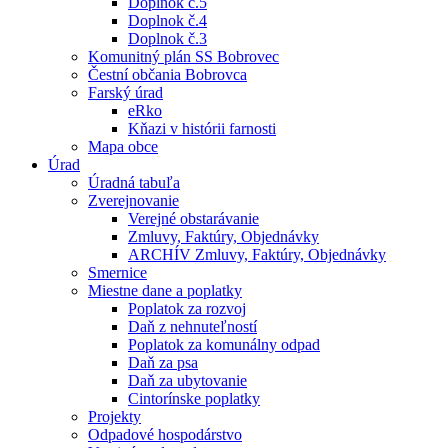
Doplnok č.5
Doplnok č.4
Doplnok č.3
Komunitný plán SS Bobrovec
Čestní občania Bobrovca
Farský úrad
eRko
Kňazi v histórii farnosti
Mapa obce
Úrad
Úradná tabuľa
Zverejnovanie
Verejné obstarávanie
Zmluvy, Faktúry, Objednávky
ARCHÍV Zmluvy, Faktúry, Objednávky
Smernice
Miestne dane a poplatky
Poplatok za rozvoj
Daň z nehnuteľností
Poplatok za komunálny odpad
Daň za psa
Daň za ubytovanie
Cintorínske poplatky
Projekty
Odpadové hospodárstvo