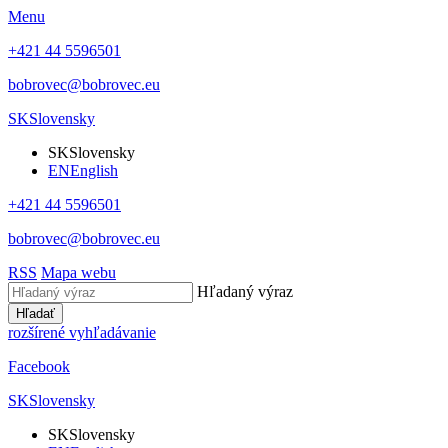
Menu
+421 44 5596501
bobrovec@bobrovec.eu
SK
Slovensky
SK
Slovensky
EN
English
+421 44 5596501
bobrovec@bobrovec.eu
RSS
Mapa webu
Hľadaný výraz
Hľadať
rozšírené vyhľadávanie
Facebook
SK
Slovensky
SK
Slovensky