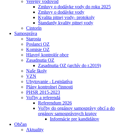
Verejný vodovod
Zmluvy o dodávke vody do roku 2025
Zmluvy o dodávke vody
Kvalita pitnej vody- protokoly
Štandardy kvality pitnej vody
Cintorín
Samospráva
Starosta
Poslanci OZ
Komisie OZ
Hlavný kontrolór obce
Zasadnutia OZ
Zasadnutia OZ (archív do r.2019)
Naše školy
VZN
Ubytovanie - Legislatíva
Plány kontrolnej činnosti
PHSR 2015-2023
Voľby a referendá
Referendum 2026
Voľby do orgánov samosprávy obcí a do
orgánov samosprávnych krajov
Informácie pre kandidátov
Občan
Aktuality