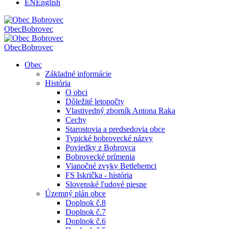
EN
English
Obec
Bobrovec
Obec
Bobrovec
Obec
Základné informácie
História
O obci
Dôležité letopočty
Vlastivedný zborník Antona Raka
Cechy
Starostovia a predsedovia obce
Typické bobrovecké názvy
Poviedky z Bobrovca
Bobrovecké prímenia
Vianočné zvyky Betlehemci
FS Iskrička - história
Slovenské ľudové piesne
Územný plán obce
Doplnok č.8
Doplnok č.7
Doplnok č.6