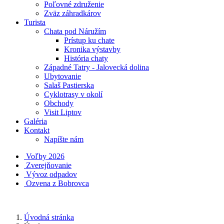
Poľovné združenie
Zväz záhradkárov
Turista
Chata pod Náružím
Prístup ku chate
Kronika výstavby
História chaty
Západné Tatry - Jalovecká dolina
Ubytovanie
Salaš Pastierska
Cyklotrasy v okolí
Obchody
Visit Liptov
Galéria
Kontakt
Napíšte nám
Voľby 2026
Zverejňovanie
Vývoz odpadov
Ozvena z Bobrovca
Úvodná stránka