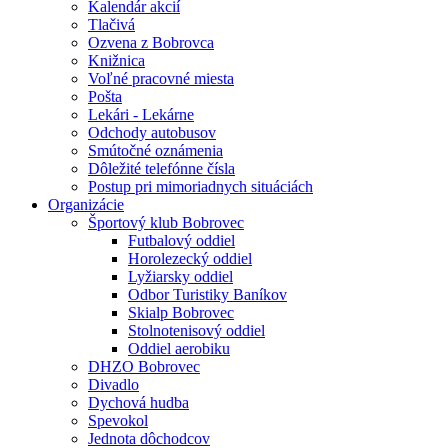
Kalendár akcií
Tlačivá
Ozvena z Bobrovca
Knižnica
Voľné pracovné miesta
Pošta
Lekári - Lekárne
Odchody autobusov
Smútočné oznámenia
Dôležité telefónne čísla
Postup pri mimoriadnych situáciách
Organizácie
Športový klub Bobrovec
Futbalový oddiel
Horolezecký oddiel
Lyžiarsky oddiel
Odbor Turistiky Baníkov
Skialp Bobrovec
Stolnotenisový oddiel
Oddiel aerobiku
DHZO Bobrovec
Divadlo
Dychová hudba
Spevokol
Jednota dôchodcov