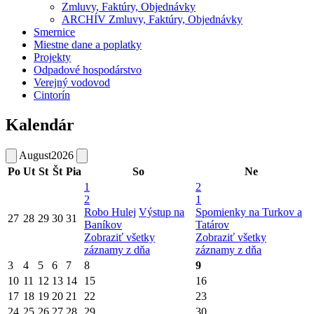
Zmluvy, Faktúry, Objednávky
ARCHÍV Zmluvy, Faktúry, Objednávky
Smernice
Miestne dane a poplatky
Projekty
Odpadové hospodárstvo
Verejný vodovod
Cintorín
Kalendár
August
2026
Po
Ut
St
Št
Pia
So
Ne
1
2
2
1
Robo Hulej
Výstup na
Spomienky na Turkov a
27
28
29
30
31
Baníkov
Tatárov
Zobraziť všetky
Zobraziť všetky
záznamy z dňa
záznamy z dňa
3
4
5
6
7
8
9
10
11
12
13
14
15
16
17
18
19
20
21
22
23
24
25
26
27
28
29
30