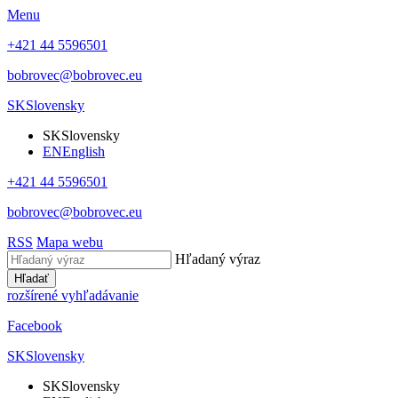
Menu
+421 44 5596501
bobrovec@bobrovec.eu
SK
Slovensky
SK
Slovensky
EN
English
+421 44 5596501
bobrovec@bobrovec.eu
RSS
Mapa webu
Hľadaný výraz
Hľadať
rozšírené vyhľadávanie
Facebook
SK
Slovensky
SK
Slovensky