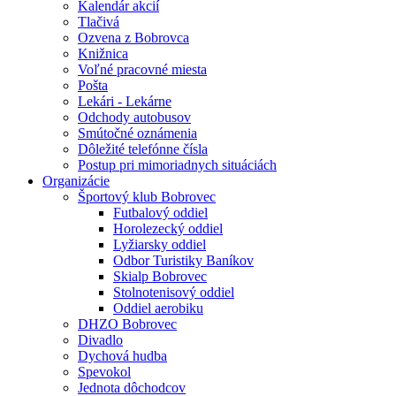
Kalendár akcií
Tlačivá
Ozvena z Bobrovca
Knižnica
Voľné pracovné miesta
Pošta
Lekári - Lekárne
Odchody autobusov
Smútočné oznámenia
Dôležité telefónne čísla
Postup pri mimoriadnych situáciách
Organizácie
Športový klub Bobrovec
Futbalový oddiel
Horolezecký oddiel
Lyžiarsky oddiel
Odbor Turistiky Baníkov
Skialp Bobrovec
Stolnotenisový oddiel
Oddiel aerobiku
DHZO Bobrovec
Divadlo
Dychová hudba
Spevokol
Jednota dôchodcov