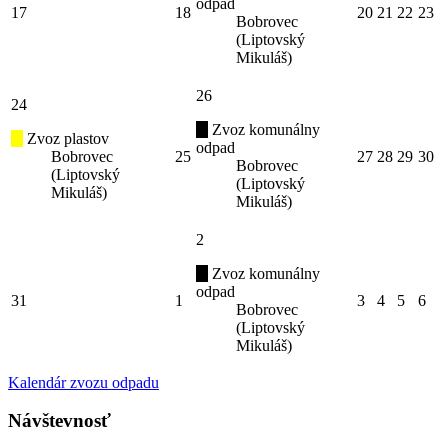
odpad
17
18
20
21
22
23
Bobrovec
(Liptovský
Mikuláš)
26
24
Zvoz komunálny
Zvoz plastov
odpad
Bobrovec
25
27
28
29
30
Bobrovec
(Liptovský
(Liptovský
Mikuláš)
Mikuláš)
2
Zvoz komunálny
odpad
31
1
3
4
5
6
Bobrovec
(Liptovský
Mikuláš)
Kalendár zvozu odpadu
Návštevnosť