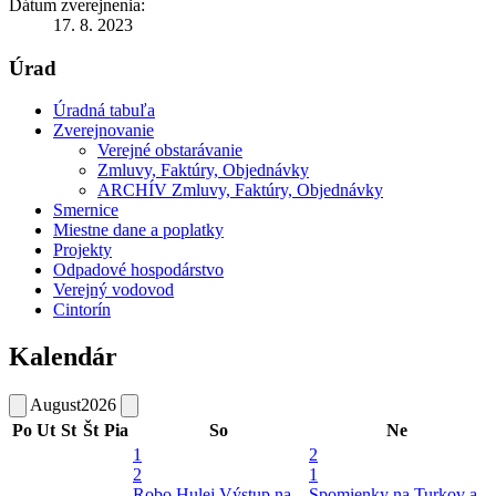
Dátum zverejnenia:
17. 8. 2023
Úrad
Úradná tabuľa
Zverejnovanie
Verejné obstarávanie
Zmluvy, Faktúry, Objednávky
ARCHÍV Zmluvy, Faktúry, Objednávky
Smernice
Miestne dane a poplatky
Projekty
Odpadové hospodárstvo
Verejný vodovod
Cintorín
Kalendár
August
2026
Po
Ut
St
Št
Pia
So
Ne
1
2
2
1
Robo Hulej
Výstup na
Spomienky na Turkov a