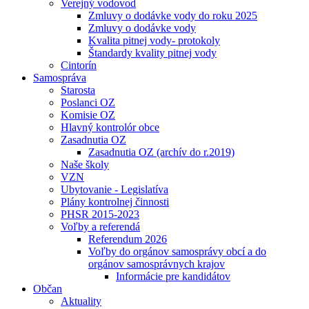
Verejný vodovod
Zmluvy o dodávke vody do roku 2025
Zmluvy o dodávke vody
Kvalita pitnej vody- protokoly
Štandardy kvality pitnej vody
Cintorín
Samospráva
Starosta
Poslanci OZ
Komisie OZ
Hlavný kontrolór obce
Zasadnutia OZ
Zasadnutia OZ (archív do r.2019)
Naše školy
VZN
Ubytovanie - Legislatíva
Plány kontrolnej činnosti
PHSR 2015-2023
Voľby a referendá
Referendum 2026
Voľby do orgánov samosprávy obcí a do
orgánov samosprávnych krajov
Informácie pre kandidátov
Občan
Aktuality