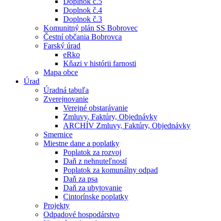
Doplnok č.5
Doplnok č.4
Doplnok č.3
Komunitný plán SS Bobrovec
Čestní občania Bobrovca
Farský úrad
eRko
Kňazi v histórii farnosti
Mapa obce
Úrad
Úradná tabuľa
Zverejnovanie
Verejné obstarávanie
Zmluvy, Faktúry, Objednávky
ARCHÍV Zmluvy, Faktúry, Objednávky
Smernice
Miestne dane a poplatky
Poplatok za rozvoj
Daň z nehnuteľností
Poplatok za komunálny odpad
Daň za psa
Daň za ubytovanie
Cintorínske poplatky
Projekty
Odpadové hospodárstvo