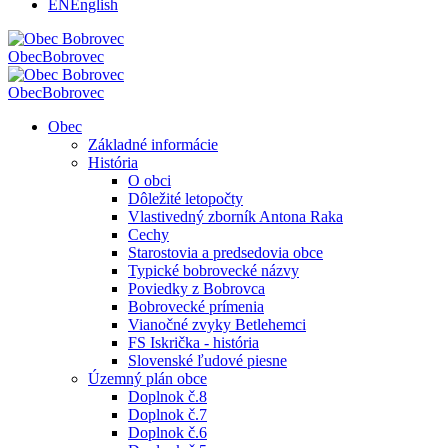
EN
English
Obec
Bobrovec
Obec
Bobrovec
Obec
Základné informácie
História
O obci
Dôležité letopočty
Vlastivedný zborník Antona Raka
Cechy
Starostovia a predsedovia obce
Typické bobrovecké názvy
Poviedky z Bobrovca
Bobrovecké prímenia
Vianočné zvyky Betlehemci
FS Iskrička - história
Slovenské ľudové piesne
Územný plán obce
Doplnok č.8
Doplnok č.7
Doplnok č.6