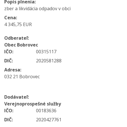
Popis plnenia:
zber a likvidácia odpadov v obci
Cena:
4 345,75 EUR
Odberateľ:
Obec Bobrovec
IČO:
00315117
DIČ:
2020581288
Adresa:
032 21 Bobrovec
Dodávateľ:
Verejnoprospešné služby
IČO:
00183636
DIČ:
2020427761