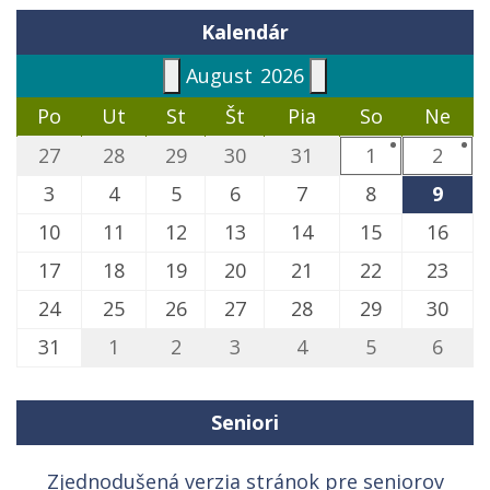
Kalendár
August
2026
Po
Ut
St
Št
Pia
So
Ne
27
28
29
30
31
1
2
3
4
5
6
7
8
9
10
11
12
13
14
15
16
17
18
19
20
21
22
23
24
25
26
27
28
29
30
31
1
2
3
4
5
6
Seniori
Zjednodušená verzia stránok pre seniorov