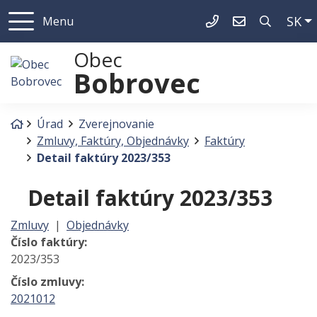
Sl
SK
Menu
+421 44 5596501
bobrovec@bo
Obec
Bobrovec
Úvodná stránka
Úrad
Zverejnovanie
Zmluvy, Faktúry, Objednávky
Faktúry
Detail faktúry 2023/353
Detail faktúry 2023/353
Zmluvy
|
Objednávky
Číslo faktúry:
2023/353
Číslo zmluvy:
2021012