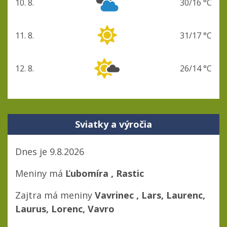
10. 8.
30/16 °C
pondelok
11. 8.
31/17 °C
utorok
12. 8.
26/14 °C
streda
Sviatky a výročia
Dnes je 9.8.2026
Meniny má
Ľubomíra
, Rastic
Zajtra má meniny
Vavrinec
, Lars, Laurenc,
Laurus, Lorenc, Vavro