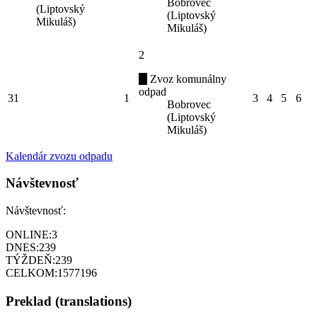
Bobrovec
(Liptovský
(Liptovský
Mikuláš)
Mikuláš)
2
Zvoz komunálny
odpad
31
1
3
4
5
6
Bobrovec
(Liptovský
Mikuláš)
Kalendár zvozu odpadu
Návštevnosť
Návštevnosť:
ONLINE:
3
DNES:
239
TÝŽDEŇ:
239
CELKOM:
1577196
Preklad (translations)