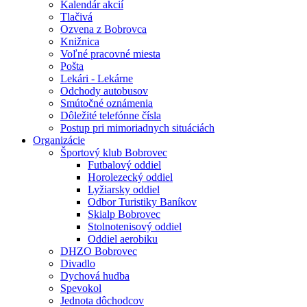
Kalendár akcií
Tlačivá
Ozvena z Bobrovca
Knižnica
Voľné pracovné miesta
Pošta
Lekári - Lekárne
Odchody autobusov
Smútočné oznámenia
Dôležité telefónne čísla
Postup pri mimoriadnych situáciách
Organizácie
Športový klub Bobrovec
Futbalový oddiel
Horolezecký oddiel
Lyžiarsky oddiel
Odbor Turistiky Baníkov
Skialp Bobrovec
Stolnotenisový oddiel
Oddiel aerobiku
DHZO Bobrovec
Divadlo
Dychová hudba
Spevokol
Jednota dôchodcov