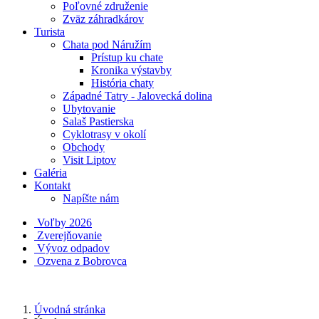
Poľovné združenie
Zväz záhradkárov
Turista
Chata pod Náružím
Prístup ku chate
Kronika výstavby
História chaty
Západné Tatry - Jalovecká dolina
Ubytovanie
Salaš Pastierska
Cyklotrasy v okolí
Obchody
Visit Liptov
Galéria
Kontakt
Napíšte nám
Voľby 2026
Zverejňovanie
Vývoz odpadov
Ozvena z Bobrovca
Úvodná stránka