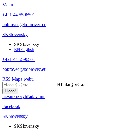
Menu
+421 44 5596501
bobrovec@bobrovec.eu
SK
Slovensky
SK
Slovensky
EN
English
+421 44 5596501
bobrovec@bobrovec.eu
RSS
Mapa webu
Hľadaný výraz
Hľadať
rozšírené vyhľadávanie
Facebook
SK
Slovensky
SK
Slovensky