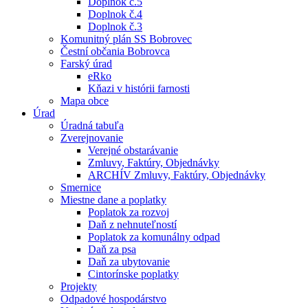
Doplnok č.5
Doplnok č.4
Doplnok č.3
Komunitný plán SS Bobrovec
Čestní občania Bobrovca
Farský úrad
eRko
Kňazi v histórii farnosti
Mapa obce
Úrad
Úradná tabuľa
Zverejnovanie
Verejné obstarávanie
Zmluvy, Faktúry, Objednávky
ARCHÍV Zmluvy, Faktúry, Objednávky
Smernice
Miestne dane a poplatky
Poplatok za rozvoj
Daň z nehnuteľností
Poplatok za komunálny odpad
Daň za psa
Daň za ubytovanie
Cintorínske poplatky
Projekty
Odpadové hospodárstvo