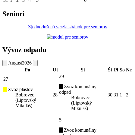
31
1
2
3
4
5
6
Seniori
Zjednodušená verzia stránok pre seniorov
Vývoz odpadu
August
2026
Po
Ut
St
Št
Pi
So
Ne
29
27
Zvoz komunálny
Zvoz plastov
odpad
Bobrovec
28
30
31
1
2
Bobrovec
(Liptovský
(Liptovský
Mikuláš)
Mikuláš)
5
Zvoz komunálny