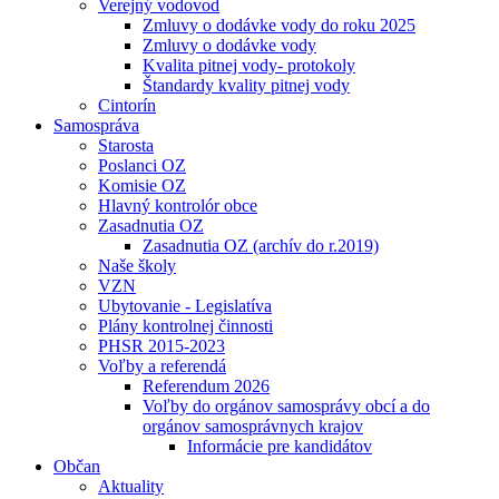
Verejný vodovod
Zmluvy o dodávke vody do roku 2025
Zmluvy o dodávke vody
Kvalita pitnej vody- protokoly
Štandardy kvality pitnej vody
Cintorín
Samospráva
Starosta
Poslanci OZ
Komisie OZ
Hlavný kontrolór obce
Zasadnutia OZ
Zasadnutia OZ (archív do r.2019)
Naše školy
VZN
Ubytovanie - Legislatíva
Plány kontrolnej činnosti
PHSR 2015-2023
Voľby a referendá
Referendum 2026
Voľby do orgánov samosprávy obcí a do
orgánov samosprávnych krajov
Informácie pre kandidátov
Občan
Aktuality