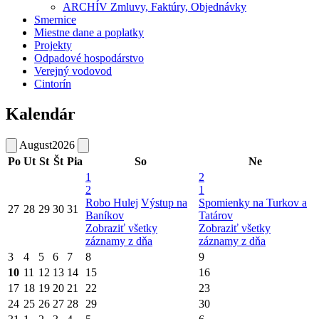
ARCHÍV Zmluvy, Faktúry, Objednávky
Smernice
Miestne dane a poplatky
Projekty
Odpadové hospodárstvo
Verejný vodovod
Cintorín
Kalendár
August
2026
Po
Ut
St
Št
Pia
So
Ne
1
2
2
1
Robo Hulej
Výstup na
Spomienky na Turkov a
27
28
29
30
31
Baníkov
Tatárov
Zobraziť všetky
Zobraziť všetky
záznamy z dňa
záznamy z dňa
3
4
5
6
7
8
9
10
11
12
13
14
15
16
17
18
19
20
21
22
23
24
25
26
27
28
29
30