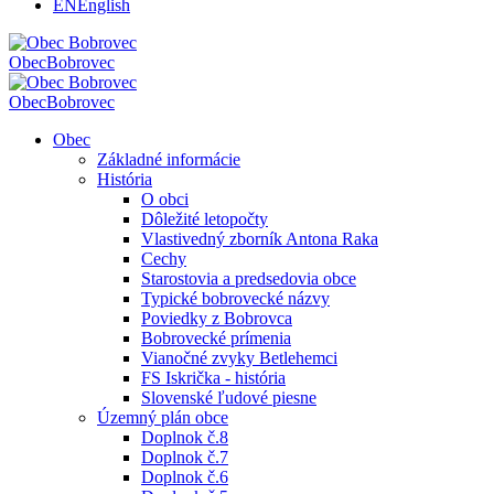
EN
English
Obec
Bobrovec
Obec
Bobrovec
Obec
Základné informácie
História
O obci
Dôležité letopočty
Vlastivedný zborník Antona Raka
Cechy
Starostovia a predsedovia obce
Typické bobrovecké názvy
Poviedky z Bobrovca
Bobrovecké prímenia
Vianočné zvyky Betlehemci
FS Iskrička - história
Slovenské ľudové piesne
Územný plán obce
Doplnok č.8
Doplnok č.7
Doplnok č.6