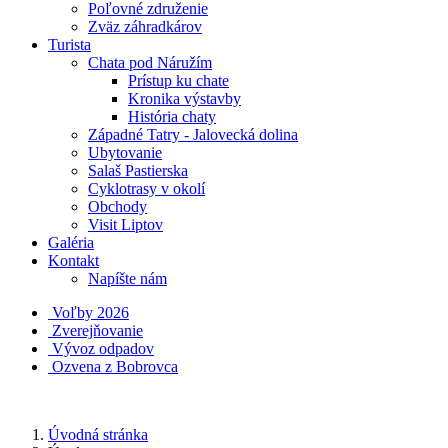
Poľovné združenie
Zväz záhradkárov
Turista
Chata pod Náružím
Prístup ku chate
Kronika výstavby
História chaty
Západné Tatry - Jalovecká dolina
Ubytovanie
Salaš Pastierska
Cyklotrasy v okolí
Obchody
Visit Liptov
Galéria
Kontakt
Napíšte nám
Voľby 2026
Zverejňovanie
Vývoz odpadov
Ozvena z Bobrovca
Úvodná stránka