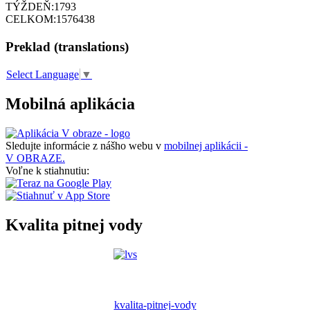
TÝŽDEŇ:
1793
CELKOM:
1576438
Preklad (translations)
Select Language
▼
Mobilná aplikácia
Sledujte informácie z nášho webu v
mobilnej aplikácii -
V OBRAZE.
Voľne k stiahnutiu:
Kvalita pitnej vody
kvalita-pitnej-vody