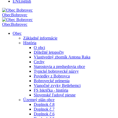
EN
English
Obec
Bobrovec
Obec
Bobrovec
Obec
Základné informácie
História
O obci
Dôležité letopočty
Vlastivedný zborník Antona Raka
Cechy
Starostovia a predsedovia obce
Typické bobrovecké názvy
Poviedky z Bobrovca
Bobrovecké prímenia
Vianočné zvyky Betlehemci
FS Iskrička - história
Slovenské ľudové piesne
Územný plán obce
Doplnok č.8
Doplnok č.7
Doplnok č.6