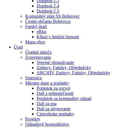
Doplnok č.5
Doplnok č.4
Doplnok č.3
Komunitný plán SS Bobrovec
Čestní občania Bobrovca
Farský úrad
eRko
Kňazi v histórii farnosti
Mapa obce
Úrad
Úradná tabuľa
Zverejnovanie
Verejné obstarávanie
Zmluvy, Faktúry, Objednávky
ARCHÍV Zmluvy, Faktúry, Objednávky
Smernice
Miestne dane a poplatky
Poplatok za rozvoj
Daň z nehnuteľností
Poplatok za komunálny odpad
Daň za psa
Daň za ubytovanie
Cintorínske poplatky
Projekty
Odpadové hospodárstvo