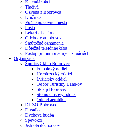
Kalendár akcií
Tlačivá
Ozvena z Bobrovca
Knižnica
Voľné pracovné miesta
Pošta
Lekári - Lekárne
Odchody autobusov
Smútočné oznámenia
Dôležité telefónne čísla
Postup pri mimoriadnych situáciách
Organizácie
Športový klub Bobrovec
Futbalový oddiel
Horolezecký oddiel
Lyžiarsky oddiel
Odbor Turistiky Baníkov
Skialp Bobrovec
Stolnotenisový oddiel
Oddiel aerobiku
DHZO Bobrovec
Divadlo
Dychová hudba
Spevokol
Jednota dôchodcov