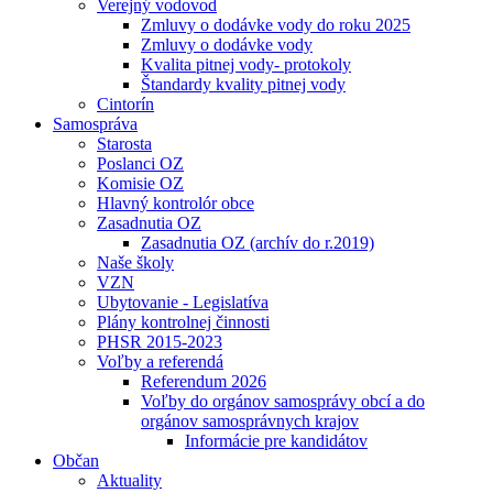
Verejný vodovod
Zmluvy o dodávke vody do roku 2025
Zmluvy o dodávke vody
Kvalita pitnej vody- protokoly
Štandardy kvality pitnej vody
Cintorín
Samospráva
Starosta
Poslanci OZ
Komisie OZ
Hlavný kontrolór obce
Zasadnutia OZ
Zasadnutia OZ (archív do r.2019)
Naše školy
VZN
Ubytovanie - Legislatíva
Plány kontrolnej činnosti
PHSR 2015-2023
Voľby a referendá
Referendum 2026
Voľby do orgánov samosprávy obcí a do
orgánov samosprávnych krajov
Informácie pre kandidátov
Občan
Aktuality