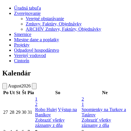
Úradná tabuľa
Zverejnovanie
Verejné obstarávanie
Zmluvy, Faktúry, Objednávky
ARCHÍV Zmluvy, Faktúry, Objednávky
Smernice
Miestne dane a poplatky
Projekty
Odpadové hospodárstvo
Verejný vodovod
Cintorín
Kalendár
August
2026
Po
Ut
St
Št
Pia
So
Ne
1
2
2
1
Robo Hulej
Výstup na
Spomienky na Turkov a
27
28
29
30
31
Baníkov
Tatárov
Zobraziť všetky
Zobraziť všetky
záznamy z dňa
záznamy z dňa