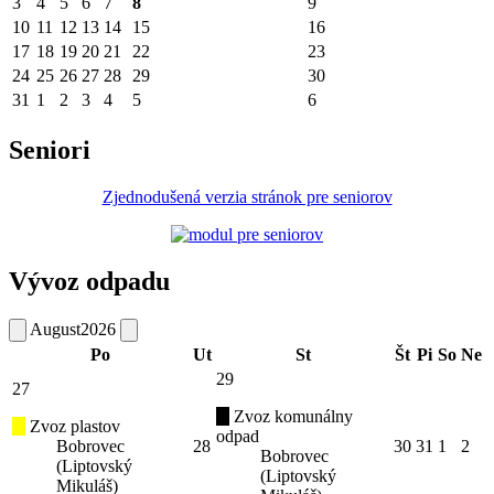
3
4
5
6
7
8
9
10
11
12
13
14
15
16
17
18
19
20
21
22
23
24
25
26
27
28
29
30
31
1
2
3
4
5
6
Seniori
Zjednodušená verzia stránok pre seniorov
Vývoz odpadu
August
2026
Po
Ut
St
Št
Pi
So
Ne
29
27
Zvoz komunálny
Zvoz plastov
odpad
Bobrovec
28
30
31
1
2
Bobrovec
(Liptovský
(Liptovský
Mikuláš)