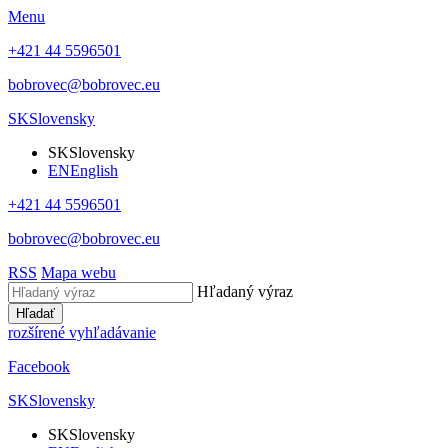
Menu
+421 44 5596501
bobrovec@bobrovec.eu
SK
Slovensky
SK
Slovensky
EN
English
+421 44 5596501
bobrovec@bobrovec.eu
RSS
Mapa webu
Hľadaný výraz
Hľadať
rozšírené vyhľadávanie
Facebook
SK
Slovensky
SK
Slovensky