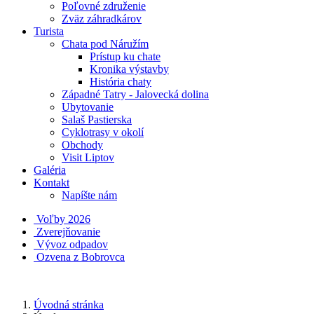
Poľovné združenie
Zväz záhradkárov
Turista
Chata pod Náružím
Prístup ku chate
Kronika výstavby
História chaty
Západné Tatry - Jalovecká dolina
Ubytovanie
Salaš Pastierska
Cyklotrasy v okolí
Obchody
Visit Liptov
Galéria
Kontakt
Napíšte nám
Voľby 2026
Zverejňovanie
Vývoz odpadov
Ozvena z Bobrovca
Úvodná stránka