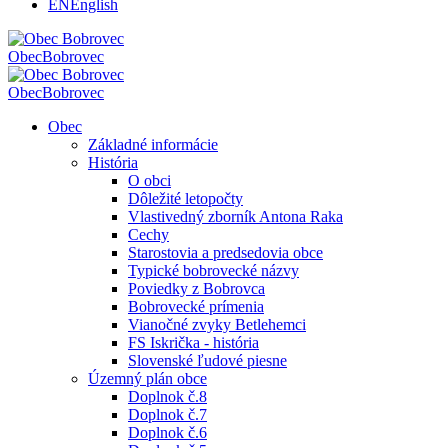
EN
English
Obec
Bobrovec
Obec
Bobrovec
Obec
Základné informácie
História
O obci
Dôležité letopočty
Vlastivedný zborník Antona Raka
Cechy
Starostovia a predsedovia obce
Typické bobrovecké názvy
Poviedky z Bobrovca
Bobrovecké prímenia
Vianočné zvyky Betlehemci
FS Iskrička - história
Slovenské ľudové piesne
Územný plán obce
Doplnok č.8
Doplnok č.7
Doplnok č.6