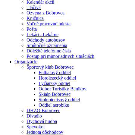
Kalendár akcií
Tlačivá
Ozvena z Bobrovca
Knižnica
Voľné pracovné miesta
Pošta
Lekári - Lekárne
Odchody autobusov
Smútočné oznámenia
Dôležité telefónne čísla
Postup pri mimoriadnych situáciách
Organizácie
Športový klub Bobrovec
Futbalový oddiel
Horolezecký oddiel
Lyžiarsky oddiel
Odbor Turistiky Baníkov
Skialp Bobrovec
Stolnotenisový oddiel
Oddiel aerobiku
DHZO Bobrovec
Divadlo
Dychová hudba
Spevokol
Jednota dôchodcov