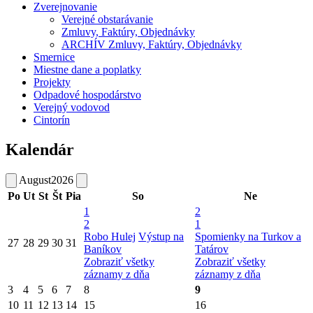
Zverejnovanie
Verejné obstarávanie
Zmluvy, Faktúry, Objednávky
ARCHÍV Zmluvy, Faktúry, Objednávky
Smernice
Miestne dane a poplatky
Projekty
Odpadové hospodárstvo
Verejný vodovod
Cintorín
Kalendár
August
2026
Po
Ut
St
Št
Pia
So
Ne
1
2
2
1
Robo Hulej
Výstup na
Spomienky na Turkov a
27
28
29
30
31
Baníkov
Tatárov
Zobraziť všetky
Zobraziť všetky
záznamy z dňa
záznamy z dňa
3
4
5
6
7
8
9
10
11
12
13
14
15
16