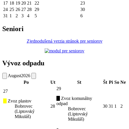
17
18
19
20
21
22
23
24
25
26
27
28
29
30
31
1
2
3
4
5
6
Seniori
Zjednodušená verzia stránok pre seniorov
Vývoz odpadu
August
2026
Po
Ut
St
Št
Pi
So
Ne
29
27
Zvoz komunálny
Zvoz plastov
odpad
Bobrovec
28
30
31
1
2
Bobrovec
(Liptovský
(Liptovský
Mikuláš)
Mikuláš)