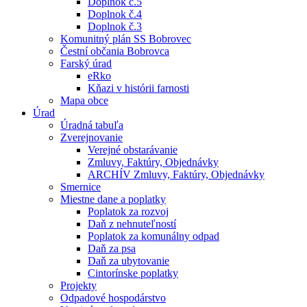
Doplnok č.5
Doplnok č.4
Doplnok č.3
Komunitný plán SS Bobrovec
Čestní občania Bobrovca
Farský úrad
eRko
Kňazi v histórii farnosti
Mapa obce
Úrad
Úradná tabuľa
Zverejnovanie
Verejné obstarávanie
Zmluvy, Faktúry, Objednávky
ARCHÍV Zmluvy, Faktúry, Objednávky
Smernice
Miestne dane a poplatky
Poplatok za rozvoj
Daň z nehnuteľností
Poplatok za komunálny odpad
Daň za psa
Daň za ubytovanie
Cintorínske poplatky
Projekty
Odpadové hospodárstvo