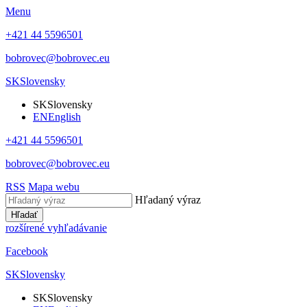
Menu
+421 44 5596501
bobrovec@bobrovec.eu
SK
Slovensky
SK
Slovensky
EN
English
+421 44 5596501
bobrovec@bobrovec.eu
RSS
Mapa webu
Hľadaný výraz
Hľadať
rozšírené vyhľadávanie
Facebook
SK
Slovensky
SK
Slovensky