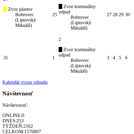
Zvoz komunálny
Zvoz plastov
odpad
Bobrovec
25
27
28
29
30
Bobrovec
(Liptovský
(Liptovský
Mikuláš)
Mikuláš)
2
Zvoz komunálny
odpad
31
1
3
4
5
6
Bobrovec
(Liptovský
Mikuláš)
Kalendár zvozu odpadu
Návštevnosť
Návštevnosť:
ONLINE:
0
DNES:
253
TÝŽDEŇ:
2162
CELKOM:
1576807