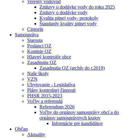
Verejný vodovod
Zmluvy o dodávke vody do roku 2025
Zmluvy o dodávke vody
Kvalita pitnej vody- protokoly
Štandardy kvality pitnej vody
Cintorín
Samospráva
Starosta
Poslanci OZ
Komisie OZ
Hlavný kontrolór obce
Zasadnutia OZ
Zasadnutia OZ (archív do r.2019)
Naše školy
VZN
Ubytovanie - Legislatíva
Plány kontrolnej činnosti
PHSR 2015-2023
Voľby a referendá
Referendum 2026
Voľby do orgánov samosprávy obcí a do
orgánov samosprávnych krajov
Informácie pre kandidátov
Občan
Aktuality