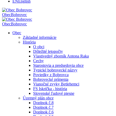
EN
English
Obec
Bobrovec
Obec
Bobrovec
Obec
Základné informácie
História
O obci
Dôležité letopočty
Vlastivedný zborník Antona Raka
Cechy
Starostovia a predsedovia obce
Typické bobrovecké názvy
Poviedky z Bobrovca
Bobrovecké prímenia
Vianočné zvyky Betlehemci
FS Iskrička - história
Slovenské ľudové piesne
Územný plán obce
Doplnok č.8
Doplnok č.7
Doplnok č.6