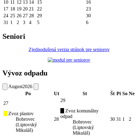
10
11
12
13
14
15
16
17
18
19
20
21
22
23
24
25
26
27
28
29
30
31
1
2
3
4
5
6
Seniori
Zjednodušená verzia stránok pre seniorov
Vývoz odpadu
August
2026
Po
Ut
St
Št
Pi
So
Ne
29
27
Zvoz komunálny
Zvoz plastov
odpad
Bobrovec
28
30
31
1
2
Bobrovec
(Liptovský
(Liptovský
Mikuláš)
Mikuláš)