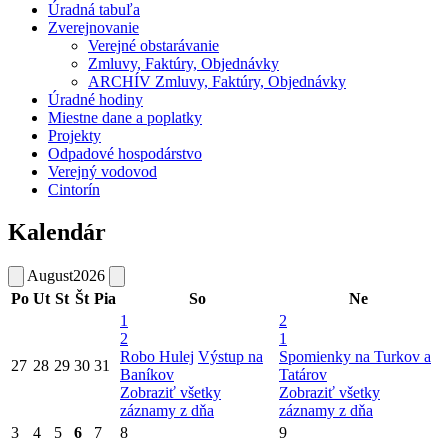
Úradná tabuľa
Zverejnovanie
Verejné obstarávanie
Zmluvy, Faktúry, Objednávky
ARCHÍV Zmluvy, Faktúry, Objednávky
Úradné hodiny
Miestne dane a poplatky
Projekty
Odpadové hospodárstvo
Verejný vodovod
Cintorín
Kalendár
August
2026
Po
Ut
St
Št
Pia
So
Ne
1
2
2
1
Robo Hulej
Výstup na
Spomienky na Turkov a
27
28
29
30
31
Baníkov
Tatárov
Zobraziť všetky
Zobraziť všetky
záznamy z dňa
záznamy z dňa
3
4
5
6
7
8
9