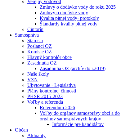
Verejný vodovod
Zmluvy o dodávke vody do roku 2025
Zmluvy o dodávke vody
Kvalita pitnej vody- protokoly
Štandardy kvality pitnej vody
Cintorín
Samospráva
Starosta
Poslanci OZ
Komisie OZ
Hlavný kontrolór obce
Zasadnutia OZ
Zasadnutia OZ (archív do r.2019)
Naše školy
VZN
Ubytovanie - Legislatíva
Plány kontrolnej činnosti
PHSR 2015-2023
Voľby a referendá
Referendum 2026
Voľby do orgánov samosprávy obcí a do
orgánov samosprávnych krajov
Informácie pre kandidátov
Občan
Aktuality