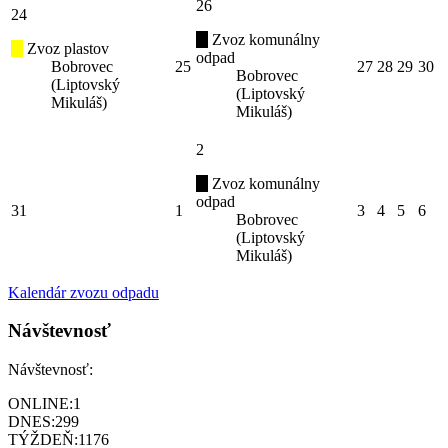
26
24
Zvoz komunálny
Zvoz plastov
odpad
Bobrovec
25
27
28
29
30
Bobrovec
(Liptovský
(Liptovský
Mikuláš)
Mikuláš)
2
Zvoz komunálny
odpad
31
1
3
4
5
6
Bobrovec
(Liptovský
Mikuláš)
Kalendár zvozu odpadu
Návštevnosť
Návštevnosť:
ONLINE:
1
DNES:
299
TÝŽDEŇ:
1176