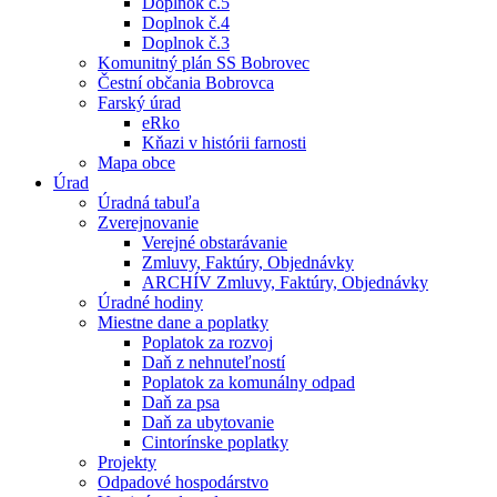
Doplnok č.5
Doplnok č.4
Doplnok č.3
Komunitný plán SS Bobrovec
Čestní občania Bobrovca
Farský úrad
eRko
Kňazi v histórii farnosti
Mapa obce
Úrad
Úradná tabuľa
Zverejnovanie
Verejné obstarávanie
Zmluvy, Faktúry, Objednávky
ARCHÍV Zmluvy, Faktúry, Objednávky
Úradné hodiny
Miestne dane a poplatky
Poplatok za rozvoj
Daň z nehnuteľností
Poplatok za komunálny odpad
Daň za psa
Daň za ubytovanie
Cintorínske poplatky
Projekty
Odpadové hospodárstvo