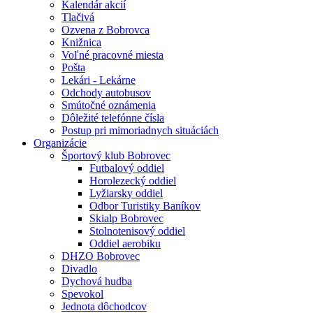
Kalendár akcií
Tlačivá
Ozvena z Bobrovca
Knižnica
Voľné pracovné miesta
Pošta
Lekári - Lekárne
Odchody autobusov
Smútočné oznámenia
Dôležité telefónne čísla
Postup pri mimoriadnych situáciách
Organizácie
Športový klub Bobrovec
Futbalový oddiel
Horolezecký oddiel
Lyžiarsky oddiel
Odbor Turistiky Baníkov
Skialp Bobrovec
Stolnotenisový oddiel
Oddiel aerobiku
DHZO Bobrovec
Divadlo
Dychová hudba
Spevokol
Jednota dôchodcov