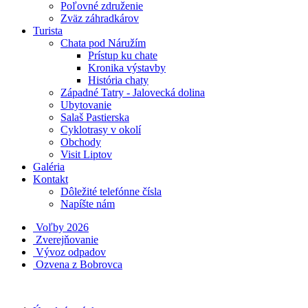
Poľovné združenie
Zväz záhradkárov
Turista
Chata pod Náružím
Prístup ku chate
Kronika výstavby
História chaty
Západné Tatry - Jalovecká dolina
Ubytovanie
Salaš Pastierska
Cyklotrasy v okolí
Obchody
Visit Liptov
Galéria
Kontakt
Dôležité telefónne čísla
Napíšte nám
Voľby 2026
Zverejňovanie
Vývoz odpadov
Ozvena z Bobrovca