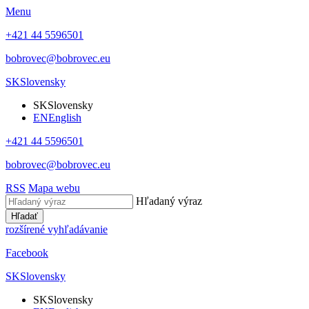
Menu
+421 44 5596501
bobrovec@bobrovec.eu
SK
Slovensky
SK
Slovensky
EN
English
+421 44 5596501
bobrovec@bobrovec.eu
RSS
Mapa webu
Hľadaný výraz
Hľadať
rozšírené vyhľadávanie
Facebook
SK
Slovensky
SK
Slovensky