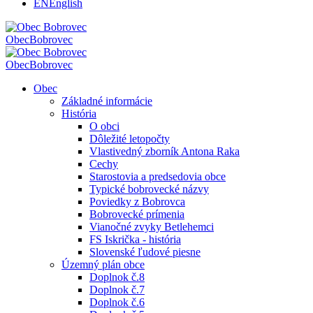
EN
English
Obec
Bobrovec
Obec
Bobrovec
Obec
Základné informácie
História
O obci
Dôležité letopočty
Vlastivedný zborník Antona Raka
Cechy
Starostovia a predsedovia obce
Typické bobrovecké názvy
Poviedky z Bobrovca
Bobrovecké prímenia
Vianočné zvyky Betlehemci
FS Iskrička - história
Slovenské ľudové piesne
Územný plán obce
Doplnok č.8
Doplnok č.7
Doplnok č.6