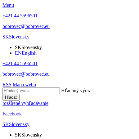
Menu
+421 44 5596501
bobrovec@bobrovec.eu
SK
Slovensky
SK
Slovensky
EN
English
+421 44 5596501
bobrovec@bobrovec.eu
RSS
Mapa webu
Hľadaný výraz
Hľadať
rozšírené vyhľadávanie
Facebook
SK
Slovensky
SK
Slovensky