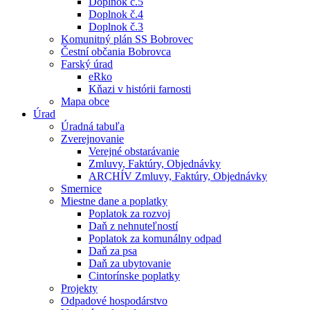
Doplnok č.5
Doplnok č.4
Doplnok č.3
Komunitný plán SS Bobrovec
Čestní občania Bobrovca
Farský úrad
eRko
Kňazi v histórii farnosti
Mapa obce
Úrad
Úradná tabuľa
Zverejnovanie
Verejné obstarávanie
Zmluvy, Faktúry, Objednávky
ARCHÍV Zmluvy, Faktúry, Objednávky
Smernice
Miestne dane a poplatky
Poplatok za rozvoj
Daň z nehnuteľností
Poplatok za komunálny odpad
Daň za psa
Daň za ubytovanie
Cintorínske poplatky
Projekty
Odpadové hospodárstvo