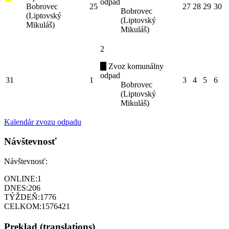
odpad
Bobrovec
25
27
28
29
30
Bobrovec
(Liptovský
(Liptovský
Mikuláš)
Mikuláš)
2
Zvoz komunálny
odpad
31
1
3
4
5
6
Bobrovec
(Liptovský
Mikuláš)
Kalendár zvozu odpadu
Návštevnosť
Návštevnosť:
ONLINE:
1
DNES:
206
TÝŽDEŇ:
1776
CELKOM:
1576421
Preklad (translations)