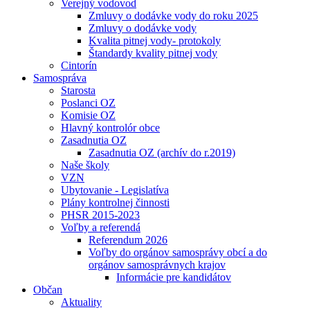
Verejný vodovod
Zmluvy o dodávke vody do roku 2025
Zmluvy o dodávke vody
Kvalita pitnej vody- protokoly
Štandardy kvality pitnej vody
Cintorín
Samospráva
Starosta
Poslanci OZ
Komisie OZ
Hlavný kontrolór obce
Zasadnutia OZ
Zasadnutia OZ (archív do r.2019)
Naše školy
VZN
Ubytovanie - Legislatíva
Plány kontrolnej činnosti
PHSR 2015-2023
Voľby a referendá
Referendum 2026
Voľby do orgánov samosprávy obcí a do
orgánov samosprávnych krajov
Informácie pre kandidátov
Občan
Aktuality