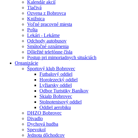
Kalendár akcií
Tlačivá
Ozvena z Bobrovca
Knižnica
Voľné pracovné miesta
Pošta
Lekári - Lekárne
Odchody autobusov
Smútočné oznámenia
Dôležité telefónne čísla
Postup pri mimoriadnych situáciách
Organizácie
Športový klub Bobrovec
Futbalový oddiel
Horolezecký oddiel
Lyžiarsky oddiel
Odbor Turistiky Baníkov
Skialp Bobrovec
Stolnotenisový oddiel
Oddiel aerobiku
DHZO Bobrovec
Divadlo
Dychová hudba
Spevokol
Jednota dôchodcov