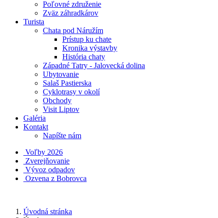
Poľovné združenie
Zväz záhradkárov
Turista
Chata pod Náružím
Prístup ku chate
Kronika výstavby
História chaty
Západné Tatry - Jalovecká dolina
Ubytovanie
Salaš Pastierska
Cyklotrasy v okolí
Obchody
Visit Liptov
Galéria
Kontakt
Napíšte nám
Voľby 2026
Zverejňovanie
Vývoz odpadov
Ozvena z Bobrovca
Úvodná stránka