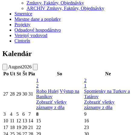
Zmluvy, Faktúry, Objednávky
ARCHÍV Zmluvy, Faktúry, Objednávky
Smernice
Miestne dane a poplatky
Projekty
Odpadové hospodárstvo
Verejný vodovod
Cintorín
Kalendár
August
2026
Po
Ut
St
Št
Pia
So
Ne
1
2
2
1
Robo Hulej
Výstup na
Spomienky na Turkov a
27
28
29
30
31
Baníkov
Tatárov
Zobraziť všetky
Zobraziť všetky
záznamy z dňa
záznamy z dňa
3
4
5
6
7
8
9
10
11
12
13
14
15
16
17
18
19
20
21
22
23
24
25
26
27
28
29
30