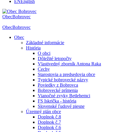
EN
English
Obec
Bobrovec
Obec
Bobrovec
Obec
Základné informácie
História
O obci
Dôležité letopočty
Vlastivedný zborník Antona Raka
Cechy
Starostovia a predsedovia obce
Typické bobrovecké názvy
Poviedky z Bobrovca
Bobrovecké prímenia
Vianočné zvyky Betlehemci
FS Iskrička - história
Slovenské ľudové piesne
Územný plán obce
Doplnok č.8
Doplnok č.7
Doplnok č.6