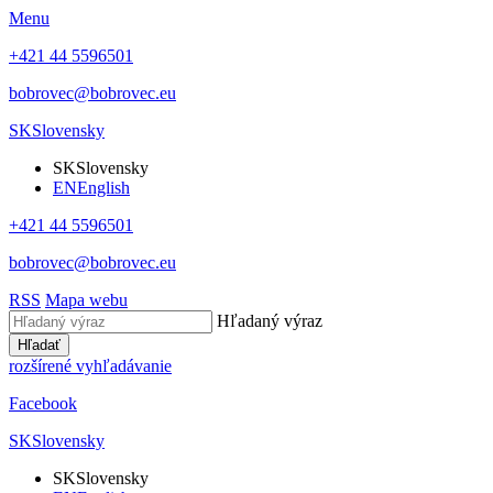
Menu
+421 44 5596501
bobrovec@bobrovec.eu
SK
Slovensky
SK
Slovensky
EN
English
+421 44 5596501
bobrovec@bobrovec.eu
RSS
Mapa webu
Hľadaný výraz
Hľadať
rozšírené vyhľadávanie
Facebook
SK
Slovensky
SK
Slovensky