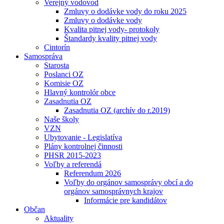
Verejný vodovod
Zmluvy o dodávke vody do roku 2025
Zmluvy o dodávke vody
Kvalita pitnej vody- protokoly
Štandardy kvality pitnej vody
Cintorín
Samospráva
Starosta
Poslanci OZ
Komisie OZ
Hlavný kontrolór obce
Zasadnutia OZ
Zasadnutia OZ (archív do r.2019)
Naše školy
VZN
Ubytovanie - Legislatíva
Plány kontrolnej činnosti
PHSR 2015-2023
Voľby a referendá
Referendum 2026
Voľby do orgánov samosprávy obcí a do
orgánov samosprávnych krajov
Informácie pre kandidátov
Občan
Aktuality