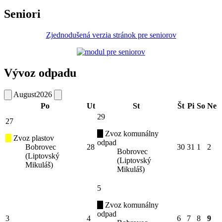
Seniori
Zjednodušená verzia stránok pre seniorov
Vývoz odpadu
August
2026
Po
Ut
St
Št
Pi
So
Ne
29
27
Zvoz komunálny
Zvoz plastov
odpad
Bobrovec
28
30
31
1
2
Bobrovec
(Liptovský
(Liptovský
Mikuláš)
Mikuláš)
5
Zvoz komunálny
odpad
3
4
6
7
8
9