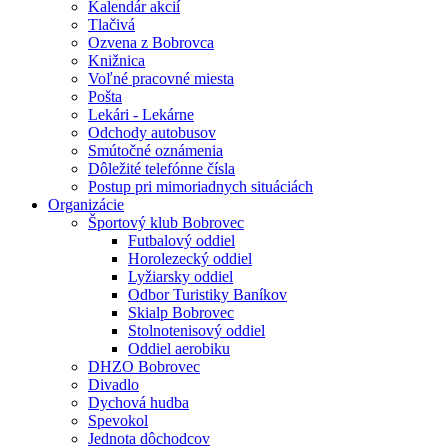
Kalendár akcií
Tlačivá
Ozvena z Bobrovca
Knižnica
Voľné pracovné miesta
Pošta
Lekári - Lekárne
Odchody autobusov
Smútočné oznámenia
Dôležité telefónne čísla
Postup pri mimoriadnych situáciách
Organizácie
Športový klub Bobrovec
Futbalový oddiel
Horolezecký oddiel
Lyžiarsky oddiel
Odbor Turistiky Baníkov
Skialp Bobrovec
Stolnotenisový oddiel
Oddiel aerobiku
DHZO Bobrovec
Divadlo
Dychová hudba
Spevokol
Jednota dôchodcov