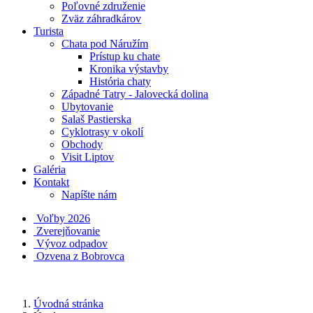
Poľovné združenie
Zväz záhradkárov
Turista
Chata pod Náružím
Prístup ku chate
Kronika výstavby
História chaty
Západné Tatry - Jalovecká dolina
Ubytovanie
Salaš Pastierska
Cyklotrasy v okolí
Obchody
Visit Liptov
Galéria
Kontakt
Napíšte nám
Voľby 2026
Zverejňovanie
Vývoz odpadov
Ozvena z Bobrovca
Úvodná stránka