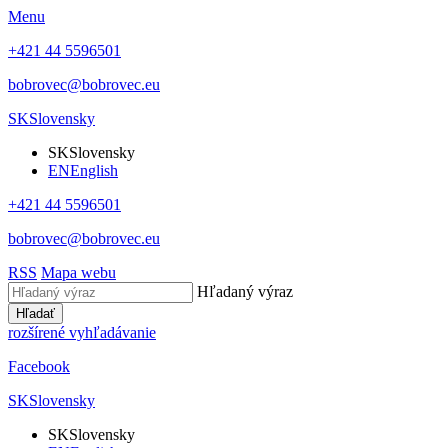
Menu
+421 44 5596501
bobrovec@bobrovec.eu
SK
Slovensky
SK
Slovensky
EN
English
+421 44 5596501
bobrovec@bobrovec.eu
RSS
Mapa webu
Hľadaný výraz
Hľadať
rozšírené vyhľadávanie
Facebook
SK
Slovensky
SK
Slovensky