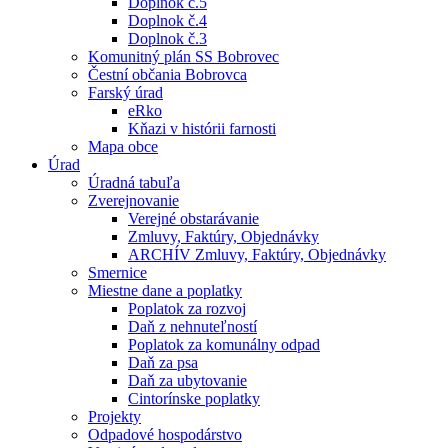
Doplnok č.5
Doplnok č.4
Doplnok č.3
Komunitný plán SS Bobrovec
Čestní občania Bobrovca
Farský úrad
eRko
Kňazi v histórii farnosti
Mapa obce
Úrad
Úradná tabuľa
Zverejnovanie
Verejné obstarávanie
Zmluvy, Faktúry, Objednávky
ARCHÍV Zmluvy, Faktúry, Objednávky
Smernice
Miestne dane a poplatky
Poplatok za rozvoj
Daň z nehnuteľností
Poplatok za komunálny odpad
Daň za psa
Daň za ubytovanie
Cintorínske poplatky
Projekty
Odpadové hospodárstvo