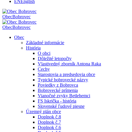
EN
English
Obec
Bobrovec
Obec
Bobrovec
Obec
Základné informácie
História
O obci
Dôležité letopočty
Vlastivedný zborník Antona Raka
Cechy
Starostovia a predsedovia obce
Typické bobrovecké názvy
Poviedky z Bobrovca
Bobrovecké prímenia
Vianočné zvyky Betlehemci
FS Iskrička - história
Slovenské ľudové piesne
Územný plán obce
Doplnok č.8
Doplnok č.7
Doplnok č.6