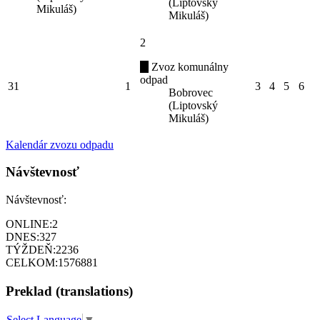
(Liptovský
Mikuláš)
Mikuláš)
2
Zvoz komunálny
odpad
31
1
3
4
5
6
Bobrovec
(Liptovský
Mikuláš)
Kalendár zvozu odpadu
Návštevnosť
Návštevnosť:
ONLINE:
2
DNES:
327
TÝŽDEŇ:
2236
CELKOM:
1576881
Preklad (translations)
Select Language
▼