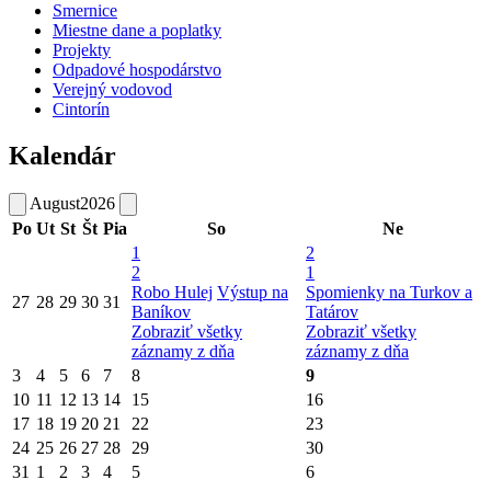
Smernice
Miestne dane a poplatky
Projekty
Odpadové hospodárstvo
Verejný vodovod
Cintorín
Kalendár
August
2026
Po
Ut
St
Št
Pia
So
Ne
1
2
2
1
Robo Hulej
Výstup na
Spomienky na Turkov a
27
28
29
30
31
Baníkov
Tatárov
Zobraziť všetky
Zobraziť všetky
záznamy z dňa
záznamy z dňa
3
4
5
6
7
8
9
10
11
12
13
14
15
16
17
18
19
20
21
22
23
24
25
26
27
28
29
30
31
1
2
3
4
5
6