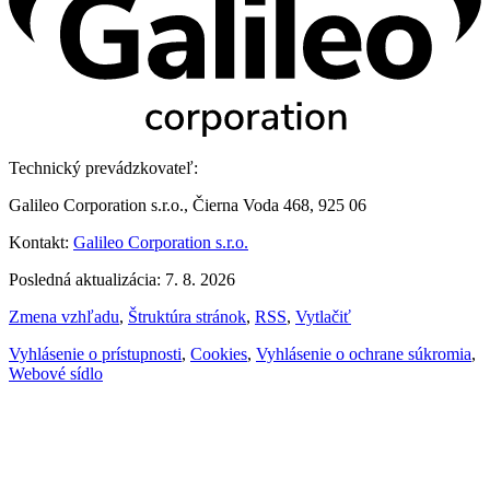
Technický prevádzkovateľ:
Galileo Corporation s.r.o., Čierna Voda 468, 925 06
Kontakt:
Galileo Corporation s.r.o.
Posledná aktualizácia: 7. 8. 2026
Zmena vzhľadu
,
Štruktúra stránok
,
RSS
,
Vytlačiť
Vyhlásenie o prístupnosti
,
Cookies
,
Vyhlásenie o ochrane súkromia
,
Webové sídlo