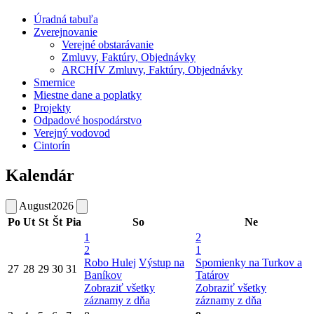
Úradná tabuľa
Zverejnovanie
Verejné obstarávanie
Zmluvy, Faktúry, Objednávky
ARCHÍV Zmluvy, Faktúry, Objednávky
Smernice
Miestne dane a poplatky
Projekty
Odpadové hospodárstvo
Verejný vodovod
Cintorín
Kalendár
August
2026
Po
Ut
St
Št
Pia
So
Ne
1
2
2
1
Robo Hulej
Výstup na
Spomienky na Turkov a
27
28
29
30
31
Baníkov
Tatárov
Zobraziť všetky
Zobraziť všetky
záznamy z dňa
záznamy z dňa