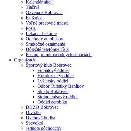
Kalendár akcií
Tlačivá
Ozvena z Bobrovca
Knižnica
Voľné pracovné miesta
Pošta
Lekári - Lekárne
Odchody autobusov
Smútočné oznámenia
Dôležité telefónne čísla
Postup pri mimoriadnych situáciách
Organizácie
Športový klub Bobrovec
Futbalový oddiel
Horolezecký oddiel
Lyžiarsky oddiel
Odbor Turistiky Baníkov
Skialp Bobrovec
Stolnotenisový oddiel
Oddiel aerobiku
DHZO Bobrovec
Divadlo
Dychová hudba
Spevokol
Jednota dôchodcov