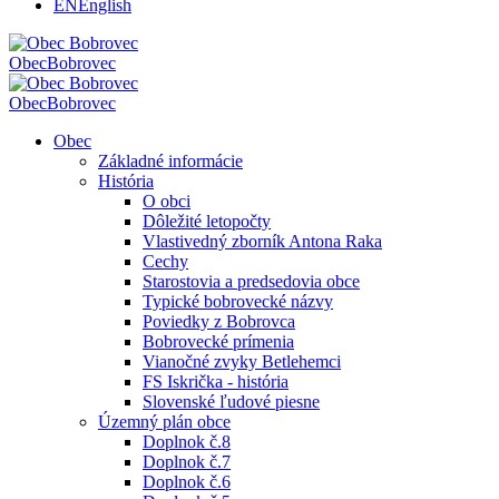
EN
English
Obec
Bobrovec
Obec
Bobrovec
Obec
Základné informácie
História
O obci
Dôležité letopočty
Vlastivedný zborník Antona Raka
Cechy
Starostovia a predsedovia obce
Typické bobrovecké názvy
Poviedky z Bobrovca
Bobrovecké prímenia
Vianočné zvyky Betlehemci
FS Iskrička - história
Slovenské ľudové piesne
Územný plán obce
Doplnok č.8
Doplnok č.7
Doplnok č.6