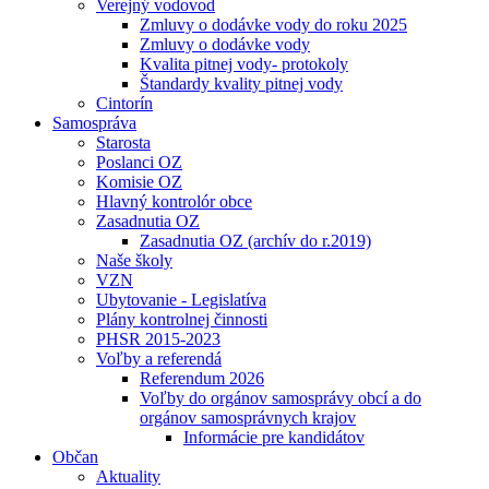
Verejný vodovod
Zmluvy o dodávke vody do roku 2025
Zmluvy o dodávke vody
Kvalita pitnej vody- protokoly
Štandardy kvality pitnej vody
Cintorín
Samospráva
Starosta
Poslanci OZ
Komisie OZ
Hlavný kontrolór obce
Zasadnutia OZ
Zasadnutia OZ (archív do r.2019)
Naše školy
VZN
Ubytovanie - Legislatíva
Plány kontrolnej činnosti
PHSR 2015-2023
Voľby a referendá
Referendum 2026
Voľby do orgánov samosprávy obcí a do
orgánov samosprávnych krajov
Informácie pre kandidátov
Občan
Aktuality