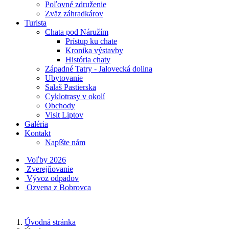
Poľovné združenie
Zväz záhradkárov
Turista
Chata pod Náružím
Prístup ku chate
Kronika výstavby
História chaty
Západné Tatry - Jalovecká dolina
Ubytovanie
Salaš Pastierska
Cyklotrasy v okolí
Obchody
Visit Liptov
Galéria
Kontakt
Napíšte nám
Voľby 2026
Zverejňovanie
Vývoz odpadov
Ozvena z Bobrovca
Úvodná stránka