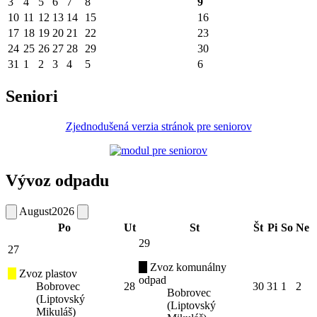
3
4
5
6
7
8
9
10
11
12
13
14
15
16
17
18
19
20
21
22
23
24
25
26
27
28
29
30
31
1
2
3
4
5
6
Seniori
Zjednodušená verzia stránok pre seniorov
Vývoz odpadu
August
2026
Po
Ut
St
Št
Pi
So
Ne
29
27
Zvoz komunálny
Zvoz plastov
odpad
Bobrovec
28
30
31
1
2
Bobrovec
(Liptovský
(Liptovský
Mikuláš)