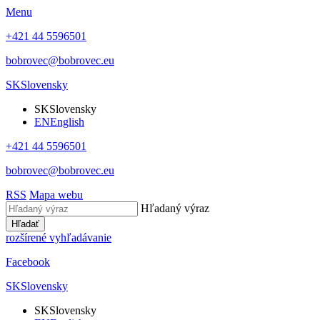
Menu
+421 44 5596501
bobrovec@bobrovec.eu
SK
Slovensky
SK
Slovensky
EN
English
+421 44 5596501
bobrovec@bobrovec.eu
RSS
Mapa webu
Hľadaný výraz
Hľadať
rozšírené vyhľadávanie
Facebook
SK
Slovensky
SK
Slovensky