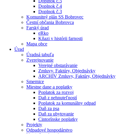
Doplnok č.5
Doplnok č.4
Doplnok č.3
Komunitný plán SS Bobrovec
Čestní občania Bobrovca
Farský úrad
eRko
Kňazi v histórii farnosti
Mapa obce
Úrad
Úradná tabuľa
Zverejnovanie
Verejné obstarávanie
Zmluvy, Faktúry, Objednávky
ARCHÍV Zmluvy, Faktúry, Objednávky
Smernice
Miestne dane a poplatky
Poplatok za rozvoj
Daň z nehnuteľností
Poplatok za komunálny odpad
Daň za psa
Daň za ubytovanie
Cintorínske poplatky
Projekty
Odpadové hospodárstvo